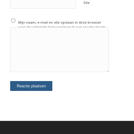
Site
Mijn naam, e-mail en site opslaan in deze browser
voor de volgende keer wanneer ik een reactie plaats.