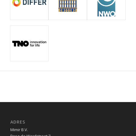
ADRES
Mimir B.V.