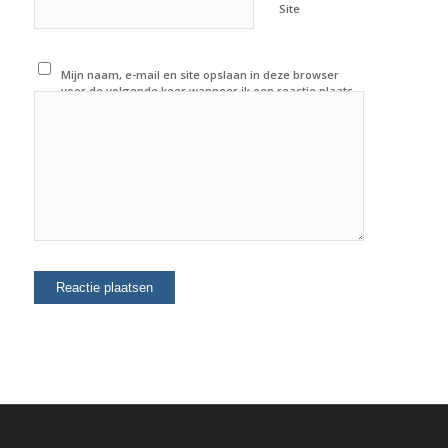
Site
Mijn naam, e-mail en site opslaan in deze browser
voor de volgende keer wanneer ik een reactie plaats.