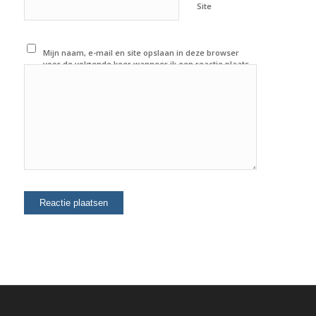
Site
Mijn naam, e-mail en site opslaan in deze browser
voor de volgende keer wanneer ik een reactie plaats.