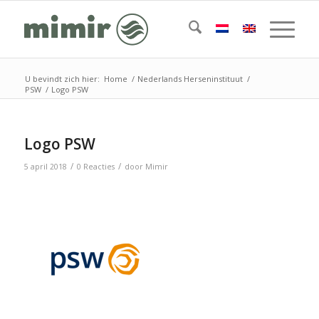
U bevindt zich hier:
Home
/
Nederlands Herseninstituut
/
PSW
/
Logo PSW
Logo PSW
/
/
5 april 2018
0 Reacties
door
Mimir