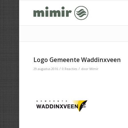
Logo Gemeente Waddinxveen
/
/
29 augustus 2016
0 Reacties
door
Mimir