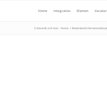
Home
Integraties
Klanten
Vacatu
U bevindt zich hier:
Home
/
Nederlands Herseninstituu