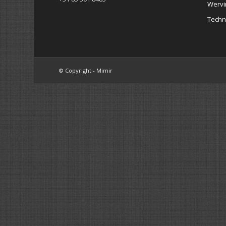
Wervi
Techn
© Copyright - Mimir