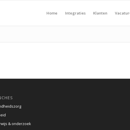
Home
Integraties
Klanten
Vacatu
NCHES
dheidszorg
eid
wijs & onderzoek