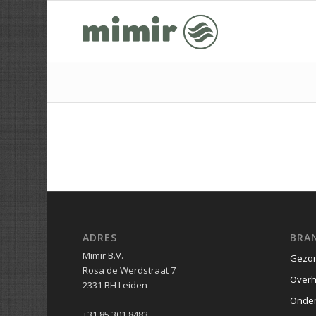
ADRES
BRA
Mimir B.V.
Gezon
Rosa de Werdstraat 7
Overh
2331 BH Leiden
Onder
+31 85 301 8483