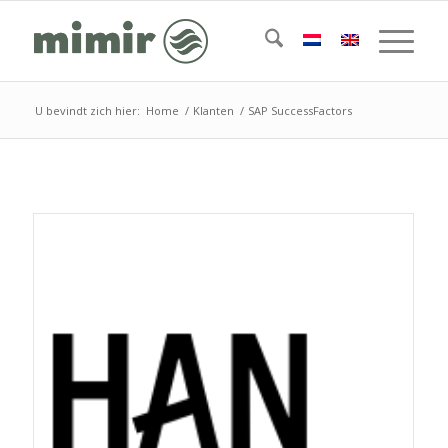
U bevindt zich hier:
Home
/
Klanten
/
SAP SuccessFactors