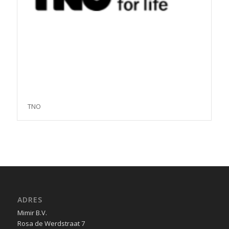
TNO
ADRES
Mimir B.V.
Rosa de Werdstraat 7