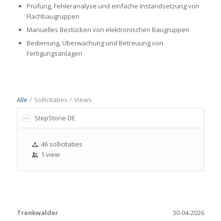
Prüfung, Fehleranalyse und einfache Instandsetzung von
Flachbaugruppen
Manuelles Bestücken von elektronischen Baugruppen
Bedienung, Überwachung und Betreuung von
Fertigungsanlagen
Alle
/
Sollicitaties
/
Views
StepStone DE
46 sollicitaties
1 view
Trenkwalder
30-04-2026