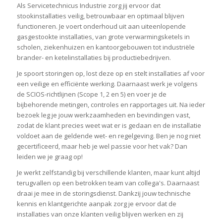
Als Servicetechnicus Industrie zorg jij ervoor dat
stookinstallaties veilig, betrouwbaar en optimaal blijven
functioneren. Je voert onderhoud uit aan uiteenlopende
gasgestookte installaties, van grote verwarmingsketels in
scholen, ziekenhuizen en kantoorgebouwen tot industriële
brander- en ketelinstallaties bij productiebedrijven.
Je spoort storingen op, lost deze op en stelt installaties af voor
een veilige en efficiënte werking. Daarnaast werk je volgens
de SCIOS-richtlijnen (Scope 1, 2 en 5) en voer je de
bijbehorende metingen, controles en rapportages uit. Na ieder
bezoek leg je jouw werkzaamheden en bevindingen vast,
zodat de klant precies weet wat er is gedaan en de installatie
voldoet aan de geldende wet- en regelgeving. Ben je nog niet
gecertificeerd, maar heb je wel passie voor het vak? Dan
leiden we je graag op!
Je werkt zelfstandig bij verschillende klanten, maar kunt altijd
terugvallen op een betrokken team van collega's. Daarnaast
draai je mee in de storingsdienst. Dankzij jouw technische
kennis en klantgerichte aanpak zorg je ervoor dat de
installaties van onze klanten veilig blijven werken en zij