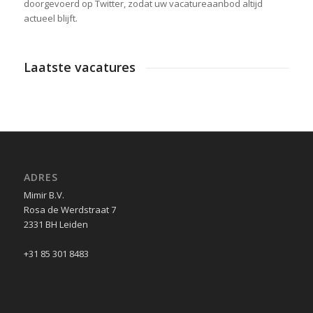
doorgevoerd op Twitter, zodat uw vacatureaanbod altijd
actueel blijft.
Laatste vacatures
ADRES
Mimir B.V.
Rosa de Werdstraat 7
2331 BH Leiden
+31 85 301 8483