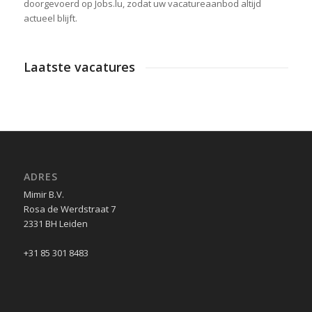
doorgevoerd op Jobs.lu, zodat uw vacatureaanbod altijd
actueel blijft.
Laatste vacatures
ADRES
Mimir B.V.
Rosa de Werdstraat 7
2331 BH Leiden
+31 85 301 8483