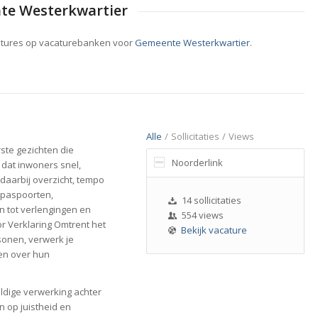
te Westerkwartier
atures op vacaturebanken voor
Gemeente Westerkwartier
.
Alle
/
Sollicitaties
/
Views
ste gezichten die
Noorderlink
 dat inwoners snel,
daarbij overzicht, tempo
r paspoorten,
14 sollicitaties
n tot verlengingen en
554 views
r Verklaring Omtrent het
Bekijk vacature
rsonen, verwerk je
gen over hun
uldige verwerking achter
n op juistheid en