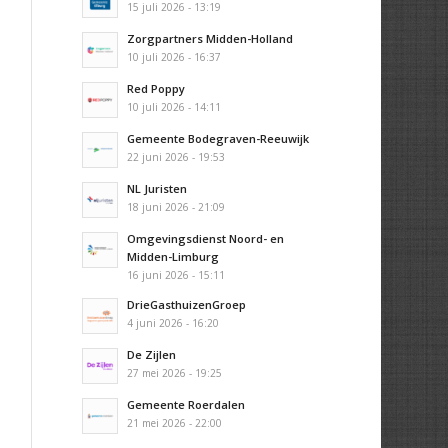
15 juli 2026 - 13:19
Zorgpartners Midden-Holland
10 juli 2026 - 16:37
Red Poppy
10 juli 2026 - 14:11
Gemeente Bodegraven-Reeuwijk
22 juni 2026 - 19:53
NL Juristen
18 juni 2026 - 21:09
Omgevingsdienst Noord- en
Midden-Limburg
16 juni 2026 - 15:11
DrieGasthuizenGroep
4 juni 2026 - 16:20
De Zijlen
27 mei 2026 - 19:25
Gemeente Roerdalen
21 mei 2026 - 22:00