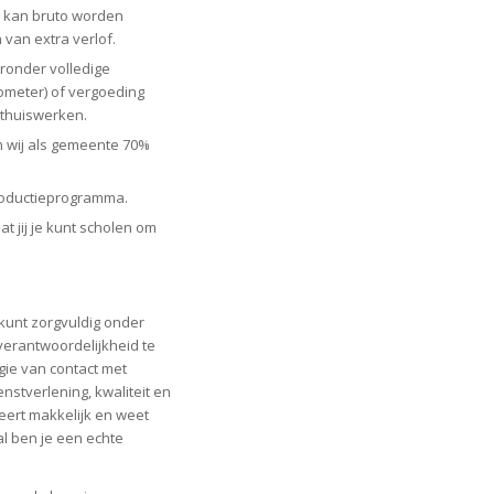
n kan bruto worden
 van extra verlof.
ronder volledige
lometer) of vergoeding
thuiswerken.
 wij als gemeente 70%
troductieprogramma.
 jij je kunt scholen om
 kunt zorgvuldig onder
verantwoordelijkheid te
rgie van contact met
nstverlening, kwaliteit en
eert makkelijk en weet
l ben je een echte