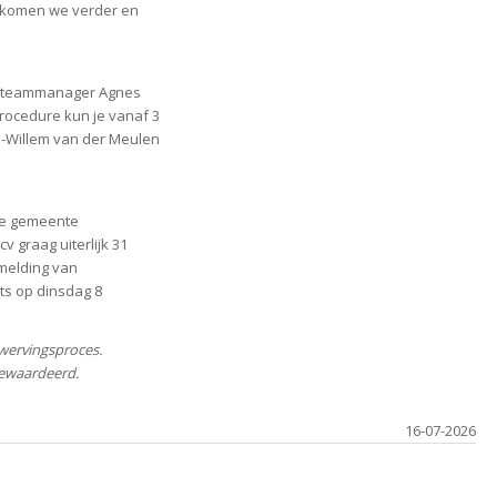
o komen we verder en
et teammanager Agnes
procedure kun je vanaf 3
n-Willem van der Meulen
 de gemeente
 graag uiterlijk 31
melding van
s op dinsdag 8
wervingsproces.
ewaardeerd.
16-07-2026