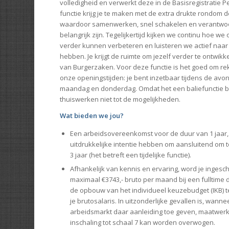
volledigheid en verwerkt deze in de Basisregistratie Pe
functie krijg je te maken met de extra drukte rondom 
waardoor samenwerken, snel schakelen en verantwo
belangrijk zijn. Tegelijkertijd kijken we continu hoe w
verder kunnen verbeteren en luisteren we actief naar
hebben. Je krijgt de ruimte om jezelf verder te ontwik
van Burgerzaken. Voor deze functie is het goed om r
onze openingstijden: je bent inzetbaar tijdens de av
maandag en donderdag. Omdat het een baliefunctie be
thuiswerken niet tot de mogelijkheden.
Wat bieden we jou?
Een arbeidsovereenkomst voor de duur van 1 jaar,
uitdrukkelijke intentie hebben om aansluitend om 
3 jaar (het betreft een tijdelijke functie).
Afhankelijk van kennis en ervaring, word je ingesch
maximaal €3743,- bruto per maand bij een fulltime 
de opbouw van het individueel keuzebudget (IKB) t
je brutosalaris. In uitzonderlijke gevallen is, wanne
arbeidsmarkt daar aanleiding toe geven, maatwerk
inschaling tot schaal 7 kan worden overwogen.