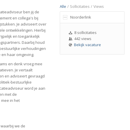
Alle
/
Sollicitaties
/
Views
tieadviseur ben jij de
Noorderlink
ment en collega's bij
stukken. Je adviseert over
le ontwikkelingen. Hierbij
8 sollicitaties
jpelijk en toegankelijk
442 views
spartners. Daarbij houd
Bekijk vacature
 bestuurlijke verhoudingen
e en haar omgeving.
teams en denk vroeg mee
ieven. Je vertaalt
en en adviseert gevraagd
litiek-bestuurlijke
catieadviseur word je aan
men met de
 mee in het
 waarbij we de