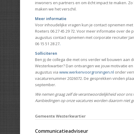
inwoners en partners en om écht impact te maken. Z
maken we het verschil.
Meer informatie
Voor inhoudelijke vragen kun je contact opnemen m
Roeters 06 27 45 29 72. Voor meer informatie over de 
augustus contact opnemen met corporate recruiter Ja
06 15 51 28 27
.
Solliciteren
Ben jij de collega die met ons verder wil bouwen aan
Westerkwartier? Dan ontvangen we jouw motivatie en cv
augustus via
www.werkenvoorgroningen.nl
onder ver
vacaturenummer 2026072. De gesprekken vinden plaat
september.
We nemen graag zelf de verantwoordelijkheid voor ons 
Aanbiedingen op onze vacatures worden daarom niet g
Gemeente Westerkwartier
Communicatieadviseur