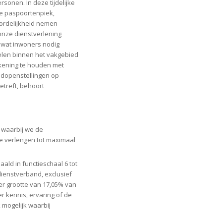
rsonen. In deze tijdelijke
de paspoortenpiek,
ordelijkheid nemen
e onze dienstverlening
 wat inwoners nodig
kelen binnen het vakgebied
ekening te houden met
ondopenstellingen op
treft, behoort
 waarbij we de
te verlengen tot maximaal
aald in functieschaal 6 tot
dienstverband, exclusief
er grootte van 17,05% van
er kennis, ervaring of de
 mogelijk waarbij