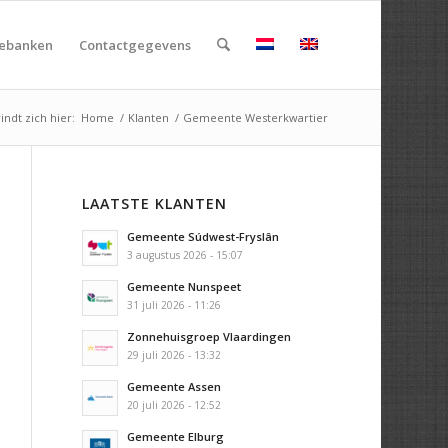
rebanken
Contactgegevens
indt zich hier:
Home
/
Klanten
/
Gemeente Westerkwartier
LAATSTE KLANTEN
Gemeente Súdwest-Fryslân
3 augustus 2026 - 15:07
Gemeente Nunspeet
31 juli 2026 - 11:26
Zonnehuisgroep Vlaardingen
29 juli 2026 - 13:32
Gemeente Assen
20 juli 2026 - 12:52
Gemeente Elburg