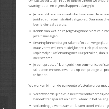
Om succesvol te zijn in deze functie vinden we onder
vaardigheden en eigenschappen belangrijk:
Je beschikt over minimaal mbo 4 werk- en denknivea
juridisch of administratief vakgebied. Daarnaast heb 
ben je digitaal vaardig.
Kennis van wet- en regelgeving binnen het veld v
jezelf snel eigen.
Ervaring binnen Burgerzaken of in een vergelijkbare 
maar vormt wel een duidelijke pré. Heb je al basi
(diplomalijn 1) of ervaring met iBurgerzaken, dan i
meerwaarde.
Je bent proactief, klantgericht en communicatief sterk
schoenen en weet inwoners op een prettige en pr
te helpen.
We werken binnen de gemeente Westerkwartier met 
Verantwoordelijkheid: Je neemt verantwoordelijkhe
handelt transparant en betrouwbaar in het belang
Verbinding: Je werkt samen, luistert actief en bren
Maaswaarden