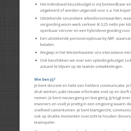
Het individueel keuzebudget is vrij besteedbaar e
uitgekeerd of worden uitgeruild voor o.a. het kopen
Uitstekende secundaire arbeidsvoorwaarden, waa
vergoeding woon-werk verkeer (€ 0,25 netto per ki
openbaar vervoer en een hybridevergoeding voor 
Een uitstekende pensioenopbouw bij ABP, waarvan
betalen.
Wegwijs in het Westerkwartier ons interactieve in
Ook beschikken we over een opleidingsbudget zodat
actueel te blijven op de laatste ontwikkelingen.
Wie ben jij?
Je bent discreet en hebt een heldere communicatie. Je
druk werken, pakt nieuwe informatie snel op en durft 
nemen. Je bent nieuwsgierig en leergierig. Jij krijgt ene
inwoners en voelt je prettig in een omgeving waarin die
snelheid samenkomen. Je bent klantgericht, communic
ook op drukke momenten overzicht te houden. Bovena
teamspeler.