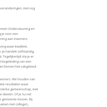
p veranderingen, met oog
domein Ondersteuning en
g je voor een
ening aan inwoners.
ing waar kwaliteit,
Je handelt zelfstandig,
Tegelijkertijd sta je er
jgt begeleiding van een
elen binnen het vakgebied.
inwoners. We houden van
rete resultaten waar
 sterke gemeenschap, met
 ideeën. Of je nu net
ze gemeente mooier. Bij
 samen met collega’s,