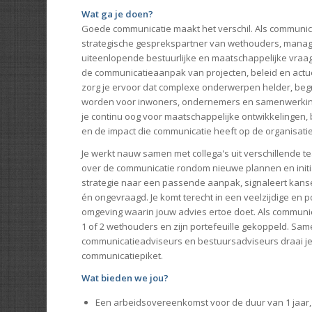
Wat ga je doen?
Goede communicatie maakt het verschil. Als communica
strategische gesprekspartner van wethouders, manage
uiteenlopende bestuurlijke en maatschappelijke vraag
de communicatieaanpak van projecten, beleid en actue
zorg je ervoor dat complexe onderwerpen helder, begri
worden voor inwoners, ondernemers en samenwerking
je continu oog voor maatschappelijke ontwikkelingen,
en de impact die communicatie heeft op de organisati
Je werkt nauw samen met collega's uit verschillende 
over de communicatie rondom nieuwe plannen en initiat
strategie naar een passende aanpak, signaleert kans
én ongevraagd. Je komt terecht in een veelzijdige en po
omgeving waarin jouw advies ertoe doet. Als communi
1 of 2 wethouders en zijn portefeuille gekoppeld. Sa
communicatieadviseurs en bestuursadviseurs draai je
communicatiepiket.
Wat bieden we jou?
Een arbeidsovereenkomst voor de duur van 1 jaar,