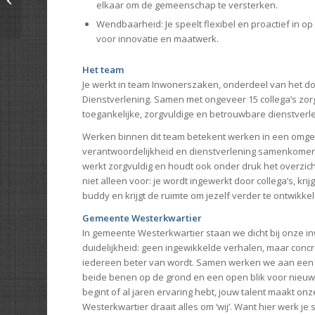
elkaar om de gemeenschap te versterken.
Wendbaarheid: Je speelt flexibel en proactief in o
voor innovatie en maatwerk.
Het team
Je werkt in team Inwonerszaken, onderdeel van het 
Dienstverlening. Samen met ongeveer 15 collega’s zor
toegankelijke, zorgvuldige en betrouwbare dienstverl
Werken binnen dit team betekent werken in een omgev
verantwoordelijkheid en dienstverlening samenkomen. 
werkt zorgvuldig en houdt ook onder druk het overzicht. 
niet alleen voor: je wordt ingewerkt door collega’s, kri
buddy en krijgt de ruimte om jezelf verder te ontwikk
Gemeente Westerkwartier
In gemeente Westerkwartier staan we dicht bij onze 
duidelijkheid: geen ingewikkelde verhalen, maar conc
iedereen beter van wordt. Samen werken we aan een
beide benen op de grond en een open blik voor nieuwe
begint of al jaren ervaring hebt, jouw talent maakt on
Westerkwartier draait alles om ‘wij’. Want hier werk je