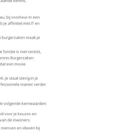
staande kennis,
u, bij voorkeur in een
je affiniteit met IT en
an burgerzaken maak je
functie is niet vereist,
skennis Burgerzaken
s dat een mooie
. Je staat stevig in je
ofessionele manier verder
de volgende kernwaarden:
id voor je keuzes en
 van de inwoners.
gt mensen en ideeën bij