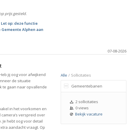
p prijs gesteld.
 Let op: deze functie
 de Gemeente Alphen aan
07-08-2026
t
Heb jij oog voor afwijkend
Alle
/
Sollicitaties
anneer de situatie
Gemeentebanen
oek te gaan naar opvallende
2 sollicitaties
0 views
hakel in het voorkomen en
Bekijk vacature
l camera’s verspreid over
. Je hebt oog voor detail
extra aandacht vraagt. Op