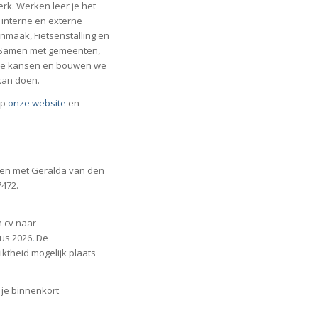
k. Werken leer je het
 interne en externe
onmaak, Fietsenstalling en
 Samen met gemeenten,
me kansen en bouwen we
kan doen.
op
onze website
en
men met Geralda van den
7472.
n cv naar
tus 2026
.
De
theid mogelijk plaats
e je binnenkort