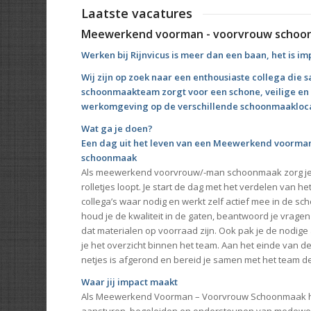
Laatste vacatures
Meewerkend voorman - voorvrouw schoo
Werken bij Rijnvicus is meer dan een baan, het is i
Wij zijn op zoek naar een enthousiaste collega die 
schoonmaakteam zorgt voor een schone, veilige en
werkomgeving op de verschillende schoonmaaklocat
Wat ga je doen?
Een dag uit het leven van een Meewerkend voorma
schoonmaak
Als meewerkend voorvrouw/-man schoonmaak zorg je 
rolletjes loopt. Je start de dag met het verdelen van h
collega’s waar nodig en werkt zelf actief mee in de 
houd je de kwaliteit in de gaten, beantwoord je vragen
dat materialen op voorraad zijn. Ook pak je de nodige
je het overzicht binnen het team. Aan het einde van de 
netjes is afgerond en bereid je samen met het team 
Waar jij impact maakt
Als Meewerkend Voorman – Voorvrouw Schoonmaak he
aansturen, begeleiden en ondersteunen van medewerk