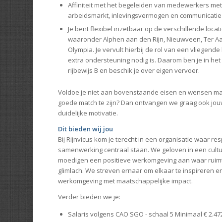
Affiniteit met het begeleiden van medewerkers met
arbeidsmarkt, inlevingsvermogen en communicatie 
Je bent flexibel inzetbaar op de verschillende locati
waaronder Alphen aan den Rijn, Nieuwveen, Ter A
Olympia. Je vervult hierbij de rol van een vliegende
extra ondersteuning nodig is. Daarom ben je in het
rijbewijs B en beschik je over eigen vervoer.
Voldoe je niet aan bovenstaande eisen en wensen ma
goede match te zijn? Dan ontvangen we graag ook jouw 
duidelijke motivatie.
Dit bieden wij jou
Bij Rijnvicus kom je terecht in een organisatie waar re
samenwerking centraal staan. We geloven in een cult
moedigen een positieve werkomgeving aan waar ruimt
glimlach. We streven ernaar om elkaar te inspireren e
werkomgeving met maatschappelijke impact.
Verder bieden we je:
Salaris volgens CAO SGO - schaal 5 Minimaal € 2.47