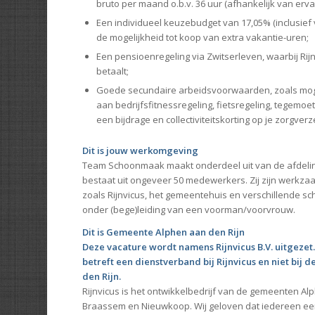
bruto per maand o.b.v. 36 uur (afhankelijk van erv
Een individueel keuzebudget van 17,05% (inclusief 
de mogelijkheid tot koop van extra vakantie-uren;
Een pensioenregeling via Zwitserleven, waarbij Rijn
betaalt;
Goede secundaire arbeidsvoorwaarden, zoals mog
aan bedrijfsfitnessregeling, fietsregeling, tegemoe
een bijdrage en collectiviteitskorting op je zorgverz
Dit is jouw werkomgeving
Team Schoonmaak maakt onderdeel uit van de afdelin
bestaat uit ongeveer 50 medewerkers. Zij zijn werkzaa
zoals Rijnvicus, het gemeentehuis en verschillende s
onder (bege)leiding van een voorman/voorvrouw.
Dit is Gemeente Alphen aan den Rijn
Deze vacature wordt namens Rijnvicus B.V. uitgezet.
betreft een dienstverband bij Rijnvicus en niet bij
den Rijn.
Rijnvicus is het ontwikkelbedrijf van de gemeenten Al
Braassem en Nieuwkoop. Wij geloven dat iedereen een