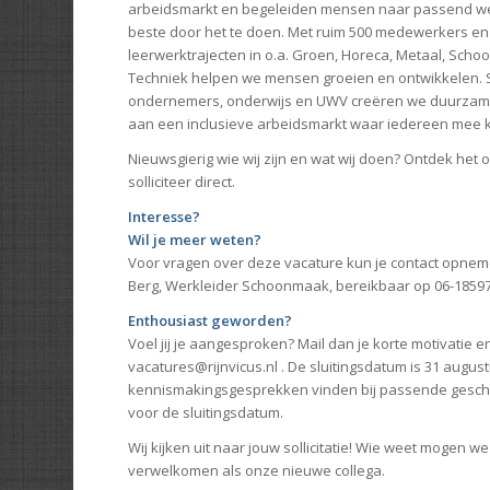
arbeidsmarkt en begeleiden mensen naar passend wer
beste door het te doen. Met ruim 500 medewerkers en
leerwerktrajecten in o.a. Groen, Horeca, Metaal, Scho
Techniek helpen we mensen groeien en ontwikkelen.
ondernemers, onderwijs en UWV creëren we duurza
aan een inclusieve arbeidsmarkt waar iedereen mee 
Nieuwsgierig wie wij zijn en wat wij doen? Ontdek het 
solliciteer direct.
Interesse?
Wil je meer weten?
Voor vragen over deze vacature kun je contact opne
Berg, Werkleider Schoonmaak, bereikbaar op
06-1859
Enthousiast geworden?
Voel jij je aangesproken? Mail dan je korte motivatie e
vacatures@rijnvicus.nl . De sluitingsdatum is 31 augus
kennismakingsgesprekken vinden bij passende geschik
voor de sluitingsdatum.
Wij kijken uit naar jouw sollicitatie! Wie weet mogen w
verwelkomen als onze nieuwe collega.