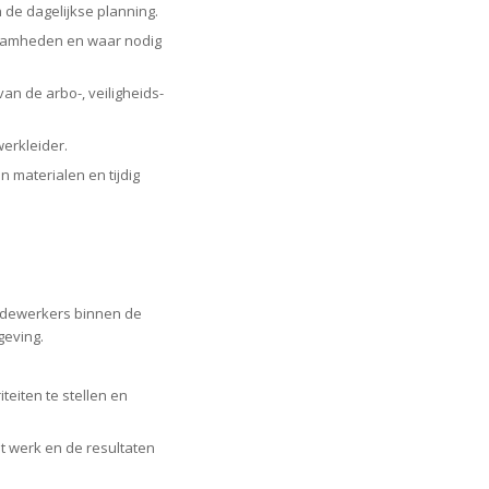
e dagelijkse planning.
zaamheden en waar nodig
an de arbo-, veiligheids-
erkleider.
materialen en tijdig
medewerkers binnen de
eving.
teiten te stellen en
et werk en de resultaten