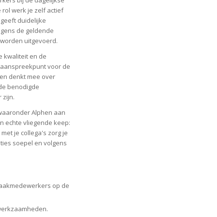
l werk je zelf actief
eeft duidelijke
olgens de geldende
n worden uitgevoerd.
 kwaliteit en de
 aanspreekpunt voor de
 en denkt mee over
 de benodigde
zijn.
, waaronder Alphen aan
n echte vliegende keep:
 met je collega's zorg je
ties soepel en volgens
maakmedewerkers op de
kwerkzaamheden.