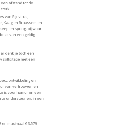
 een afstand tot de
sterk.
es van Rijnvicus,
ar, Kaag en Braassem en
 keep en springt bij waar
 bezit van een geldig
ar denk je toch een
sollicitatie met een
spect, ontwikkeling en
uur van vertrouwen en
e is voor humor en een
n te ondersteunen, in een
2 en maximaal € 3.579