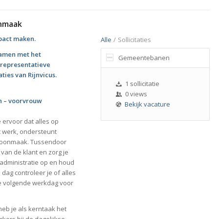
nmaak
mpact maken.
Alle
/
Sollicitaties
samen met het
Gemeentebanen
 representatieve
ies van Rijnvicus.
1 sollicitatie
0 views
n – voorvrouw
Bekijk vacature
ervoor dat alles op
et werk, ondersteunt
schoonmaak. Tussendoor
 van de klant en zorg je
 administratie op en houd
dag controleer je of alles
de volgende werkdag voor
b je als kerntaak het
ers bij de dagelijkse