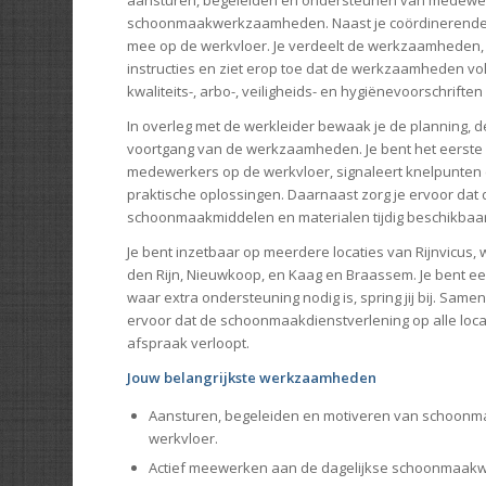
schoonmaakwerkzaamheden. Naast je coördinerende ro
mee op de werkvloer. Je verdeelt de werkzaamheden, g
instructies en ziet erop toe dat de werkzaamheden v
kwaliteits-, arbo-, veiligheids- en hygiënevoorschrifte
In overleg met de werkleider bewaak je de planning, de
voortgang van de werkzaamheden. Je bent het eerste
medewerkers op de werkvloer, signaleert knelpunten
praktische oplossingen. Daarnaast zorg je ervoor dat
schoonmaakmiddelen en materialen tijdig beschikbaar 
Je bent inzetbaar op meerdere locaties van Rijnvicus
den Rijn, Nieuwkoop, en Kaag en Braassem. Je bent ee
waar extra ondersteuning nodig is, spring jij bij. Samen
ervoor dat de schoonmaakdienstverlening op alle loca
afspraak verloopt.
Jouw belangrijkste werkzaamheden
Aansturen, begeleiden en motiveren van schoon
werkvloer.
Actief meewerken aan de dagelijkse schoonmaa