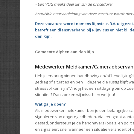
• Een VOG maakt deel uit van de procedure;
Acquisitie naar aanleiding van deze vacature wordt niet o
Deze vacature wordt namens Rijnvicus B.V. uitgezet.
betreft een dienstverband bij Rijnvicus en niet bij
den Rijn.
Gemeente Alphen aan den Rijn
Medewerker Meldkamer/Cameraobservan
Heb je ervaring binnen handhaving en/of beveiliging? 
gedrag of situaties en ben jij degene die rustig blijft w
stressvol kan zijn? Vind jij het een uitdaging om op z
situaties? Dan zoeken wij misschien wel jou!
Wat ga je doen?
Als medewerker meldkamer ben je een belangrijke sc
signaleren van ongeregeldheden. Via een groot aanta
destad, ondersteun je de handhavers (boa’s) en politie
en signaleert snel wanneer een situatie verandert of 