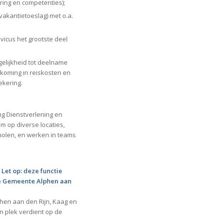
aring en competenties);
vakantietoeslag) met o.a.
vicus het grootste deel
elijkheid tot deelname
tkoming in reiskosten en
ekering.
g Dienstverlening en
m op diverse locaties,
cholen, en werken in teams
 Let op: deze functie
 de Gemeente Alphen aan
phen aan den Rijn, Kaag en
 plek verdient op de