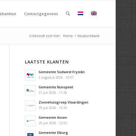
rebanken
Contactgegevens
U bevindt zich hier:
Home
/
Vacaturebank
LAATSTE KLANTEN
Gemeente Súdwest-Fryslân
3 augustus 2026 - 15:07
Gemeente Nunspeet
31 juli 2026 - 11:26
Zonnehuisgroep Vlaardingen
29 juli 2026 - 13:32
Gemeente Assen
20 juli 2026 - 12:52
Gemeente Elburg