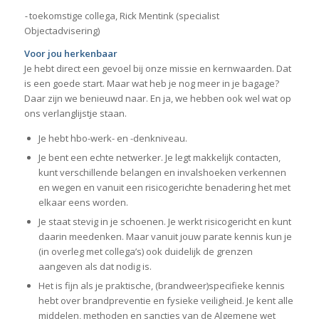
-
toekomstige collega, Rick Mentink (specialist
Objectadvisering)
Voor jou herkenbaar
Je hebt direct een gevoel bij onze missie en kernwaarden. Dat
is een goede start. Maar wat heb je nog meer in je bagage?
Daar zijn we benieuwd naar. En ja, we hebben ook wel wat op
ons verlanglijstje staan.
Je hebt hbo-werk- en -denkniveau.
Je bent een echte netwerker. Je legt makkelijk contacten,
kunt verschillende belangen en invalshoeken verkennen
en wegen en vanuit een risicogerichte benadering het met
elkaar eens worden.
Je staat stevig in je schoenen. Je werkt risicogericht en kunt
daarin meedenken. Maar vanuit jouw parate kennis kun je
(in overleg met collega’s) ook duidelijk de grenzen
aangeven als dat nodig is.
Het is fijn als je praktische, (brandweer)specifieke kennis
hebt over brandpreventie en fysieke veiligheid. Je kent alle
middelen, methoden en sancties van de Algemene wet