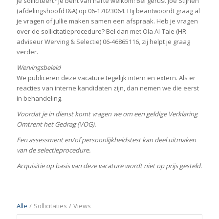
je solliciteert? Je bent van harte welkom! Bel gerust Joe Stijnen
(afdelingshoofd I&A) op 06-17023064. Hij beantwoordt graag al
je vragen of jullie maken samen een afspraak. Heb je vragen
over de sollicitatieprocedure? Bel dan met Ola Al-Taie (HR-
adviseur Werving & Selectie) 06-46865116, zij helpt je graag
verder.
Wervingsbeleid
We publiceren deze vacature tegelijk intern en extern. Als er
reacties van interne kandidaten zijn, dan nemen we die eerst
in behandeling.
Voordat je in dienst komt vragen we om een geldige Verklaring
Omtrent het Gedrag (VOG).
Een assessment en/of persoonlijkheidstest kan deel uitmaken
van de selectieprocedure.
Acquisitie op basis van deze vacature wordt niet op prijs gesteld.
Alle
/
Sollicitaties
/
Views