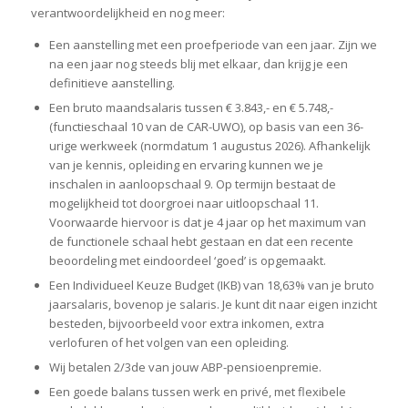
verantwoordelijkheid en nog meer:
Een aanstelling met een proefperiode van een jaar. Zijn we
na een jaar nog steeds blij met elkaar, dan krijg je een
definitieve aanstelling.
Een bruto maandsalaris tussen € 3.843,- en € 5.748,-
(functieschaal 10 van de CAR-UWO), op basis van een 36-
urige werkweek (normdatum 1 augustus 2026). Afhankelijk
van je kennis, opleiding en ervaring kunnen we je
inschalen in aanloopschaal 9. Op termijn bestaat de
mogelijkheid tot doorgroei naar uitloopschaal 11.
Voorwaarde hiervoor is dat je 4 jaar op het maximum van
de functionele schaal hebt gestaan en dat een recente
beoordeling met eindoordeel ‘goed’ is opgemaakt.
Een Individueel Keuze Budget (IKB) van 18,63% van je bruto
jaarsalaris, bovenop je salaris. Je kunt dit naar eigen inzicht
besteden, bijvoorbeeld voor extra inkomen, extra
verlofuren of het volgen van een opleiding.
Wij betalen 2/3de van jouw ABP-pensioenpremie.
Een goede balans tussen werk en privé, met flexibele