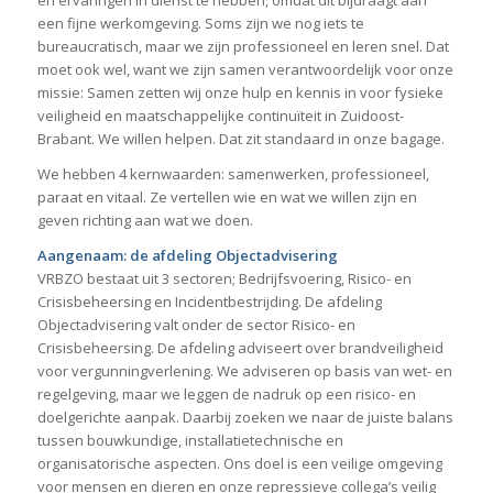
een fijne werkomgeving. Soms zijn we nog iets te
bureaucratisch, maar we zijn professioneel en leren snel. Dat
moet ook wel, want we zijn samen verantwoordelijk voor onze
missie: Samen zetten wij onze hulp en kennis in voor fysieke
veiligheid en maatschappelijke continuïteit in Zuidoost-
Brabant. We willen helpen. Dat zit standaard in onze bagage.
We hebben 4 kernwaarden: samenwerken, professioneel,
paraat en vitaal. Ze vertellen wie en wat we willen zijn en
geven richting aan wat we doen.
Aangenaam: de afdeling Objectadvisering
VRBZO bestaat uit 3 sectoren; Bedrijfsvoering, Risico- en
Crisisbeheersing en Incidentbestrijding. De afdeling
Objectadvisering valt onder de sector Risico- en
Crisisbeheersing. De afdeling adviseert over brandveiligheid
voor vergunningverlening. We adviseren op basis van wet- en
regelgeving, maar we leggen de nadruk op een risico- en
doelgerichte aanpak. Daarbij zoeken we naar de juiste balans
tussen bouwkundige, installatietechnische en
organisatorische aspecten. Ons doel is een veilige omgeving
voor mensen en dieren en onze repressieve collega’s veilig