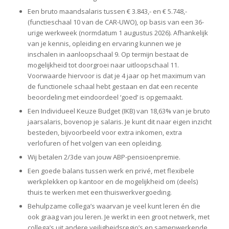
Een bruto maandsalaris tussen € 3.843,- en € 5.748,-
(functieschaal 10 van de CAR-UWO), op basis van een 36-
urige werkweek (normdatum 1 augustus 2026). Afhankelijk
van je kennis, opleiding en ervaring kunnen we je
inschalen in aanloopschaal 9. Op termijn bestaat de
mogelijkheid tot doorgroei naar uitloopschaal 11.
Voorwaarde hiervoor is dat je 4 jaar op het maximum van
de functionele schaal hebt gestaan en dat een recente
beoordeling met eindoordeel ‘goed’ is opgemaakt.
Een Individueel Keuze Budget (IKB) van 18,63% van je bruto
jaarsalaris, bovenop je salaris. Je kunt dit naar eigen inzicht
besteden, bijvoorbeeld voor extra inkomen, extra
verlofuren of het volgen van een opleiding.
Wij betalen 2/3de van jouw ABP-pensioenpremie.
Een goede balans tussen werk en privé, met flexibele
werkplekken op kantoor en de mogelijkheid om (deels)
thuis te werken met een thuiswerkvergoeding.
Behulpzame collega’s waarvan je veel kunt leren én die
ook graag van jou leren. Je werkt in een groot netwerk, met
collega’s uit andere veiligheidsregio’s en samenwerkende