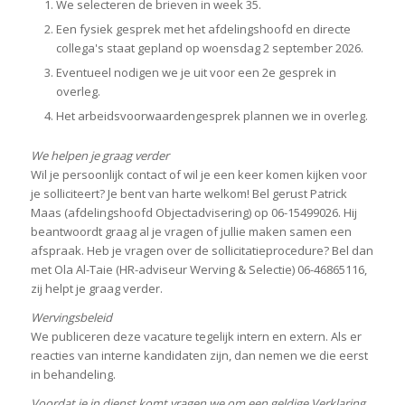
We selecteren de brieven in week 35.
Een fysiek gesprek met het afdelingshoofd en directe
collega's staat gepland op woensdag 2 september 2026.
Eventueel nodigen we je uit voor een 2e gesprek in
overleg.
Het arbeidsvoorwaardengesprek plannen we in overleg.
We helpen je graag verder
Wil je persoonlijk contact of wil je een keer komen kijken voor
je solliciteert? Je bent van harte welkom! Bel gerust Patrick
Maas (afdelingshoofd Objectadvisering) op 06-15499026. Hij
beantwoordt graag al je vragen of jullie maken samen een
afspraak. Heb je vragen over de sollicitatieprocedure? Bel dan
met Ola Al-Taie (HR-adviseur Werving & Selectie) 06-46865116,
zij helpt je graag verder.
Wervingsbeleid
We publiceren deze vacature tegelijk intern en extern. Als er
reacties van interne kandidaten zijn, dan nemen we die eerst
in behandeling.
Voordat je in dienst komt vragen we om een geldige Verklaring