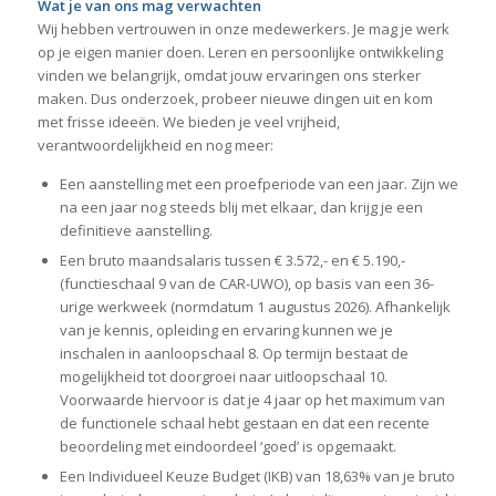
Wat je van ons mag verwachten
Wij hebben vertrouwen in onze medewerkers. Je mag je werk
op je eigen manier doen. Leren en persoonlijke ontwikkeling
vinden we belangrijk, omdat jouw ervaringen ons sterker
maken. Dus onderzoek, probeer nieuwe dingen uit en kom
met frisse ideeën. We bieden je veel vrijheid,
verantwoordelijkheid en nog meer:
Een aanstelling met een proefperiode van een jaar. Zijn we
na een jaar nog steeds blij met elkaar, dan krijg je een
definitieve aanstelling.
Een bruto maandsalaris tussen € 3.572,- en € 5.190,-
(functieschaal 9 van de CAR-UWO), op basis van een 36-
urige werkweek (normdatum 1 augustus 2026). Afhankelijk
van je kennis, opleiding en ervaring kunnen we je
inschalen in aanloopschaal 8. Op termijn bestaat de
mogelijkheid tot doorgroei naar uitloopschaal 10.
Voorwaarde hiervoor is dat je 4 jaar op het maximum van
de functionele schaal hebt gestaan en dat een recente
beoordeling met eindoordeel ‘goed’ is opgemaakt.
Een Individueel Keuze Budget (IKB) van 18,63% van je bruto