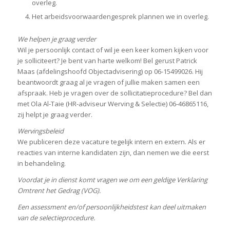
overleg.
Het arbeidsvoorwaardengesprek plannen we in overleg.
We helpen je graag verder
Wil je persoonlijk contact of wil je een keer komen kijken voor
je solliciteert? Je bent van harte welkom! Bel gerust Patrick
Maas (afdelingshoofd Objectadvisering) op 06-15499026. Hij
beantwoordt graag al je vragen of jullie maken samen een
afspraak. Heb je vragen over de sollicitatieprocedure? Bel dan
met Ola Al-Taie (HR-adviseur Werving & Selectie) 06-46865116,
zij helpt je graag verder.
Wervingsbeleid
We publiceren deze vacature tegelijk intern en extern. Als er
reacties van interne kandidaten zijn, dan nemen we die eerst
in behandeling.
Voordat je in dienst komt vragen we om een geldige Verklaring
Omtrent het Gedrag (VOG).
Een assessment en/of persoonlijkheidstest kan deel uitmaken
van de selectieprocedure.