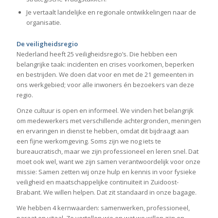
Je vertaalt landelijke en regionale ontwikkelingen naar de
organisatie.
De veiligheidsregio
Nederland heeft 25 veiligheidsregio’s. Die hebben een
belangrijke taak: incidenten en crises voorkomen, beperken
en bestrijden. We doen dat voor en met de 21 gemeenten in
ons werkgebied; voor alle inwoners én bezoekers van deze
regio.
Onze cultuur is open en informeel. We vinden het belangrijk
om medewerkers met verschillende achtergronden, meningen
en ervaringen in dienst te hebben, omdat dit bijdraagt aan
een fijne werkomgeving. Soms zijn we nog iets te
bureaucratisch, maar we zijn professioneel en leren snel. Dat
moet ook wel, want we zijn samen verantwoordelijk voor onze
missie: Samen zetten wij onze hulp en kennis in voor fysieke
veiligheid en maatschappelijke continuïteit in Zuidoost-
Brabant. We willen helpen. Dat zit standaard in onze bagage.
We hebben 4 kernwaarden: samenwerken, professioneel,
paraat en vitaal. Ze vertellen wie en wat we willen zijn en