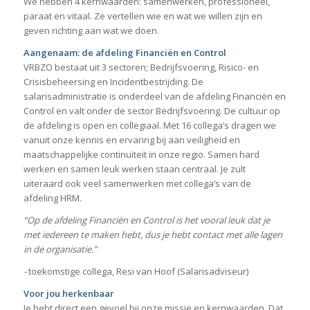
We hebben 4 kernwaarden: samenwerken, professioneel,
paraat en vitaal. Ze vertellen wie en wat we willen zijn en
geven richting aan wat we doen.
Aangenaam: de afdeling Financiën en Control
VRBZO bestaat uit 3 sectoren; Bedrijfsvoering, Risico- en
Crisisbeheersing en Incidentbestrijding. De
salarisadministratie is onderdeel van de afdeling Financiën en
Control en valt onder de sector Bedrijfsvoering. De cultuur op
de afdeling is open en collegiaal. Met 16 collega’s dragen we
vanuit onze kennis en ervaring bij aan veiligheid en
maatschappelijke continuïteit in onze regio. Samen hard
werken en samen leuk werken staan centraal. Je zult
uiteraard ook veel samenwerken met collega’s van de
afdeling HRM.
“Op de afdeling Financiën en Control is het vooral leuk dat je
met iedereen te maken hebt, dus je hebt contact met alle lagen
in de organisatie.”
-
toekomstige collega, Resi van Hoof (Salarisadviseur)
Voor jou herkenbaar
Je hebt direct een gevoel bij onze missie en kernwaarden. Dat