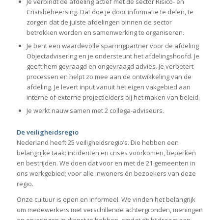
Je verbindt de afdeling actief met de sector Risico- en
Crisisbeheersing. Dat doe je door informatie te delen, te
zorgen dat de juiste afdelingen binnen de sector
betrokken worden en samenwerking te organiseren.
Je bent een waardevolle sparringpartner voor de afdeling
Objectadvisering en je ondersteunt het afdelingshoofd. Je
geeft hem gevraagd en ongevraagd advies. Je verbetert
processen en helpt zo mee aan de ontwikkeling van de
afdeling. Je levert input vanuit het eigen vakgebied aan
interne of externe projectleiders bij het maken van beleid.
Je werkt nauw samen met 2 collega-adviseurs.
De veiligheidsregio
Nederland heeft 25 veiligheidsregio’s. Die hebben een
belangrijke taak: incidenten en crises voorkomen, beperken
en bestrijden. We doen dat voor en met de 21 gemeenten in
ons werkgebied; voor alle inwoners én bezoekers van deze
regio.
Onze cultuur is open en informeel. We vinden het belangrijk
om medewerkers met verschillende achtergronden, meningen
en ervaringen in dienst te hebben, omdat dit bijdraagt aan