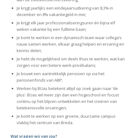
Je krijgt jaarlijks een eindejaarsuitkering van 8,3% in
december en 8% vakantiegeld in mei;
Je krijgt elk jaar professionaliseringsuren én bijna elf
weken vakantie bij een fulltime baan;
Je komt te werken in een dynamisch team waar collega’s
nauw samen werken, elkaar graag helpen en ervaring en
kennis delen;
Je hebt de mogelijkheid om deels thuis te werken, wat kan
zorgen voor een betere werk-privébalans;
Je bouwt een aantrekkelijk pensioen op via het
pensioenfonds van ABP;
Werken bij BUas betekent altijd op zoek gaan naar ‘de
plus’. BUas wil meer zijn dan een hogeschool en focust
continu op het blijven ontwikkelen en het creëren van
betekenisvolle ervaringen;
Je komt te werken op een groene, duurzame campus
vlakbij het centrum van Breda.
Wat vragen wij van jou?