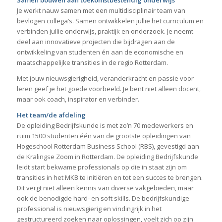
Samen bouwen aan toekomstbestendig onderwijs
Je werkt nauw samen met een multidisciplinair team van
bevlogen collega’s. Samen ontwikkelen jullie het curriculum en
verbinden jullie onderwijs, praktijk en onderzoek. Je neemt
deel aan innovatieve projecten die bijdragen aan de
ontwikkeling van studenten én aan de economische en
maatschappelijke transities in de regio Rotterdam.
Met jouw nieuwsgierigheid, veranderkracht en passie voor
leren geef je het goede voorbeeld. Je bent niet alleen docent,
maar ook coach, inspirator en verbinder.
Het team/de afdeling
De opleiding Bedrijfskunde is met zo’n 70 medewerkers en
ruim 1500 studenten één van de grootste opleidingen van
Hogeschool Rotterdam Business School (RBS), gevestigd aan
de Kralingse Zoom in Rotterdam. De opleiding Bedrijfskunde
leidt start bekwame professionals op die in staat zijn om
transities in het MKB te initiëren en tot een succes te brengen.
Dit vergt niet alleen kennis van diverse vakgebieden, maar
ook de benodigde hard- en soft skills. De bedrijfskundige
professional is nieuwsgierig en vindingrijk in het
gestructureerd zoeken naar oplossingen, voelt zich op zijn