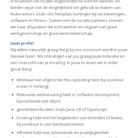
in bruikleen om locatie-ongebonden te kunnen werken. en
bieden wij je ook de mogelijkheid om gebruik te maken van
leuke extra's zoals ons fietsplan, kortingen bij verzekeringen,
software en fitness. Samen met de sociale partners streven
we naar afspraken die echt werken en uitgaan van goed
werkgeverschap en goed werknemerschap.
Jouw profiel
Wij willen natuurlijk graag dat jij bij ons succesvol wordt in jouw
nieuwe baan. We ontvangen van jou graag jouw motivatie en
een overzicht van je ervaring. In jouw cv lezen we in ieder
geval dat jij:
Minimaal een afgeronde hbo-opleiding hebt (bij voorkeur
in een IT-richting);
Relevante werkervaring hebt in software development,
bijvoorbeeld met object
georiënteerde talen zoals Java, C# of TypeScript;
Ervaring hebt met het begeleiden van lerenden of teams,
bij voorkeur in een leerteamcontext;
Affiniteit hebt met activerende en praktijkgerichte