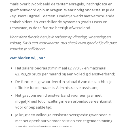
mails over bijvoorbeeld de tentamenregels, inschrijfdata en
geeft antwoord op hun vragen. Waar nodig ondersteun je de
key users Digitaal Toetsen. Omdat je werkt met verschillende
stakeholders én verschillende systemen (zoals Osiris en
TestVision) is deze functie heerlijk afwisselend.
Voor deze functie ben je inzetbaar op dinsdag, woensdag en
vrijdag. Dit is een voorwaarde, dus check even goed of je dit past
voordat je solliciteert.
Wat bieden wij jou?
Het salaris bedraagt minimaal €2.770,87 en maximaal
€3.793,29 bruto per maand bij een volledig dienstverband;
De functie is gewaardeerd in schaal 6 van de cao-hbo. Je
officiële functienaam is Administrative assistant;
Het gaat om een dienstverband voor een jaar met
mogelijkheid tot omzetting in een arbeidsovereenkomst
voor onbepaalde tijd;
Je krijgt een volledige reiskostenvergoeding wanneer je
met het openbaar vervoer reist en een tegemoetkoming
aan de ziektekostenverzekering;