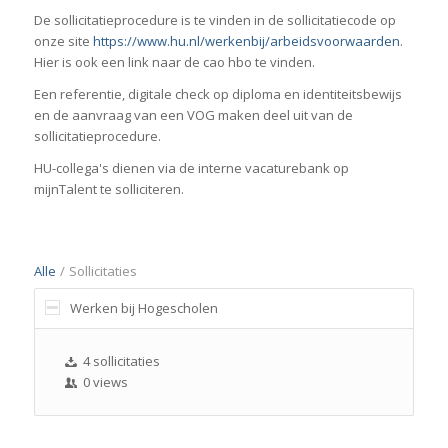
De sollicitatieprocedure is te vinden in de sollicitatiecode op
onze site
https://www.hu.nl/werkenbij/arbeidsvoorwaarden
.
Hier is ook een link naar de cao hbo te vinden.
Een referentie, digitale check op diploma en identiteitsbewijs
en de aanvraag van een VOG maken deel uit van de
sollicitatieprocedure.
HU-collega's dienen via de interne vacaturebank op
mijnTalent te solliciteren.
Alle
/
Sollicitaties
Werken bij Hogescholen
4 sollicitaties
0 views