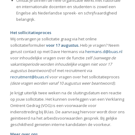
Omdat je binnen de hele organisatie werkt met nationale
en internationale docenten en studenten is zowel een
Engelse als Nederlandse spreek- en schrijfvaardigheid
belangrijk.
Het sollicitatieproces
Wij ontvangen je sollicitatie graag via het online
sollicitatieformulier
voor 17 augustus.
Heb je vragen? Neem
gerust contact op met Dave Hermans via
hermans.d@buas.nl
voor inhoudelijke vragen over de functie zelf
(vanwege de
vakantieperiode worden inhoudelijke vragen niet voor 17
augustus beantwoord)
of met recruitment via
recruitment@buas.nl
voor vragen over het sollicitatieproces
(deze vragen worden vanaf 10 augustus weer beantwoord)
.
Je krijgt uiterlijk twee weken na de sluitingsdatum een reactie
op jouw sollicitatie. Het kunnen overleggen van een Verklaring
Omtrent Gedrag (VOG) is een voorwaarde voor
indiensttreding bij BUas. De aanvraag hiervoor wordt door ons
geïnitieerd na het arbeidsvoorwaarden gesprek. Bij gelijke
geschiktheid genieten interne kandidaten de voorkeur.
Meer over ons