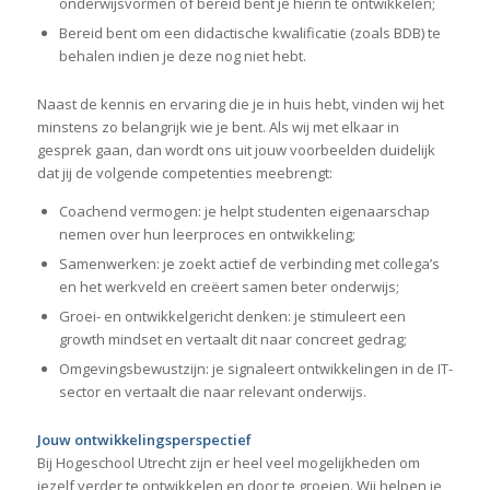
onderwijsvormen of bereid bent je hierin te ontwikkelen;
Bereid bent om een didactische kwalificatie (zoals BDB) te
behalen indien je deze nog niet hebt.
Naast de kennis en ervaring die je in huis hebt, vinden wij het
minstens zo belangrijk wie je bent. Als wij met elkaar in
gesprek gaan, dan wordt ons uit jouw voorbeelden duidelijk
dat jij de volgende competenties meebrengt:
Coachend vermogen: je helpt studenten eigenaarschap
nemen over hun leerproces en ontwikkeling;
Samenwerken: je zoekt actief de verbinding met collega’s
en het werkveld en creëert samen beter onderwijs;
Groei- en ontwikkelgericht denken: je stimuleert een
growth mindset en vertaalt dit naar concreet gedrag;
Omgevingsbewustzijn: je signaleert ontwikkelingen in de IT-
sector en vertaalt die naar relevant onderwijs.
Jouw ontwikkelingsperspectief
Bij Hogeschool Utrecht zijn er heel veel mogelijkheden om
jezelf verder te ontwikkelen en door te groeien. Wij helpen je