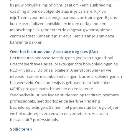
bij jouw ontwikkeling; of dit nu gaat om kennisuitbreiding,
coaching of om de volgende stap in je carrière. Kijk op
mijnTalent voor het volledige aanbod van trainingen. Bij ons
kun je jezelf blijven ontwikkelen in een uitdagende en
maatschappelijk georiënteerde omgeving waarbij plezier
centraal staat. Kansen zijn er altijd. Het is aan jou om deze
kansen te pakken.
Over het Instituut voor Associate degrees (IAd)
Het Instituut voor Associate degrees (IAd) van Hogeschool
Utrecht biedt tweejarige, praktijkgerichte hbo-opleidingen op
NLQF-niveau 5. Op onze locatie in Amersfoort werken we
intensief samen met mbo-instellingen, bacheloropleidingen en
het werkveld. Ons onderwijs is gebaseerd op ‘hele taken’
(4C/ID), programmatisch toetsen en een sterke
feedbackcultuur. We leiden studenten op tot direct inzetbare
professionals, met doorlopende leerlijnen richting
bacheloropleidingen. Samen met partners uit de regio blijven
we het onderwijs vernieuwen en verbeteren. Het team
bestaat uit 7 professionals.
Solliciteren