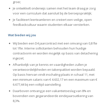
groei;
Je ontwikkelt onderwijs samen met het team draag je zorg
voor een curriculum dat aansluit bij de beroepspraktijk;
Je faciliteert leerteamleren en creëert een veilige, open
feedbackcultuur waarin studenten elkaar versterken.
Wat bieden wij jou
Wij bieden een D4 jaarcontract met een omvang van 0,8 fte
tot 1fte. Interne sollicitanten behouden hun huidige
contractvorm en worden mogelijk op basis van detachering
ingezet;
Afhankelijk van je kennis en vaardigheden zullen je
verantwoordelijkheden en takenpakket worden bepaald.
Op basis hiervan vindt inschaling plaats in schaal 11, met
een minimum salaris van € 4.632,17 en een maximum van €
6.677,44 bij een voltijd-aanstelling.
Daarboven ontvang je een vakantietoeslag van 8% en
bovendien een gegarandeerde eindejaarsuitkering van
8,3%.