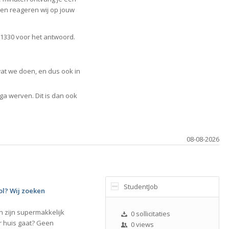
gen reageren wij op jouw
11330 voor het antwoord.
 wat we doen, en dus ook in
ga werven. Dit is dan ook
08-08-2026
StudentJob
ol? Wij zoeken
n zijn supermakkelijk
0 sollicitaties
r huis gaat? Geen
0 views