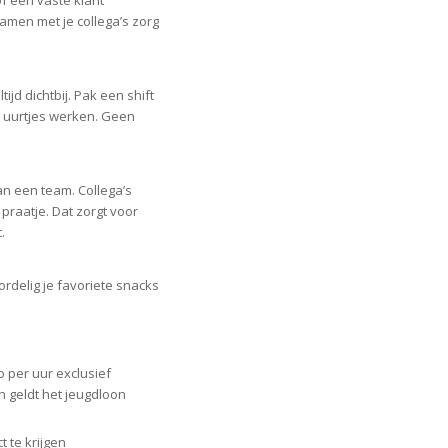
f een vaste klant
Samen met je collega’s zorg
tijd dichtbij. Pak een shift
r uurtjes werken. Geen
van een team. Collega’s
 praatje. Dat zorgt voor
.
ordelig je favoriete snacks
o per uur exclusief
n geldt het jeugdloon
 te krijgen