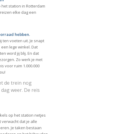
p het station in Rotterdam
 reizen elke dag een
 voorraad hebben.
j ten voeten uit. Je snapt
s een lege winkel. Dat
n word jij blij. En dat
bezorgen. Zo werk je met
s voor ruim 1.000.000
ou!
t de trein nog
 dag weer. De reis
kels op het station netjes
 verwacht dat je alle
eren. Je taken bestaan
 goederen en het bijhouden