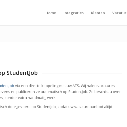
Home
Integraties
Klanten
Vacatu
op StudentJob
udentJob
via een directe koppeling met uw ATS. Wij halen vacatures
gevens en publiceren ze automatisch op StudentJob. Zo beschikt u over
es, zonder extra handmatig werk.
tisch doorgevoerd op StudentJob, zodat uw vacatureaanbod altijd