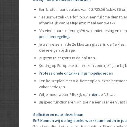
Een bruto maandsalaris van € 2.725,56 (o.b.v. 36-ur
144 uur wettelijk verlof (o.b.v. een fulltime dienstve
afhankelijk van leeftijd (minimaal een week).
3% eindejaarsuitkering, 8% vakantietoeslag en ee
pensioenregeling
.
Je treinreizen in de 2e klas zijn gratis; in de 1e kla
kleine eigen bijdrage.
Je gezin reist gratis in de daluren.
Korting op Europese treinreizen zodra je 1 jaar bij 
Professionele ontwikkelingsmogelijkheden
Een keuzeplan met o.a. fietsenplan, extra pensio
vakantiedagen.
Wil je meer weten? Bekijk dan
hier
de NS cao.
Bij goed functioneren, krijg je na een jaar een vast 
Solliciteren naar deze baan
En? Kunnen wij de logistieke werkzaamheden in j
Solliciteer direct via de sollicitatiebutton. Binnen enk