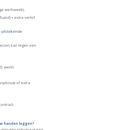
ige werkweek).
rband) + extra verlof
n
uitstekende
s reizen kan tegen een
NS werkt.
enopbouw of extra
contract.
ouw handen leggen?
ele minuten ontvang je een