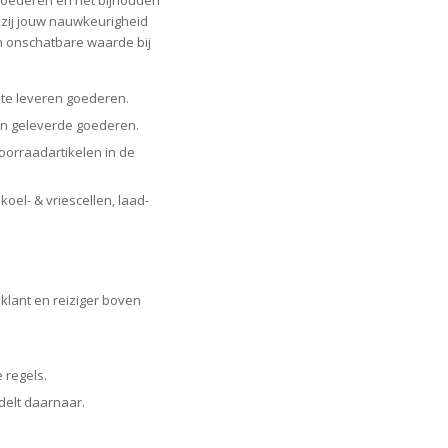
kzij jouw nauwkeurigheid
n onschatbare waarde bij
 te leveren goederen.
on geleverde goederen.
voorraadartikelen in de
el- & vriescellen, laad-
 klant en reiziger boven
 regels.
ndelt daarnaar.