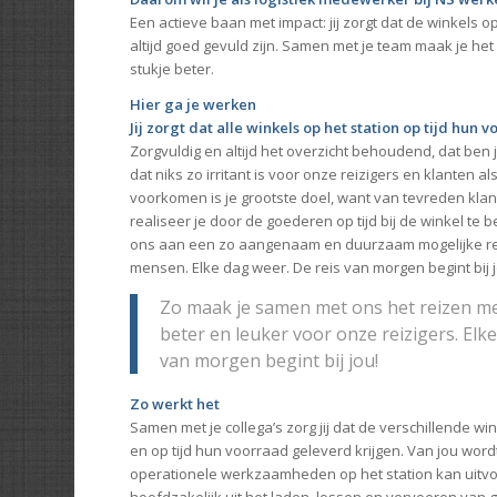
Een actieve baan met impact: jij zorgt dat de winkels o
altijd goed gevuld zijn. Samen met je team maak je het
stukje beter.
Hier ga je werken
Jij zorgt dat alle winkels op het station op tijd hun
Zorgvuldig en altijd het overzicht behoudend, dat ben ji
dat niks zo irritant is voor onze reizigers en klanten al
voorkomen is je grootste doel, want van tevreden klante
realiseer je door de goederen op tijd bij de winkel te 
ons aan een zo aangenaam en duurzaam mogelijke rei
mensen. Elke dag weer. De reis van morgen begint bij j
Zo maak je samen met ons het reizen me
beter en leuker voor onze reizigers. Elke
van morgen begint bij jou!
Zo werkt het
Samen met je collega’s zorg jij dat de verschillende win
en op tijd hun voorraad geleverd krijgen. Van jou wordt
operationele werkzaamheden op het station kan uitvo
hoofdzakelijk uit het laden, lossen en vervoeren van