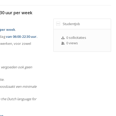
30 uur per week
StudentJob
 per week
.
ndag
van 06:00-22:30 uur.
0 sollicitaties
0 views
 werken, voor zowel
n vergoeden ook geen
ie.
noodzaakt een minimale
n the Dutch language for
en