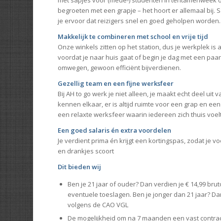
met sapjes voor (mede-) studenten in tentamenweek o
begroeten met een grapje – het hoort er allemaal bij. 
je ervoor dat reizigers snel en goed geholpen worden.
Makkelijk te combineren met school en vrije tijd
Onze winkels zitten op het station, dus je werkplek is al
voordat je naar huis gaat of begin je dag met een paa
omwegen, gewoon efficiënt bijverdienen.
Gezellig team en een fijne werksfeer
Bij AH to go werk je niet alleen, je maakt echt deel uit 
kennen elkaar, er is altijd ruimte voor een grap en een
een relaxte werksfeer waarin iedereen zich thuis voelt
Een goed salaris én extra voordelen
Je verdient prima én krijgt een kortingspas, zodat je vo
en drankjes scoort
Dit bieden wij
Ben je 21 jaar of ouder? Dan verdien je € 14,99 brut
eventuele toeslagen. Ben je jonger dan 21 jaar? Da
volgens de CAO VGL
De mogelijkheid om na 7 maanden een vast contract