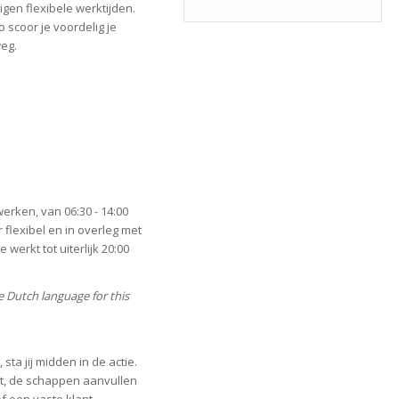
igen flexibele werktijden.
o scoor je voordelig je
weg.
erken, van 06:30 - 14:00
r flexibel en in overleg met
werkt tot uiterlijk 20:00
he Dutch language for this
 sta jij midden in de actie.
t, de schappen aanvullen