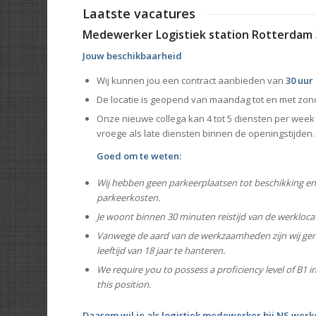
Laatste vacatures
Medewerker Logistiek station Rotterdam 
Jouw beschikbaarheid
Wij kunnen jou een contract aanbieden van
30 uur
De locatie is geopend van maandag tot en met zo
Onze nieuwe collega kan 4 tot 5 diensten per week
vroege als late diensten binnen de openingstijden.
Goed om te weten:
Wij hebben geen parkeerplaatsen tot beschikking e
parkeerkosten.
Je woont binnen 30 minuten reistijd van de werklocat
Vanwege de aard van de werkzaamheden zijn wij ge
leeftijd van 18 jaar te hanteren.
We require you to possess a proficiency level of B1 i
this position.
Daarom wil je als logistiek medewerker bij NS werk