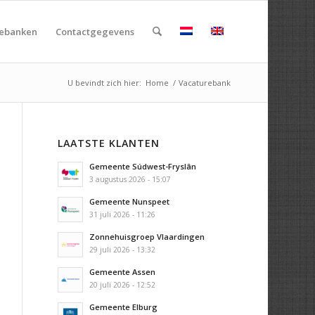
rebanken
Contactgegevens
U bevindt zich hier:
Home
/
Vacaturebank
LAATSTE KLANTEN
Gemeente Súdwest-Fryslân
3 augustus 2026 - 15:07
Gemeente Nunspeet
31 juli 2026 - 11:26
Zonnehuisgroep Vlaardingen
29 juli 2026 - 13:32
Gemeente Assen
20 juli 2026 - 12:52
Gemeente Elburg