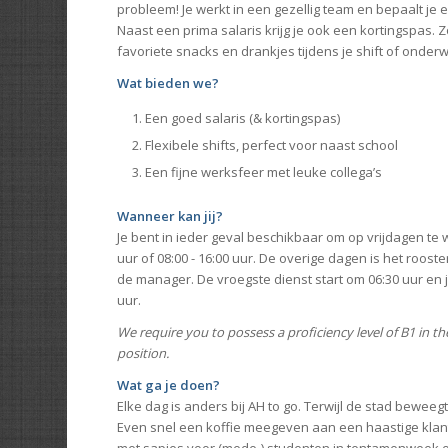
probleem! Je werkt in een gezellig team en bepaalt je e
Naast een prima salaris krijg je ook een kortingspas. Z
favoriete snacks en drankjes tijdens je shift of onder
Wat bieden we?
Een goed salaris (& kortingspas)
Flexibele shifts, perfect voor naast school
Een fijne werksfeer met leuke collega’s
Wanneer kan jij?
Je bent in ieder geval beschikbaar om op vrijdagen te w
uur of 08:00 - 16:00 uur. De overige dagen is het rooste
de manager. De vroegste dienst start om 06:30 uur en je 
uur.
We require you to possess a proficiency level of B1 in t
position.
Wat ga je doen?
Elke dag is anders bij AH to go. Terwijl de stad beweegt,
Even snel een koffie meegeven aan een haastige klan