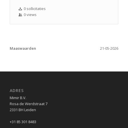
0 sollicitaties
0 views
Maaswaarden
21-05-2026
ADRES
Mimir B.V.
Rosa de Werdstraat 7
2331 BH Leiden
+31 85 301 8483