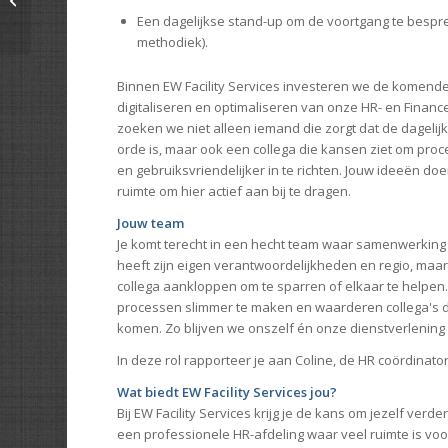
Een dagelijkse stand-up om de voortgang te bespr
methodiek).
Binnen EW Facility Services investeren we de komende 
digitaliseren en optimaliseren van onze HR- en Finan
zoeken we niet alleen iemand die zorgt dat de dagelij
orde is, maar ook een collega die kansen ziet om proc
en gebruiksvriendelijker in te richten. Jouw ideeën doen
ruimte om hier actief aan bij te dragen.
Jouw team
Je komt terecht in een hecht team waar samenwerking 
heeft zijn eigen verantwoordelijkheden en regio, maar j
collega aankloppen om te sparren of elkaar te helpen
processen slimmer te maken en waarderen collega's 
komen. Zo blijven we onszelf én onze dienstverlening
In deze rol rapporteer je aan Coline, de HR coördinator
Wat biedt EW Facility Services jou?
Bij EW Facility Services krijg je de kans om jezelf verd
een professionele HR-afdeling waar veel ruimte is voor 