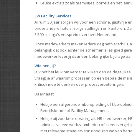
Leuke extra’s zoals teamuitjes, borrels en het jaar
EW Facility Services
Al ruim 30 jaar zorgen wij voor een schone, gastvrije e
onder andere hotels, zorginstellingen en kantoren. 
3.500 collega's verspreid over heel Nederland.
Onze medewerkers maken iedere dag het verschil. Da
belangrijk dat ook achter de schermen alles goed gereg
medewerker lever jij daar een belangrijke bijdrage aa
Wie ben jij?
Je vindt het leuk om verder te kijken dan de dagelijk
vraagt je af waarom processen op een bepaalde manier 
kritisch mee te denken over procesverbeteringen.
Daarnaast:
Heb je een afgeronde mbo-opleiding of hbo-opleidi
Bedrijfskunde of Facility Management.
Heb je bij voorkeur ervaring als HR-medewerker, HR
administratieve werkzaamheden of in een vergelijk
met relevante stage-ervaring nodigen we van harte