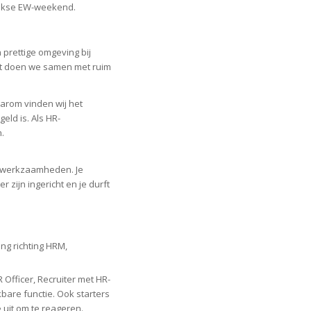
lijkse EW-weekend.
n prettige omgeving bij
Dat doen we samen met ruim
arom vinden wij het
eld is. Als HR-
n.
se werkzaamheden. Je
zijn ingericht en je durft
ng richting HRM,
 Officer, Recruiter met HR-
bare functie. Ook starters
 uit om te reageren.