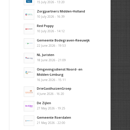
15 July 2026 - 13:20
Zorgpartners Midden-Holland
10 July 2026 - 16:39
Red Poppy
10 July 2026 - 14:12
Gemeente Bodegraven-Reeuwijk
22 June 2026 - 19:53
NL Juristen
18 June 2026 - 21:09
Omgevingsdienst Noord- en
Midden-Limburg
16 June 2026 - 15:11
DrieGasthuizenGroep
4 June 2026 - 16:20
De Zijlen
27 May 2026 - 19:25
Gemeente Roerdalen
21 May 2026 - 22:00