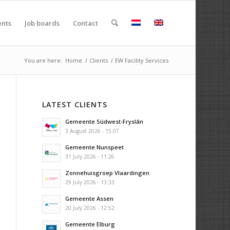
ents
Job boards
Contact
You are here:
Home
/
Clients
/
EW Facility Services
LATEST CLIENTS
Gemeente Súdwest-Fryslân
3 August 2026 - 15:07
Gemeente Nunspeet
31 July 2026 - 11:26
Zonnehuisgroep Vlaardingen
29 July 2026 - 13:33
Gemeente Assen
20 July 2026 - 12:52
Gemeente Elburg