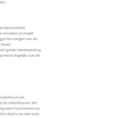
elen
kan bijvoorbeeld
es omvatten. Je maakt
 je het reinigen van de
. Naast
een goede samenwerking
porteert dagelijks aan de
t onderhoud van
ls en ziekenhuizen. We
 dag weer hard werken op
 Ons doel is om met onze