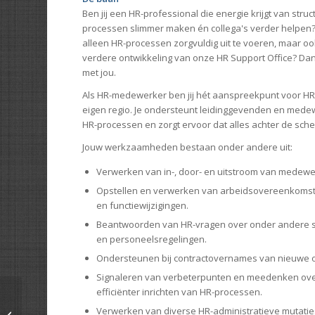
Ben jij een HR-professional die energie krijgt van str
processen slimmer maken én collega's verder helpen? 
alleen HR-processen zorgvuldig uit te voeren, maar 
verdere ontwikkeling van onze HR Support Office? D
met jou.
Als HR-medewerker ben jij hét aanspreekpunt voor H
eigen regio. Je ondersteunt leidinggevenden en mede
HR-processen en zorgt ervoor dat alles achter de sch
Jouw werkzaamheden bestaan onder andere uit:
Verwerken van in-, door- en uitstroom van medewe
Opstellen en verwerken van arbeidsovereenkomst
en functiewijzigingen.
Beantwoorden van HR-vragen over onder andere sala
en personeelsregelingen.
Ondersteunen bij contractovernames van nieuwe 
Signaleren van verbeterpunten en meedenken ove
efficiënter inrichten van HR-processen.
Verwerken van diverse HR-administratieve mutatie
Catharina Ziekenhuis