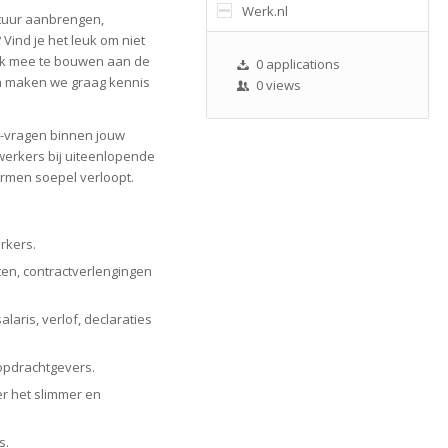
Werk.nl
uctuur aanbrengen,
Vind je het leuk om niet
ook mee te bouwen aan de
0 applications
an maken we graag kennis
0 views
R-vragen binnen jouw
werkers bij uiteenlopende
ermen soepel verloopt.
rkers.
en, contractverlengingen
ris, verlof, declaraties
opdrachtgevers.
r het slimmer en
s.