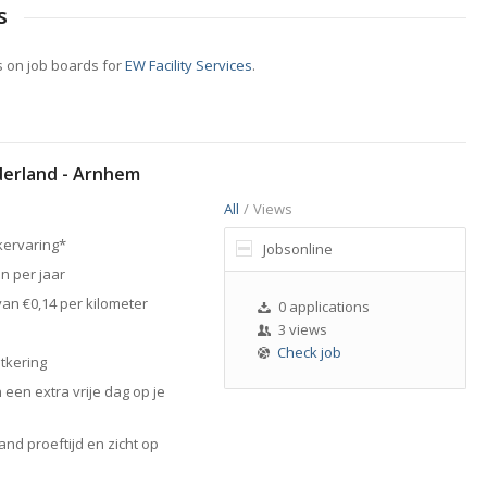
s
 on job boards for
EW Facility Services
.
erland - Arnhem
All
/
Views
rkervaring*
Jobsonline
n per jaar
an €0,14 per kilometer
0 applications
3 views
Check job
tkering
een extra vrije dag op je
d proeftijd en zicht op