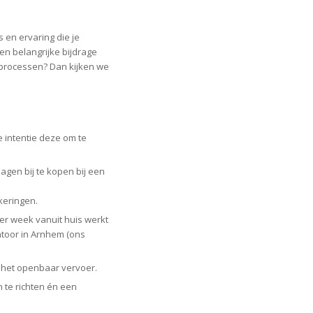
 en ervaring die je
en belangrijke bijdrage
-processen? Dan kijken we
intentie deze om te
agen bij te kopen bij een
keringen.
er week vanuit huis werkt
toor in Arnhem (ons
 het openbaar vervoer.
n te richten én een