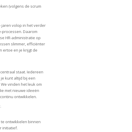
eken (volgens de scrum
jaren volop in het verder
ce-processen. Daarom
kse HR-administratie op
essen slimmer, efficiënter
 ertoe en je krijgt de
centraal staat. Iedereen
e kunt altijd bij een
. We vinden het leuk om
die met nieuwe ideeën
 continu ontwikkelen.
.
er te ontwikkelen binnen
initiatief.