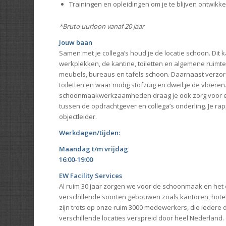
Trainingen en opleidingen om je te blijven ontwikk
*Bruto uurloon vanaf 20 jaar
Jouw baan
Samen met je collega’s houd je de locatie schoon. Dit 
werkplekken, de kantine, toiletten en algemene ruimt
meubels, bureaus en tafels schoon. Daarnaast verzorg
toiletten en waar nodig stofzuig en dweil je de vloeren
schoonmaakwerkzaamheden draag je ook zorg voor 
tussen de opdrachtgever en collega’s onderling. Je rap
objectleider.
Werkdagen/tijden:
Maandag t/m vrijdag
16:00-19:00
EW Facility Services
Al ruim 30 jaar zorgen we voor de schoonmaak en he
verschillende soorten gebouwen zoals kantoren, hote
zijn trots op onze ruim 3000 medewerkers, die iedere
verschillende locaties verspreid door heel Nederland.