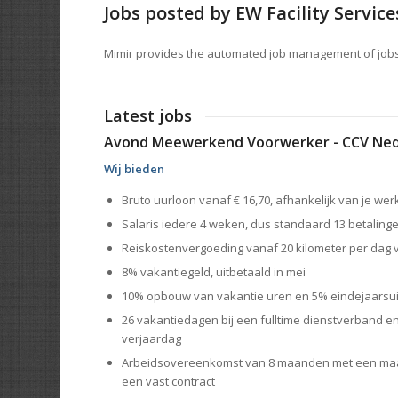
Jobs posted by EW Facility Service
Mimir provides the automated job management of jobs
Latest jobs
Avond Meewerkend Voorwerker - CCV Ned
Wij bieden
Bruto uurloon vanaf € 16,70, afhankelijk van je we
Salaris iedere 4 weken, dus standaard 13 betalinge
Reiskostenvergoeding vanaf 20 kilometer per dag v
8% vakantiegeld, uitbetaald in mei
10% opbouw van vakantie uren en 5% eindejaarsui
26 vakantiedagen bij een fulltime dienstverband en 
verjaardag
Arbeidsovereenkomst van 8 maanden met een maan
een vast contract