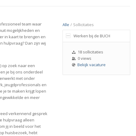
professioneel team waar
Alle
/
Sollicitaties
nuit mogelijkheden en
Werken bij de BUCH
er in kaart te brengen en
 hulpvraag? Dan zijn wij
18 sollicitaties
0 views
Bekijk vacature
n) op zoek naar een
en je bij ons onderdeel
amenwerkt met onder
rk, jeugdprofessionals en
je te maken krijgt lopen
 ingewikkelde en meer
 breed verkennend gesprek
de hulpvraag alleen
 jij in beeld voor het
 op huisbezoek, hebt