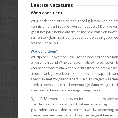
Laatste vacatures
Wmo consulent
Wil jij onderdeel zijn van een gezellig, betrokken en 
kennis en ervaring actief worden gedeeld? Denk je va
geeft het jou energie om de leefwereld van een inwon
samen te kijken naar een passende oplossing voor een
op zoek naar jou!
Wat ga je doen?
Wij zijn per 1 november 2026 (of zo veel eerder als ka
ervaren allround Wmo consulent. Als Wmo consulent b
van het sociaal team waarin je integraal en breed s
andere welzijn, werk en inkomen, maatschappelijk we
specifiek met zorgaanbieders. De hulpvragen waarmee 
sterk uiteen: van relatief eenvoudige Wmo-vragen tot
specialistische ondersteuningsvraagstukken.
Bij de BUCH voert een preventieconsulent eerst een
met de inwoner. Pas als blijkt dat een oplossing voor 
gevonden kan worden in een maatwerkvoorziening, kom
voeren van een verdiepend gesprek. Je gaat hiervoor