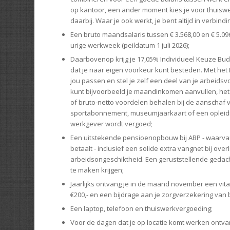
op kantoor, een ander moment kies je voor thuiswerk
daarbij. Waar je ook werkt, je bent altijd in verbindi
Een bruto maandsalaris tussen € 3.568,00 en € 5.096,
urige werkweek (peildatum 1 juli 2026);
Daarbovenop krijg je 17,05% Individueel Keuze Budg
dat je naar eigen voorkeur kunt besteden. Met het I
jou passen en stel je zelf een deel van je arbeid
kunt bijvoorbeeld je maandinkomen aanvullen, het 
of bruto-netto voordelen behalen bij de aanschaf 
sportabonnement, museumjaarkaart of een opleidin
werkgever wordt vergoed;
Een uitstekende pensioenopbouw bij ABP - waarv
betaalt - inclusief een solide extra vangnet bij over
arbeidsongeschiktheid. Een geruststellende gedach
te maken krijgen;
Jaarlijks ontvang je in de maand november een vita
€200,- en een bijdrage aan je zorgverzekering van b
Een laptop, telefoon en thuiswerkvergoeding;
Voor de dagen dat je op locatie komt werken ontva