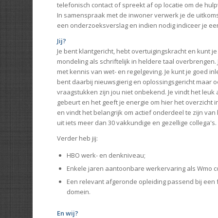
telefonisch contact of spreekt af op locatie om de hulp
In samenspraak met de inwoner verwerk je de uitkoms
een onderzoeksverslag en indien nodig indiceer je e
Jij?
Je bent klantgericht, hebt overtuigingskracht en kunt j
mondeling als schriftelijk in heldere taal overbrengen.
met kennis van wet- en regelgeving. Je kunt je goed in
bent daarbij nieuwsgierig en oplossingsgericht maar o
vraagstukken zijn jou niet onbekend. Je vindt het leuk a
gebeurt en het geeft je energie om hier het overzicht 
en vindt het belangrijk om actief onderdeel te zijn va
uit iets meer dan 30 vakkundige en gezellige collega's.
Verder heb jij:
HBO werk- en denkniveau;
Enkele jaren aantoonbare werkervaring als Wmo c
Een relevant afgeronde opleiding passend bij een f
domein.
En wij?