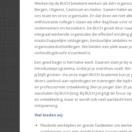
Werken bij de BUCH betekent werken als één organis
Bergen, Uitgeest, Castricum en Heiloo. Samen halen we
ons team en onze organisatie. En dat doen we niet al
enthousiaste collega's staan we elke dag klaar voor 
ondernemers en bezoekers. De BUCH groeit door naar
integraal werkende organisatie die effectief invulling 
maatschappelijke uitdagingen, bestuurlijke ambities e
organisatiedoelstellingen. We bieden een plek waar j
verbindingskracht essentieel is.
Een goed begin is het halve werk. Daarom start je bij 
introductieprogramma, zodat je je snel thuis voelt. We 
jij blijft groeien. Via onze eigen BUCH Academie kun 
divers aanbod aan opleidingen en trainingen die bijdr
en professionele ontwikkeling. Ben je jonger dan 35 ja
aansluiten bij BUCH Jong. Bij BUCH Jong ligt de focus o
en ontwikkeling, maar er wordt ook veel aandacht be
ontspanning.
Wat bieden wij:
Flexibele werktijden en goede faciliteiten om werke
combineren voor een goede balans tussen werk en 