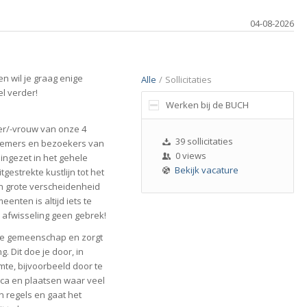
04-08-2026
 en wil je graag enige
Alle
/
Sollicitaties
el verder!
Werken bij de BUCH
er/-vrouw van onze 4
39 sollicitaties
rnemers en bezoekers van
0 views
ingezet in het gehele
Bekijk vacature
estrekte kustlijn tot het
n grote verscheidenheid
nten is altijd iets te
 afwisseling geen gebrek!
 de gemeenschap en zorgt
. Dit doe je door, in
mte, bijvoorbeeld door te
eca en plaatsen waar veel
n regels en gaat het