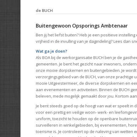
de BUCH
Buitengewoon Opsporings Ambtenaar
Ben jij het liefst buiten? Heb je een positieve instelling
vrijheid in de invulling van je dagindeling? Lees dan sn
Wat ga je doen?
Als BOA bij de werkorganisatie BUCH ben je de gasthe
gemeenten. Je bent het gezicht naar inwoners, onde
onze mooie dorpskernen en buitengebieden. Je wordt 
verzorgingsgebied van de BUCH, van onze prachtige uitg
mooie Uitgeestermeer, de diverse dorpskernen en ee
aan evenementen en activiteiten. Binnen de BUCH-gemee
beleven, mede mogelijk gemaakt door jou. Kortom aan
Je bent steeds goed op de hoogt van wat er speelt in
voor een prettig en veilige woon- werk- en leefomgeving
uniform, toezicht te houden op de openbare buitenrui
surveilleren in winkelgebieden, bij evenementen, hor
toerisme is. Je controleert op de naleving van wetten e