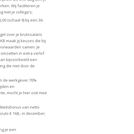
en. Wij faciliteren je
ng met je collega's;
00 (schaal 9) bij een 36-
et over je brutosalaris
KB maak jij keuzes die bij
svoorwaarden samen. Je
omzetten in extra verlof
van bijvoorbeeld een
g die niet door de
an de werkgever 70%
lijden en
te, mocht je hier ooit mee
liteitsbonus van netto
ruto € 168,- in december;
ng je een