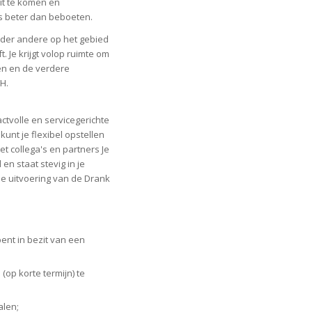
it te komen en
s beter dan beboeten.
nder andere op het gebied
. Je krijgt volop ruimte om
en en de verdere
H.
ctvolle en servicegerichte
kunt je flexibel opstellen
t collega's en partners Je
n staat stevig in je
de uitvoering van de Drank
ent in bezit van een
(op korte termijn) te
alen;