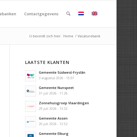
rebanken
Contactgegevens
U bevindt zich hier:
Home
/
Vacaturebank
LAATSTE KLANTEN
Gemeente Súdwest-Fryslân
3 augustus 2026 - 15:07
Gemeente Nunspeet
31 juli 2026 - 11:26
Zonnehuisgroep Vlaardingen
29 juli 2026 - 13:32
Gemeente Assen
20 juli 2026 - 12:52
Gemeente Elburg