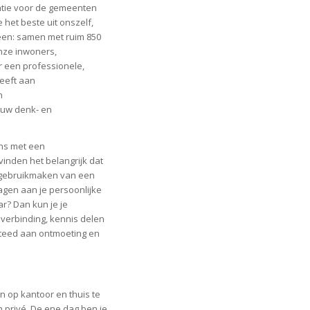
atie voor de gemeenten
 het beste uit onszelf,
leen: samen met ruim 850
onze inwoners,
 een professionele,
geeft aan
n
ouw denk- en
ons met een
vinden het belangrijk dat
je gebruikmaken van een
agen aan je persoonlijke
ar? Dan kun je je
p verbinding, kennis delen
steed aan ontmoeting en
n op kantoor en thuis te
privé. De ene dag ben je