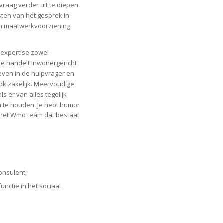
vraag verder uit te diepen.
ten van het gesprek in
en maatwerkvoorziening.
e expertise zowel
 Je handelt inwonergericht
leven in de hulpvrager en
ok zakelijk. Meervoudige
ls er van alles tegelijk
in te houden. Je hebt humor
n het Wmo team dat bestaat
onsulent;
unctie in het sociaal