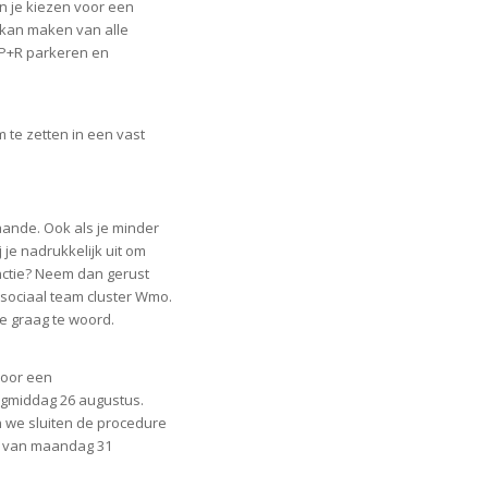
n je kiezen voor een
 kan maken van alle
 P+R parkeren en
m te zetten in een vast
aande. Ook als je minder
je nadrukkelijk uit om
unctie? Neem dan gerust
sociaal team cluster Wmo.
je graag te woord.
 voor een
gmiddag 26 augustus.
n we sluiten de procedure
g van maandag 31