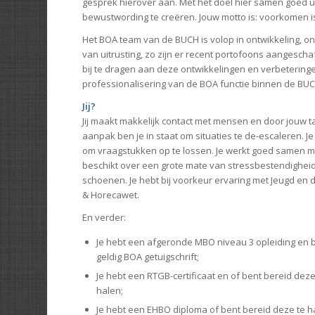
gesprek hierover aan. Met het doel hier samen goed u
bewustwording te creëren. Jouw motto is: voorkomen i
Het BOA team van de BUCH is volop in ontwikkeling, o
van uitrusting, zo zijn er recent portofoons aangeschaft
bij te dragen aan deze ontwikkelingen en verbetering
professionalisering van de BOA functie binnen de BUC
Jij?
Jij maakt makkelijk contact met mensen en door jouw ta
aanpak ben je in staat om situaties te de-escaleren. Je 
om vraagstukken op te lossen. Je werkt goed samen me
beschikt over een grote mate van stressbestendigheid e
schoenen. Je hebt bij voorkeur ervaring met Jeugd en 
& Horecawet.
En verder:
Je hebt een afgeronde MBO niveau 3 opleiding en b
geldig BOA getuigschrift;
Je hebt een RTGB-certificaat en of bent bereid deze 
halen;
Je hebt een EHBO diploma of bent bereid deze te h