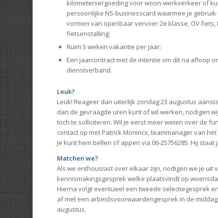
kilometervergoeding voor woon-werkverkeer of ku
persoonlijke NS-businesscard waarmee je gebruik
vormen van openbaar vervoer 2e klasse, OV fiets,
fietsenstalling;
Ruim 5 weken vakantie per jaar;
Een jaarcontract met de intentie om dit na afloop o
dienstverband.
Leuk?
Leuk! Reageer dan uiterlijk zondag 23 augustus aanst
dan de gevraagde uren kunt of wil werken, nodigen wij 
toch te solliciteren. Wil je eerst meer weten over de f
contact op met Patrick Monincx, teammanager van het 
Je kunt hem bellen of appen via 06-25756285. Hij staat 
Matchen we?
Als we enthousiast over elkaar zijn, nodigen we je uit
kennismakingsgesprek welke plaatsvindt op woensda
Hierna volgt eventueel een tweede selectiegesprek e
af met een arbeidsvoorwaardengesprek in de midda
augustus.