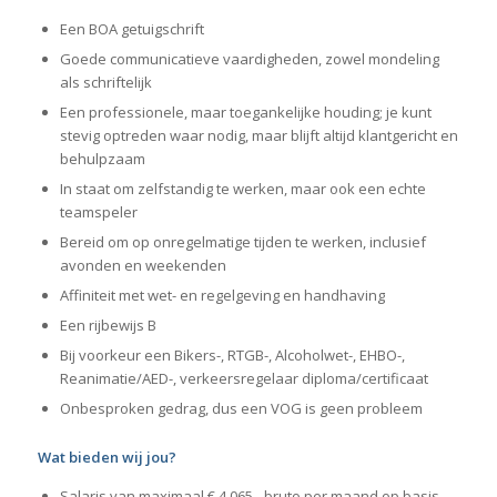
Een BOA getuigschrift
Goede communicatieve vaardigheden, zowel mondeling
als schriftelijk
Een professionele, maar toegankelijke houding; je kunt
stevig optreden waar nodig, maar blijft altijd klantgericht en
behulpzaam
In staat om zelfstandig te werken, maar ook een echte
teamspeler
Bereid om op onregelmatige tijden te werken, inclusief
avonden en weekenden
Affiniteit met wet- en regelgeving en handhaving
Een rijbewijs B
Bij voorkeur een Bikers-, RTGB-, Alcoholwet-, EHBO-,
Reanimatie/AED-, verkeersregelaar diploma/certificaat
Onbesproken gedrag, dus een VOG is geen probleem
Wat bieden wij jou?
Salaris van maximaal € 4.065,- bruto per maand op basis