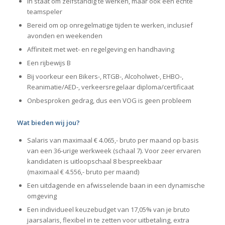
In staat om zelfstandig te werken, maar ook een echte
teamspeler
Bereid om op onregelmatige tijden te werken, inclusief
avonden en weekenden
Affiniteit met wet- en regelgeving en handhaving
Een rijbewijs B
Bij voorkeur een Bikers-, RTGB-, Alcoholwet-, EHBO-,
Reanimatie/AED-, verkeersregelaar diploma/certificaat
Onbesproken gedrag, dus een VOG is geen probleem
Wat bieden wij jou?
Salaris van maximaal € 4.065,- bruto per maand op basis
van een 36-urige werkweek (schaal 7). Voor zeer ervaren
kandidaten is uitloopschaal 8 bespreekbaar
(maximaal € 4.556,- bruto per maand)
Een uitdagende en afwisselende baan in een dynamische
omgeving
Een individueel keuzebudget van 17,05% van je bruto
jaarsalaris, flexibel in te zetten voor uitbetaling, extra