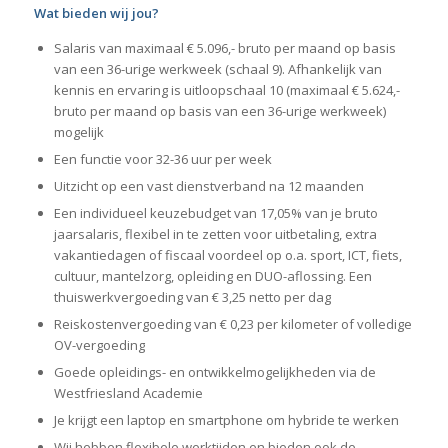
Wat bieden wij jou?
Salaris van maximaal € 5.096,- bruto per maand op basis
van een 36-urige werkweek (schaal 9). Afhankelijk van
kennis en ervaring is uitloopschaal 10 (maximaal € 5.624,-
bruto per maand op basis van een 36-urige werkweek)
mogelijk
Een functie voor 32-36 uur per week
Uitzicht op een vast dienstverband na 12 maanden
Een individueel keuzebudget van 17,05% van je bruto
jaarsalaris, flexibel in te zetten voor uitbetaling, extra
vakantiedagen of fiscaal voordeel op o.a. sport, ICT, fiets,
cultuur, mantelzorg, opleiding en DUO-aflossing. Een
thuiswerkvergoeding van € 3,25 netto per dag
Reiskostenvergoeding van € 0,23 per kilometer of volledige
OV-vergoeding
Goede opleidings- en ontwikkelmogelijkheden via de
Westfriesland Academie
Je krijgt een laptop en smartphone om hybride te werken
Wij hebben flexibele werktijden en bieden ook de