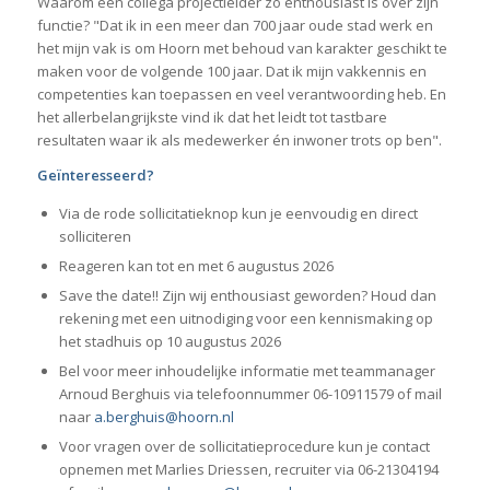
Waarom een collega projectleider zo enthousiast is over zijn
functie? "Dat ik in een meer dan 700 jaar oude stad werk en
het mijn vak is om Hoorn met behoud van karakter geschikt te
maken voor de volgende 100 jaar. Dat ik mijn vakkennis en
competenties kan toepassen en veel verantwoording heb. En
het allerbelangrijkste vind ik dat het leidt tot tastbare
resultaten waar ik als medewerker én inwoner trots op ben".
Geïnteresseerd?
Via de rode sollicitatieknop kun je eenvoudig en direct
solliciteren
Reageren kan tot en met 6 augustus 2026
Save the date!! Zijn wij enthousiast geworden? Houd dan
rekening met een uitnodiging voor een kennismaking op
het stadhuis op 10 augustus 2026
Bel voor meer inhoudelijke informatie met teammanager
Arnoud Berghuis via telefoonnummer 06-10911579 of mail
naar
a.berghuis@hoorn.nl
Voor vragen over de sollicitatieprocedure kun je contact
opnemen met Marlies Driessen, recruiter via 06-21304194