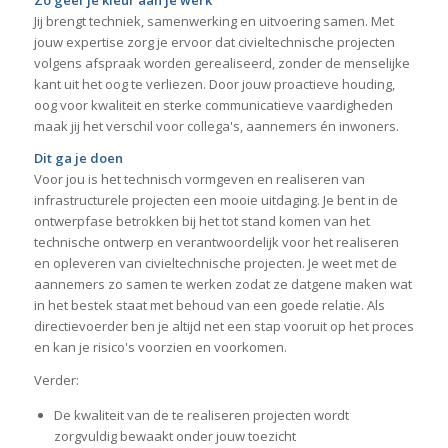
Zo geef je kleur aan je werk
Jij brengt techniek, samenwerking en uitvoering samen. Met
jouw expertise zorg je ervoor dat civieltechnische projecten
volgens afspraak worden gerealiseerd, zonder de menselijke
kant uit het oog te verliezen. Door jouw proactieve houding,
oog voor kwaliteit en sterke communicatieve vaardigheden
maak jij het verschil voor collega's, aannemers én inwoners.
Dit ga je doen
Voor jou is het technisch vormgeven en realiseren van
infrastructurele projecten een mooie uitdaging. Je bent in de
ontwerpfase betrokken bij het tot stand komen van het
technische ontwerp en verantwoordelijk voor het realiseren
en opleveren van civieltechnische projecten. Je weet met de
aannemers zo samen te werken zodat ze datgene maken wat
in het bestek staat met behoud van een goede relatie. Als
directievoerder ben je altijd net een stap vooruit op het proces
en kan je risico's voorzien en voorkomen.
Verder:
De kwaliteit van de te realiseren projecten wordt
zorgvuldig bewaakt onder jouw toezicht