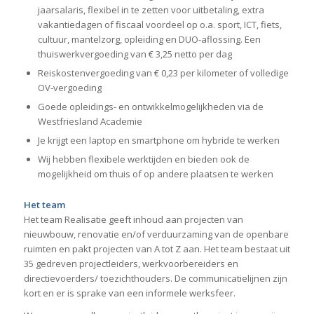
jaarsalaris, flexibel in te zetten voor uitbetaling, extra
vakantiedagen of fiscaal voordeel op o.a. sport, ICT, fiets,
cultuur, mantelzorg, opleiding en DUO-aflossing. Een
thuiswerkvergoeding van € 3,25 netto per dag
Reiskostenvergoeding van € 0,23 per kilometer of volledige
OV-vergoeding
Goede opleidings- en ontwikkelmogelijkheden via de
Westfriesland Academie
Je krijgt een laptop en smartphone om hybride te werken
Wij hebben flexibele werktijden en bieden ook de
mogelijkheid om thuis of op andere plaatsen te werken
Het team
Het team Realisatie geeft inhoud aan projecten van
nieuwbouw, renovatie en/of verduurzaming van de openbare
ruimten en pakt projecten van A tot Z aan. Het team bestaat uit
35 gedreven projectleiders, werkvoorbereiders en
directievoerders/ toezichthouders. De communicatielijnen zijn
kort en er is sprake van een informele werksfeer.