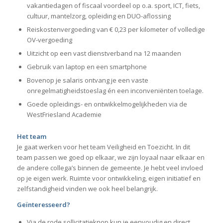
vakantiedagen of fiscaal voordeel op o.a. sport, ICT, fiets,
cultuur, mantelzorg, opleiding en DUO-aflossing
Reiskostenvergoeding van € 0,23 per kilometer of volledige
OV-vergoeding
Uitzicht op een vast dienstverband na 12 maanden
Gebruik van laptop en een smartphone
Bovenop je salaris ontvang je een vaste
onregelmatigheidstoeslag én een inconveniënten toelage.
Goede opleidings- en ontwikkelmogelijkheden via de
WestFriesland Academie
Het team
Je gaat werken voor het team Veiligheid en Toezicht. In dit
team passen we goed op elkaar, we zijn loyaal naar elkaar en
de andere collega’s binnen de gemeente. Je hebt veel invloed
op je eigen werk. Ruimte voor ontwikkeling, eigen initiatief en
zelfstandigheid vinden we ook heel belangrijk.
Geïnteresseerd?
Via de rode sollicitatieknop kun je eenvoudig en direct