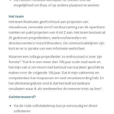
mogelijkheid om thuis of op andere plaatsen te werken
Het team
Het team Realisatie geeft inhoud aan projecten van
nieuwbouw, renovatie en/of verduurzaming van de openbare
ruimten en pakt projecten van A tot Z aan. Het team bestaat uit
35 gedreven projectleiders, werkvoorbereiders en
directievoerders/ toezichthouders. De communicatielijnen zijn
kort en er is sprake van een informele werksfeer.
Waarom een collega projectleider zo enthousiast is over zijn
functie? "Dat ik in een meer dan 700 jaar oude stad werk en
het mijn vak is om Hoorn met behoud van karakter geschikt te
maken voor de volgende 100 jaar. Dat ik mijn vakkennis en
competenties kan toepassen en veel verantwoording heb. En
het allerbelangrijkste vind ik dat het leidt tot tastbare
resultaten waar ik als medewerker én inwoner trots op ben".
Geïnteresseerd?
Via de rode sollicitatieknop kun je eenvoudig en direct
solliciteren