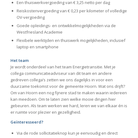
Een thuiswerkvergoeding van € 3,25 netto per dag
Reiskostenvergoeding van € 0,23 per kilometer of volledige
OV-vergoeding
Goede opleidings- en ontwikkelmogelijkheden via de
Westfriesland Academie
Flexibele werktijden en thuiswerk mogelijkheden, inclusief
laptop en smartphone
Het team
Je wordt onderdeel van het team Energietransitie. Met je
collega communicatieadviseur van dit team en andere
gedreven collega’s zetten we ons dagelijks in voor een
duurzame toekomst voor de gemeente Hoorn. Wat ons drijft?
Om van Hoorn een nog fijnere stad te maken waarin iedereen
kan meedoen. Om te laten zien welke mooie dingen hier
gebeuren. Als team werken we hard, leren we van elkaar én is
er ruimte voor plezier en gezelligheid.
Geïnteresseerd?
Via de rode sollicitatieknop kun je eenvoudig en direct