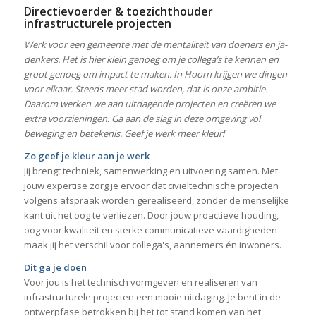
Directievoerder & toezichthouder
infrastructurele projecten
Werk voor een gemeente met de mentaliteit van doeners en ja-
denkers. Het is hier klein genoeg om je collega’s te kennen en
groot genoeg om impact te maken. In Hoorn krijgen we dingen
voor elkaar. Steeds meer stad worden, dat is onze ambitie.
Daarom werken we aan uitdagende projecten en creëren we
extra voorzieningen. Ga aan de slag in deze omgeving vol
beweging en betekenis. Geef je werk meer kleur!
Zo geef je kleur aan je werk
Jij brengt techniek, samenwerking en uitvoering samen. Met
jouw expertise zorg je ervoor dat civieltechnische projecten
volgens afspraak worden gerealiseerd, zonder de menselijke
kant uit het oog te verliezen. Door jouw proactieve houding,
oog voor kwaliteit en sterke communicatieve vaardigheden
maak jij het verschil voor collega's, aannemers én inwoners.
Dit ga je doen
Voor jou is het technisch vormgeven en realiseren van
infrastructurele projecten een mooie uitdaging. Je bent in de
ontwerpfase betrokken bij het tot stand komen van het