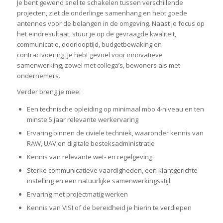
Je bent gewend snel te schakelen tussen verschillende
projecten, ziet de onderlinge samenhang en hebt goede
antennes voor de belangen in de omgeving. Naast je focus op
het eindresultaat, stuur je op de gevraagde kwaliteit,
communicatie, doorlooptijd, budgetbewaking en
contractvoering. Je hebt gevoel voor innovatieve
samenwerking, zowel met collega’s, bewoners als met
ondernemers.
Verder breng je mee:
Een technische opleiding op minimaal mbo 4-niveau en ten
minste 5 jaar relevante werkervaring
Ervaring binnen de civiele techniek, waaronder kennis van
RAW, UAV en digitale besteksadministratie
Kennis van relevante wet- en regelgeving
Sterke communicatieve vaardigheden, een klantgerichte
instelling en een natuurlijke samenwerkingsstijl
Ervaring met projectmatig werken
Kennis van VISI of de bereidheid je hierin te verdiepen