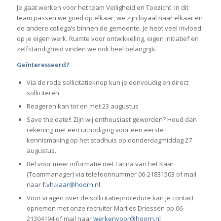
Je gaat werken voor het team Veiligheid en Toezicht. In dit
team passen we goed op elkaar, we zijn loyaal naar elkaar en
de andere collega’s binnen de gemeente. Je hebt veel invloed
op je eigen werk. Ruimte voor ontwikkeling, eigen initiatief en
zelfstandigheid vinden we ook heel belangrijk.
Geïnteresseerd?
Via de rode sollicitatieknop kun je eenvoudig en direct
solliciteren
Reageren kan tot en met 23 augustus
Save the date!! Zijn wij enthousiast geworden? Houd dan
rekening met een uitnodiging voor een eerste
kennismaking op het stadhuis op donderdagmiddag 27
augustus.
Bel voor meer informatie met Fatina van het Kaar
(Teammanager) via telefoonnummer 06-21831503 of mail
naar
f.vh.kaar@hoorn.nl
Voor vragen over de sollicitatieprocedure kan je contact
opnemen met onze recruiter Marlies Driessen op 06-
21304194 of mail naar
werkenvoor@hoorn.nl