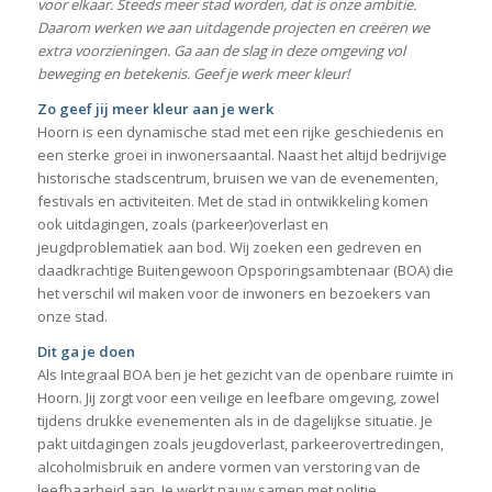
voor elkaar. Steeds meer stad worden, dat is onze ambitie.
Daarom werken we aan uitdagende projecten en creëren we
extra voorzieningen. Ga aan de slag in deze omgeving vol
beweging en betekenis. Geef je werk meer kleur!
Zo geef jij meer kleur aan je werk
Hoorn is een dynamische stad met een rijke geschiedenis en
een sterke groei in inwonersaantal. Naast het altijd bedrijvige
historische stadscentrum, bruisen we van de evenementen,
festivals en activiteiten. Met de stad in ontwikkeling komen
ook uitdagingen, zoals (parkeer)overlast en
jeugdproblematiek aan bod. Wij zoeken een gedreven en
daadkrachtige Buitengewoon Opsporingsambtenaar (BOA) die
het verschil wil maken voor de inwoners en bezoekers van
onze stad.
Dit ga je doen
Als Integraal BOA ben je het gezicht van de openbare ruimte in
Hoorn. Jij zorgt voor een veilige en leefbare omgeving, zowel
tijdens drukke evenementen als in de dagelijkse situatie. Je
pakt uitdagingen zoals jeugdoverlast, parkeerovertredingen,
alcoholmisbruik en andere vormen van verstoring van de
leefbaarheid aan. Je werkt nauw samen met politie,