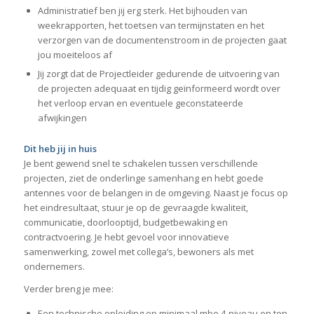
Administratief ben jij erg sterk. Het bijhouden van
weekrapporten, het toetsen van termijnstaten en het
verzorgen van de documentenstroom in de projecten gaat
jou moeiteloos af
Jij zorgt dat de Projectleider gedurende de uitvoering van
de projecten adequaat en tijdig geïnformeerd wordt over
het verloop ervan en eventuele geconstateerde
afwijkingen
Dit heb jij in huis
Je bent gewend snel te schakelen tussen verschillende
projecten, ziet de onderlinge samenhang en hebt goede
antennes voor de belangen in de omgeving. Naast je focus op
het eindresultaat, stuur je op de gevraagde kwaliteit,
communicatie, doorlooptijd, budgetbewaking en
contractvoering. Je hebt gevoel voor innovatieve
samenwerking, zowel met collega’s, bewoners als met
ondernemers.
Verder breng je mee:
Een technische opleiding op minimaal mbo 4-niveau en ten