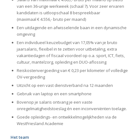
van een 36-urige werkweek (schaal 7). Voor zeer ervaren
kandidaten is uitloopschaal 8 bespreekbaar
(maximaal € 4.556,- bruto per maand)
Een uitdagende en afwisselende baan in een dynamische
omgeving
Een individueel keuzebudget van 17,05% van je bruto
jaarsalaris, flexibel in te zetten voor uitbetaling, extra
vakantiedagen of fiscaal voordeel op o.a. sport, ICT, fiets,
cultuur, mantelzorg, opleiding en DUO-aflossing
Reiskostenvergoeding van € 0,23 per kilometer of volledige
OV-vergoeding
Uitzicht op een vast dienstverband na 12 maanden
Gebruik van laptop en een smartphone
Bovenop je salaris ontvang je een vaste
onregelmatigheidstoeslag én een inconveniënten toelage.
Goede opleidings- en ontwikkelmogelijkheden via de
WestFriesland Academie
Het team