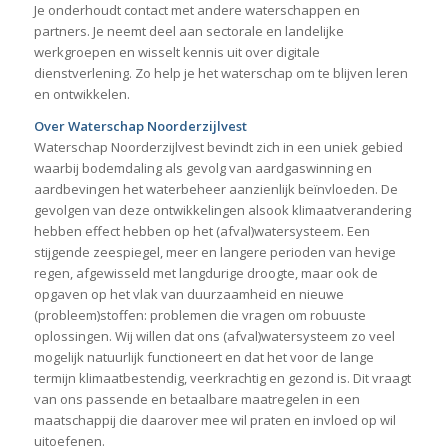
Je onderhoudt contact met andere waterschappen en
partners. Je neemt deel aan sectorale en landelijke
werkgroepen en wisselt kennis uit over digitale
dienstverlening. Zo help je het waterschap om te blijven leren
en ontwikkelen.
Over Waterschap Noorderzijlvest
Waterschap Noorderzijlvest bevindt zich in een uniek gebied
waarbij bodemdaling als gevolg van aardgaswinning en
aardbevingen het waterbeheer aanzienlijk beïnvloeden. De
gevolgen van deze ontwikkelingen alsook klimaatverandering
hebben effect hebben op het (afval)watersysteem. Een
stijgende zeespiegel, meer en langere perioden van hevige
regen, afgewisseld met langdurige droogte, maar ook de
opgaven op het vlak van duurzaamheid en nieuwe
(probleem)stoffen: problemen die vragen om robuuste
oplossingen. Wij willen dat ons (afval)watersysteem zo veel
mogelijk natuurlijk functioneert en dat het voor de lange
termijn klimaatbestendig, veerkrachtig en gezond is. Dit vraagt
van ons passende en betaalbare maatregelen in een
maatschappij die daarover mee wil praten en invloed op wil
uitoefenen.