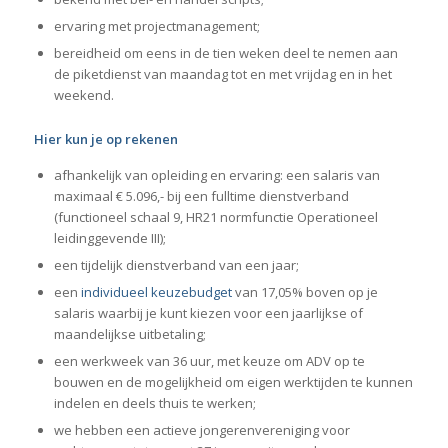
ervaring met projectmanagement;
bereidheid om eens in de tien weken deel te nemen aan
de piketdienst van maandag tot en met vrijdag en in het
weekend.
Hier kun je op rekenen
afhankelijk van opleiding en ervaring: een salaris van
maximaal € 5.096,- bij een fulltime dienstverband
(functioneel schaal 9, HR21 normfunctie Operationeel
leidinggevende III);
een tijdelijk dienstverband van een jaar;
een
individueel keuzebudget
van 17,05% boven op je
salaris waarbij je kunt kiezen voor een jaarlijkse of
maandelijkse uitbetaling;
een werkweek van 36 uur, met keuze om ADV op te
bouwen en de mogelijkheid om eigen werktijden te kunnen
indelen en deels thuis te werken;
we hebben een actieve jongerenvereniging voor