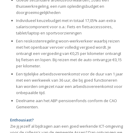
thuiswerkregeling, een ruim opleidingsbudget en
doorgroeimogelijkheden
Individueel keuzebudget met in totaal 17,05% aan extra
salariscomponent voor o.a.: Fiets en fietsaccessoires,
tablet/laptop en sportvoorzieningen
Een reiskostenregeling woon-werkverkeer waarbij reizen
met het openbaar vervoer volledig vergoed wordt. Je
ontvangt een vergoeding van €0,25 per kilometer ontvangt
bij fietsen en lopen. Bij reizen met de auto ontvang je €0,15
per kilometer.
Een tijdelijke arbeidsovereenkomst voor de duur van 1 jaar
met een werkweek van 36 uur, die bij goed functioneren
kan worden omgezet naar een arbeidsovereenkomst voor
onbepaalde tijd.
Deelname aan het ABP-pensioenfonds conform de CAO
Gemeenten.
Enthousiast?
Zie jij jezelf al bijdragen aan een goed werkende ICT-omgeving
voor de collega's van de gemeente Assen? Dan ontvangen we