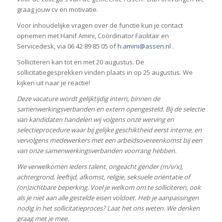
graag jouw cv en motivatie.
Voor inhoudelijke vragen over de functie kun je contact
opnemen met Hanif Amini, Coördinator Facilitair en
Servicedesk, via 06 42 89 85 05 of
h.amini@assen.nl
.
Solliciteren kan tot en met 20 augustus. De
sollicitatiegesprekken vinden plaats in op 25 augustus. We
kijken uit naar je reactie!
Deze vacature wordt gelijktijdig intern, binnen de
samenwerkingsverbanden en extern opengesteld. Bij de selectie
van kandidaten handelen wij volgens onze werving en
selectieprocedure waar bij gelijke geschiktheid eerst interne, en
vervolgens medewerkers met een arbeidsovereenkomst bij een
van onze samenwerkingsverbanden voorrang hebben.
We verwelkomen ieders talent, ongeacht gender (m/v/x),
achtergrond, leeftijd, afkomst, religie, seksuele oriëntatie of
(on)zichtbare beperking. Voel je welkom om te solliciteren, ook
als je niet aan alle gestelde eisen voldoet. Heb je aanpassingen
nodig in het sollicitatieproces? Laat het ons weten. We denken
graag met je mee.