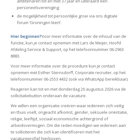
ambtenaren tot en met 37 jaar en uiteraard een
personeelsvereniging;
de mogelijkheid tot persoonlijke groei via ons digitale
forum ‘Groningen leert’.
Hier beginnen?
Voor meer informatie over de inhoud van de
functie, kun je contact opnemen met Lars de Meijer, Hoofd
Afdeling Service & Support, op het telefoonnummer 06-2963
8883.
Voor meer informatie over de procedure kun je contact
opnemen met Esther Sternsdorff, Corporate recruiter, op het
telefoonnummer 06-2553 4432 (ook via WhatsApp bereikbaar).
Reageren kan tot en met donderdag 20 augustus 2026 via de
sollicitatiebutton onderaan de vacature.
We willen een organisatie creëren waar iedereen zich veilig
en thuis voelt, ongeacht afkomst, gender, seksuele oriëntatie,
religie, leeftijd, sociaal economische achtergrond of
arbeidsvermogen. Om die reden moedigen we iedereen aan
te solliciteren die zich kan identificeren met het
vacatureprofiel hierboven.