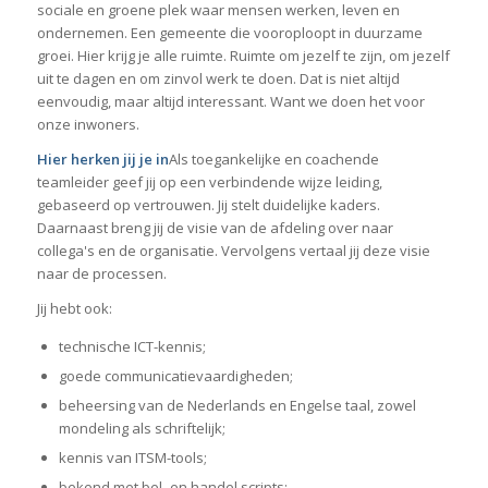
sociale en groene plek waar mensen werken, leven en
ondernemen. Een gemeente die vooroploopt in duurzame
groei. Hier krijg je alle ruimte. Ruimte om jezelf te zijn, om jezelf
uit te dagen en om zinvol werk te doen. Dat is niet altijd
eenvoudig, maar altijd interessant. Want we doen het voor
onze inwoners.
Hier herken jij je in
Als toegankelijke en coachende
teamleider geef jij op een verbindende wijze leiding,
gebaseerd op vertrouwen. Jij stelt duidelijke kaders.
Daarnaast breng jij de visie van de afdeling over naar
collega's en de organisatie. Vervolgens vertaal jij deze visie
naar de processen.
Jij hebt ook:
technische ICT-kennis;
goede communicatievaardigheden;
beheersing van de Nederlands en Engelse taal, zowel
mondeling als schriftelijk;
kennis van ITSM-tools;
bekend met bel- en handel scripts;