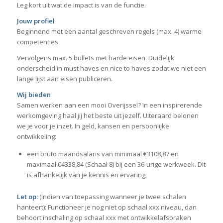
Leg kort uit wat de impact is van de functie.
Jouw profiel
Beginnend met een aantal geschreven regels (max. 4) warme
competenties
Vervolgens max. 5 bullets met harde eisen. Duidelijk
onderscheid in must haves en nice to haves zodat we niet een
lange lijst aan eisen publiceren.
Wij bieden
Samen werken aan een mooi Overijssel? In een inspirerende
werkomgeving haal jij het beste uit jezelf. Uiteraard belonen
we je voor je inzet. In geld, kansen en persoonlijke
ontwikkeling:
een bruto maandsalaris van minimaal €3108,87 en
maximaal €4338,84 (Schaal 8) bij een 36-urige werkweek. Dit
is afhankelijk van je kennis en ervaring;
Let op:
(Indien van toepassing wanneer je twee schalen
hanteert): Functioneer je nog niet op schaal xxx niveau, dan
behoort inschaling op schaal xxx met ontwikkelafspraken