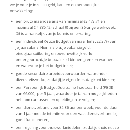
we je voor je inzet. In geld, kansen en persoonlijke
ontwikkeling:
een bruto maandsalaris van minimaal €3.473,71 en
maximaal € 4.886,42 (schaal 9) bij een 36-urige werkweek.
Dit is afhankelijk van je kennis en ervaring;
een Individueel Keuze Budget van maar liefst 22,37% van
je jaarsalaris. Hierin is o.a. je vakantiegeld,
eindejaarsuitkering en bovenwettelijk verlof
ondergebracht. Je bepaalt zelf binnen grenzen wanneer
en waarvoor je het budget inzet;
goede secundaire arbeidsvoorwaarden waaronder
diversiteitsverlof, zodat jij je eigen feestdag kunt kiezen;
een Persoonlijk Budget Duurzame Inzetbaarheid (PBDI)
van €6.000,- per 5 jaar, waardoor je tal van mogelijkheden
hebt om cursussen en opleidingen te volgen;
een dienstverband voor 32-36 uur per week, voor de duur
van 1 jaar met de intentie voor een vast dienstverband bij
goed functioneren;
een regeling voor thuiswerkmiddelen, zodat je thuis net zo