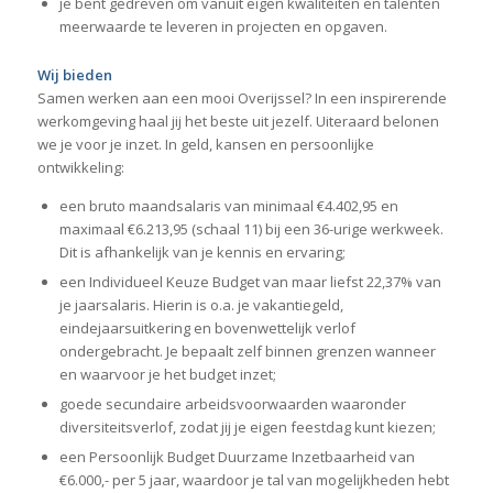
je bent gedreven om vanuit eigen kwaliteiten en talenten
meerwaarde te leveren in projecten en opgaven.
Wij bieden
Samen werken aan een mooi Overijssel? In een inspirerende
werkomgeving haal jij het beste uit jezelf. Uiteraard belonen
we je voor je inzet. In geld, kansen en persoonlijke
ontwikkeling:
een bruto maandsalaris van minimaal €4.402,95 en
maximaal €6.213,95 (schaal 11) bij een 36-urige werkweek.
Dit is afhankelijk van je kennis en ervaring;
een Individueel Keuze Budget van maar liefst 22,37% van
je jaarsalaris. Hierin is o.a. je vakantiegeld,
eindejaarsuitkering en bovenwettelijk verlof
ondergebracht. Je bepaalt zelf binnen grenzen wanneer
en waarvoor je het budget inzet;
goede secundaire arbeidsvoorwaarden waaronder
diversiteitsverlof, zodat jij je eigen feestdag kunt kiezen;
een Persoonlijk Budget Duurzame Inzetbaarheid van
€6.000,- per 5 jaar, waardoor je tal van mogelijkheden hebt