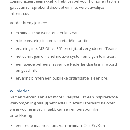
communiceert gemakkelijk, hebt gevoel voor humor en tact en
gaat vanzelfsprekend discreet om met vertrouwelijke
informatie.
Verder breng je mee:
minimaal mbo werk- en denkniveau;
ruime ervaring in een secretariële functie;
ervaring met MS Office 365 en digitaal vergaderen (Teams);
het vermogen om snel nieuwe systemen eigen te maken;
een goede beheersing van de Nederlandse taal in woord
en geschrift;
ervaring binnen een publieke organisatie is een pré.
Wij bieden
Samen werken aan een mooi Overijssel? In een inspirerende
werkomgeving haal jij het beste uit jezelf. Uiteraard belonen
we je voor je inzet. In geld, kansen en persoonlijke
ontwikkeling:
een bruto maandsalaris van minimaal €2.596,78 en