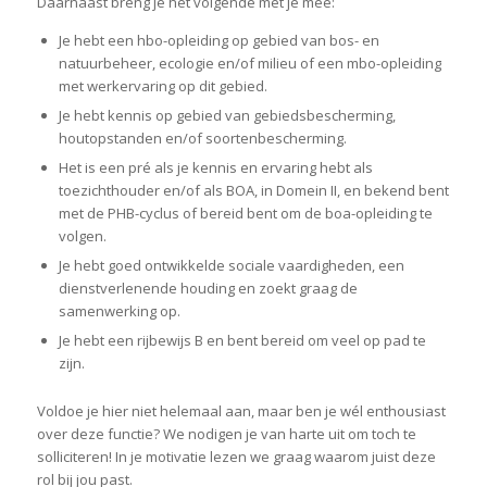
Daarnaast breng je het volgende met je mee:
Je hebt een hbo-opleiding op gebied van bos- en
natuurbeheer, ecologie en/of milieu of een mbo-opleiding
met werkervaring op dit gebied.
Je hebt kennis op gebied van gebiedsbescherming,
houtopstanden en/of soortenbescherming.
Het is een pré als je kennis en ervaring hebt als
toezichthouder en/of als BOA, in Domein II, en bekend bent
met de PHB-cyclus of bereid bent om de boa-opleiding te
volgen.
Je hebt goed ontwikkelde sociale vaardigheden, een
dienstverlenende houding en zoekt graag de
samenwerking op.
Je hebt een rijbewijs B en bent bereid om veel op pad te
zijn.
Voldoe je hier niet helemaal aan, maar ben je wél enthousiast
over deze functie? We nodigen je van harte uit om toch te
solliciteren! In je motivatie lezen we graag waarom juist deze
rol bij jou past.