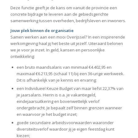
Deze functie geeft je de kans om vanuit de provincie een
concrete bijdrage te leveren aan de gebiedsgerichte
samenwerking tussen overheden, bedrijfsleven en inwoners.
Jouw plek binnen de organisatie
Samen werken aan een mooi Overijssel? In een inspirerende
werkomgeving haal jij het beste uit jezelf. Uiteraard belonen
we je voor je inzet. In geld, kansen en persoonlijke
ontwikkeling:
een bruto maandsalaris van minimaal €4.402,95 en
maximaal €6.213,95 (schaal 11) bij een 36-urige werkweek.
Dit is afhankelijk van je kennis en ervaring;
een Individueel Keuze Budget van maar liefst 22,37% van
je jaarsalaris. Hierin is o.a. je vakantiegeld,
eindejaarsuitkering en bovenwettelijk verlof
ondergebracht. Je bepaalt zelf binnen grenzen wanneer
en waarvoor je het budget inzet;
goede secundaire arbeidsvoorwaarden waaronder
diversiteitsverlof waardoor jij je eigen feestdag kunt
kiezen;