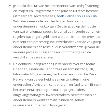
Je maakt deel uit van het secretariaat van Bedrijfsvoering
en Project en Programma management. Dit team bestaat
uit meerdere secretaresses,
zoals Céline Eshuis
en
Julia
Witz
, die samen alle teamleiders en hun teams
ondersteunen en ontzorgen. Ze zijn goed op de hoogte
van wat er allemaal speelt, leiden alles in goede banen en
regelen wat er geregeld moet worden. Binnen de provincie
is recent een procesregisseur/verbinder voor de vakgroep
ondersteuners aangesteld. Zij is verantwoordelijk voor de
verdere professionalisering en uniformering van de
verschillende secretariaten.
De eenheid Bedrijfsvoering is verdeeld over zes teams:
Financiën, Financiële Rapportage en Administratie, HR,
Informatie & Digitaliseren, Faciliteiten en Juridische Zaken.
Het werk van de eenheid is samen te vatten in drie
onderdelen: Adviseren, control(eren) en faciliteren. Binnen
het team PPM zijn programma- en projectleiders,
omgevingsmanagers, kwartiermakers, secretarissen en
ondersteuners werkzaam die binnen de gehele
organisatie kunnen worden ingezet.