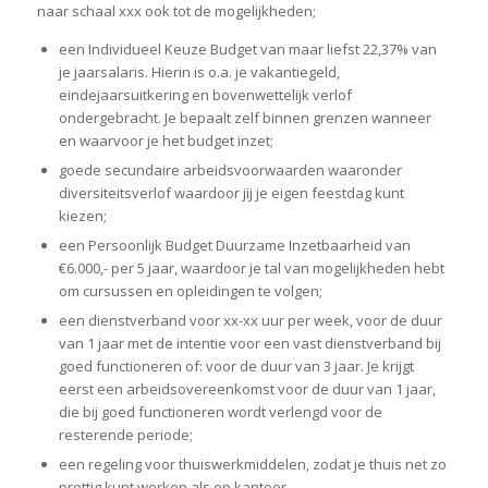
naar schaal xxx ook tot de mogelijkheden;
een Individueel Keuze Budget van maar liefst 22,37% van
je jaarsalaris. Hierin is o.a. je vakantiegeld,
eindejaarsuitkering en bovenwettelijk verlof
ondergebracht. Je bepaalt zelf binnen grenzen wanneer
en waarvoor je het budget inzet;
goede secundaire arbeidsvoorwaarden waaronder
diversiteitsverlof waardoor jij je eigen feestdag kunt
kiezen;
een Persoonlijk Budget Duurzame Inzetbaarheid van
€6.000,- per 5 jaar, waardoor je tal van mogelijkheden hebt
om cursussen en opleidingen te volgen;
een dienstverband voor xx-xx uur per week, voor de duur
van 1 jaar met de intentie voor een vast dienstverband bij
goed functioneren of: voor de duur van 3 jaar. Je krijgt
eerst een arbeidsovereenkomst voor de duur van 1 jaar,
die bij goed functioneren wordt verlengd voor de
resterende periode;
een regeling voor thuiswerkmiddelen, zodat je thuis net zo
prettig kunt werken als op kantoor.