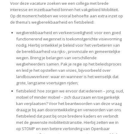
Voor deze vacature zoeken we een collega met brede
interesse en inzetbaarheid binnen het vakgebied Mobiliteit.
Op dit moment hebben we vooral behoefte aan extra inzet op
de thema's wegbereikbaarheid en fietsbeleid:
wegbereikbaarheid en verkeersveiligheid: voor een goed
functionerend wegennet is toekomstgerichte visievorming
nodig. Hierbij ontwikkel je beleid voor het verbeteren van
de bereikbaarheid via rijks-, provinciale en gemeentelijke
wegen. Breng je belangen van verschillende
wegbeheerders samen. Pak je regie op het beleidsproces
en leid je het opstellen van visies, bijvoorbeeld over
landbouwverkeer: waar en wanneer is het wenselijk dat
grote, langzame voertuigen rijden;
fietsbeleid: hoe zorgen we ervoor dat iedereen – jong, oud,
mobiel of minder mobiel – zich duurzaam en toegankelijk
kan verplaatsen? Voor het beantwoorden van deze vraag
draag je bij aan doorontwikkeling en verwoorden van ons
fietsbeleid dat past bij onze bredere kaders en verbindt
met de gewenste mobiliteitstransitie. Hierbij zetten we in
op STOMP en een betere verbinding van Openbaar