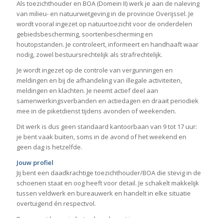
Als toezichthouder en BOA (Domein II) werk je aan de naleving
van milieu- en natuurwetgeving in de provincie Overijssel. Je
wordt vooral ingezet op natuurtoezicht voor de onderdelen
gebiedsbescherming, soortenbescherming en
houtopstanden. Je controleert, informeert en handhaaft waar
nodig, zowel bestuursrechtelijk als strafrechtelijk.
Je wordt ingezet op de controle van vergunningen en
meldingen en bij de afhandeling van illegale activiteiten,
meldingen en klachten. Je neemt actief deel aan
samenwerkingsverbanden en actiedagen en draait periodiek
mee in de piketdienst tijdens avonden of weekenden.
Dit werk is dus geen standaard kantoorbaan van 9 tot 17 uur:
je bent vaak buiten, soms in de avond of het weekend en
geen dag is hetzelfde.
Jouw profiel
Jij bent een daadkrachtige toezichthouder/BOA die stevig in de
schoenen staat en oog heeft voor detail. Je schakelt makkelijk
tussen veldwerk en bureauwerk en handelt in elke situatie
overtuigend én respectvol.