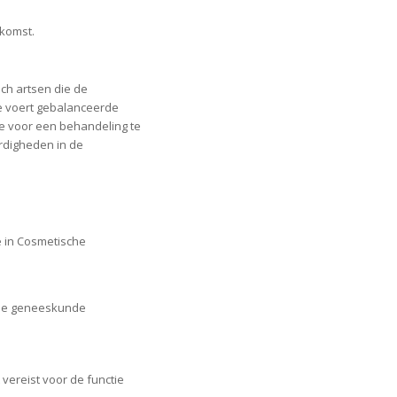
komst.
ch artsen die de
 Je voert gebalanceerde
e voor een behandeling te
digheden in de
e in Cosmetische
che geneeskunde
 vereist voor de functie