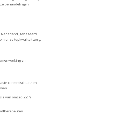
onze behandelingen
t Nederland, gebaseerd
m onze topkwaliteit zorg.
 samenwerking en
iaste cosmetisch artsen
uwen.
sis van omzet (ZZP)
uidtherapeuten