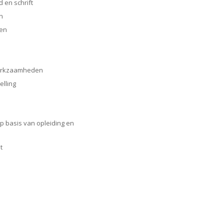
 en schrift
en
ken
 werkzaamheden
elling
p basis van opleiding en
t