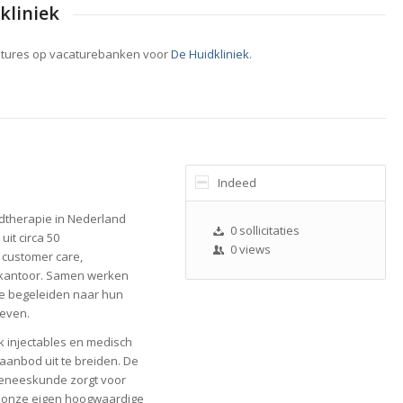
kliniek
atures op vacaturebanken voor
De Huidkliniek
.
Indeed
uidtherapie in Nederland
0 sollicitaties
uit circa 50
0 views
 customer care,
dkantoor. Samen werken
me begeleiden naar hun
geven.
ok injectables en medisch
anbod uit te breiden. De
geneeskunde zorgt voor
j onze eigen hoogwaardige