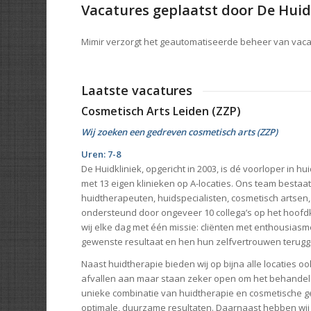
Vacatures geplaatst door De Huid
Mimir verzorgt het geautomatiseerde beheer van vac
Laatste vacatures
Cosmetisch Arts Leiden (ZZP)
Wij zoeken een gedreven cosmetisch arts (ZZP)
Uren: 7-8
De Huidkliniek, opgericht in 2003, is dé voorloper in h
met 13 eigen klinieken op A-locaties. Ons team bestaat 
huidtherapeuten, huidspecialisten, cosmetisch artsen,
ondersteund door ongeveer 10 collega’s op het hoof
wij elke dag met één missie: cliënten met enthousias
gewenste resultaat en hen hun zelfvertrouwen terug
Naast huidtherapie bieden wij op bijna alle locaties o
afvallen aan maar staan zeker open om het behandela
unieke combinatie van huidtherapie en cosmetische 
optimale, duurzame resultaten. Daarnaast hebben wi