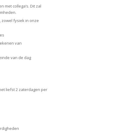
 met collega’s. Dit zal
aamheden.
, zowel fysiek in onze
tes
rekenen van
einde van de dag
t liefst 2 zaterdagen per
ardigheden