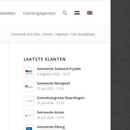
rebanken
Contactgegevens
U bevindt zich hier:
Home
/
Klanten
/
De Huidkliniek
LAATSTE KLANTEN
Gemeente Súdwest-Fryslân
3 augustus 2026 - 15:07
Gemeente Nunspeet
31 juli 2026 - 11:26
Zonnehuisgroep Vlaardingen
29 juli 2026 - 13:32
Gemeente Assen
20 juli 2026 - 12:52
Gemeente Elburg