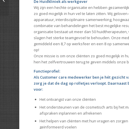
De Huidkliniek als werkgever
Wij zijn een hechte organisatie en hebben gezamenlijk
zo goed mogelijk in hun vel te laten zitten. Wij geloven
apparatuur, interdisciplinaire samenwerking, hoogwa
combinatie van behandelingen het best mogelijke resu
organisatie bestaat uit meer dan 50 huidtherapeuten, w
slagen het sterke teamgevoel te behouden. Onze me
gemiddeld een 8,7 op werksfeer en een 8 op samenwerk
op!
Onze missie is om onze cliënten zo goed mogelijk in hun
hen het zelfvertrouwen terug te geven middels onze 
Functieprofiel:
Als Customer care medewerker ben je hét gezicht v
zorg je dat de dag op rolletjes verloopt. Daarnaast
voor:
Het ontvangst van onze cliënten
Het ondersteunen van de cosmetisch arts bij het m
afspraken inplannen en afrekenen
Het helpen van cliënten met hun vragen en zorgen d
geïnformeerd voelen