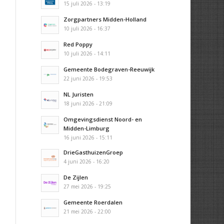
15 juli 2026 - 13:19
Zorgpartners Midden-Holland
10 juli 2026 - 16:37
Red Poppy
10 juli 2026 - 14:11
Gemeente Bodegraven-Reeuwijk
22 juni 2026 - 19:53
NL Juristen
18 juni 2026 - 21:09
Omgevingsdienst Noord- en
Midden-Limburg
16 juni 2026 - 15:11
DrieGasthuizenGroep
4 juni 2026 - 16:20
De Zijlen
27 mei 2026 - 19:25
Gemeente Roerdalen
21 mei 2026 - 22:00