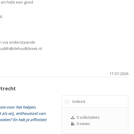
k en hebt een goed
d.
van via onderstaande
Judith@dehuidkliniek.nl
17-07-2026
Utrecht
Indeed
ssie voor het helpen,
als wij, enthousiast van
0 sollicitaties
elen? En heb je affiniteit
0 views