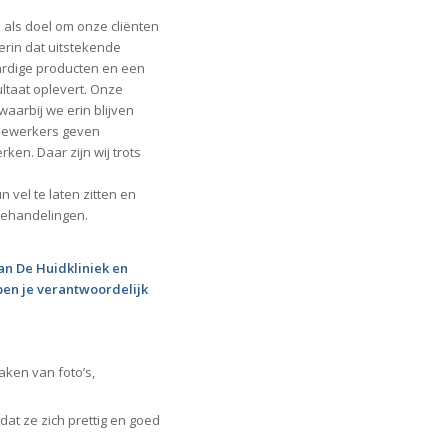
 als doel om onze cliënten
 erin dat uitstekende
ardige producten en een
ltaat oplevert. Onze
aarbij we erin blijven
dewerkers geven
en. Daar zijn wij trots
 vel te laten zitten en
behandelingen.
an De Huidkliniek en
 ben je verantwoordelijk
aken van foto’s,
at ze zich prettig en goed