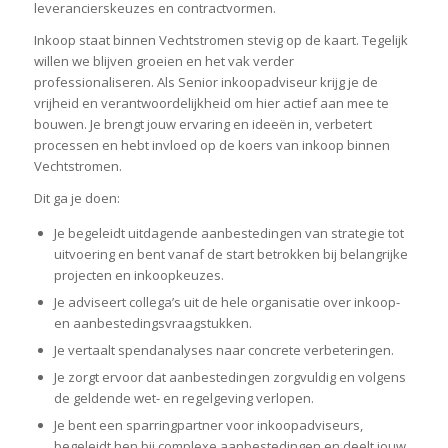
leverancierskeuzes en contractvormen.
Inkoop staat binnen Vechtstromen stevig op de kaart. Tegelijk
willen we blijven groeien en het vak verder
professionaliseren. Als Senior inkoopadviseur krijg je de
vrijheid en verantwoordelijkheid om hier actief aan mee te
bouwen. Je brengt jouw ervaring en ideeën in, verbetert
processen en hebt invloed op de koers van inkoop binnen
Vechtstromen.
Dit ga je doen:
Je begeleidt uitdagende aanbestedingen van strategie tot
uitvoering en bent vanaf de start betrokken bij belangrijke
projecten en inkoopkeuzes.
Je adviseert collega’s uit de hele organisatie over inkoop-
en aanbestedingsvraagstukken.
Je vertaalt spendanalyses naar concrete verbeteringen.
Je zorgt ervoor dat aanbestedingen zorgvuldig en volgens
de geldende wet- en regelgeving verlopen.
Je bent een sparringpartner voor inkoopadviseurs,
begeleidt hen bij complexe aanbestedingen en deelt jouw