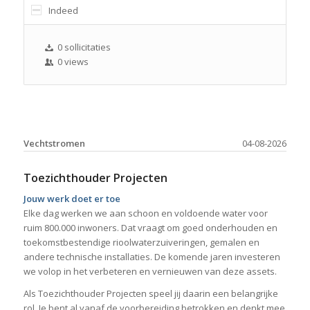
Indeed
0 sollicitaties
0 views
Vechtstromen
04-08-2026
Toezichthouder Projecten
Jouw werk doet er toe
Elke dag werken we aan schoon en voldoende water voor
ruim 800.000 inwoners. Dat vraagt om goed onderhouden en
toekomstbestendige rioolwaterzuiveringen, gemalen en
andere technische installaties. De komende jaren investeren
we volop in het verbeteren en vernieuwen van deze assets.
Als Toezichthouder Projecten speel jij daarin een belangrijke
rol. Je bent al vanaf de voorbereiding betrokken en denkt mee