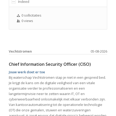
Indeed
0 sollicitaties
0 views
Vechtstromen
05-08-2026
Chief Information Security Officer (CISO)
Jouw werk doet er toe
Bij waterschap Vechtstromen stap je niet in een gespreid bed.
Je krijgt de kans om de digitale veiligheid van een vitale
organisatie verder te professionaliseren en een
langetermijnvisie neer te zetten waarin IT, OT en
cyberweerbaarheid onlosmakelijk met elkaar verbonden zijn.
Van kantoorautomatisering tot de operationele technologie
(OT) die onze gemalen, stuwen en waterzuiveringen
aanstuurt: jij zorgt ervoor dat digitale risico's beheerst worden