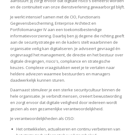
aanstuurt: jij zorgt ervoor dat digitale risico's beheerst worden
en de continuïteit van onze dienstverlening gewaarborgd blijft.
Je werkt intensief samen met de CIO, Functionaris
Gegevensbescherming, Enterprise Architect en
Portfoliomanager IV aan een toekomstbestendige
informatievoorziening. Daarbij ben jij degene die richting geeft
aan de securitystrategie en de kaders stelt waarbinnen de
organisatie veilig kan digitaliseren. Je adviseert gevraagd én
ongevraagd het management, de directie en het bestuur over
digitale dreigingen, risico's, compliance en strategische
keuzes. Complexe vraagstukken weet je te vertalen naar
heldere adviezen waarmee bestuurders en managers
daadwerkelijk kunnen sturen.
Daarnaast stimuleer je een sterke securitycultuur binnen de
hele organisatie. Je verbindt mensen, creëert bewustwording
en zorgt ervoor dat digitale veiligheid door iedereen wordt
gezien als een gezamenlijke verantwoordelijkheid.
Je verantwoordelijkheden als CISO:
Het ontwikkelen, actualiseren en continu verbeteren van