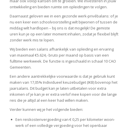
maar ook volop kansen om te groeien. We investeren in jouw
ontwikkeling en bieden ruimte om opleidingen te volgen.
Daarnaast geloven we in een gezonde werk-privébalans: of je
nu een keer een schoolvoorstelling wilt bijwonen of tussen de
middag wilt hardlopen – bij ons is dat mogelijk! De gemiste
uren kun je op een later moment inhalen, zodat je flexibel blijft
zonder werk mis te lopen.
Wij bieden een salaris afhankelijk van opleiding en ervaring
van maximaal €5.624,- bruto per maand op basis van een
fulltime werkweek. De functie is ingeschaald in schaal 10 CAO
Gemeenten.
Een andere aantrekkelijke voorwaarde is dat je gebruik kunt
maken van 17,05% Individueel keuzebudget (IKB) bovenop het
jaarsalaris. Dit budget kan je laten uitbetalen voor extra
inkomen of je kan je er extra verlof mee kopen voor die lange
reis die je altijd al een keer had willen maken.
Verder kunnen wij je het volgende bieden:
Een reiskostenvergoeding van € 0,25 per kilometer woon-
werk of een volledige vergoeding voor het openbaar