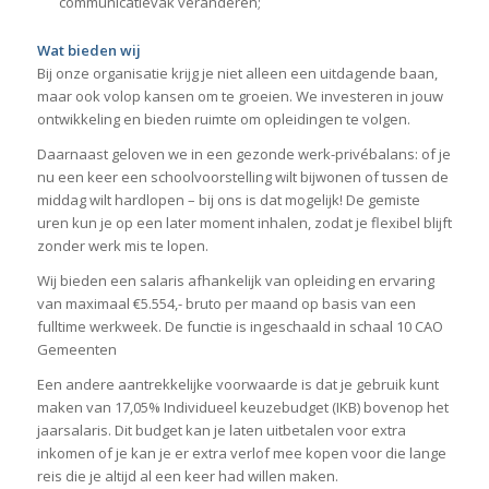
communicatievak veranderen;
Wat bieden wij
Bij onze organisatie krijg je niet alleen een uitdagende baan,
maar ook volop kansen om te groeien. We investeren in jouw
ontwikkeling en bieden ruimte om opleidingen te volgen.
Daarnaast geloven we in een gezonde werk-privébalans: of je
nu een keer een schoolvoorstelling wilt bijwonen of tussen de
middag wilt hardlopen – bij ons is dat mogelijk! De gemiste
uren kun je op een later moment inhalen, zodat je flexibel blijft
zonder werk mis te lopen.
Wij bieden een salaris afhankelijk van opleiding en ervaring
van maximaal €5.554,- bruto per maand op basis van een
fulltime werkweek. De functie is ingeschaald in schaal 10 CAO
Gemeenten
Een andere aantrekkelijke voorwaarde is dat je gebruik kunt
maken van 17,05% Individueel keuzebudget (IKB) bovenop het
jaarsalaris. Dit budget kan je laten uitbetalen voor extra
inkomen of je kan je er extra verlof mee kopen voor die lange
reis die je altijd al een keer had willen maken.