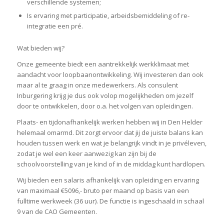
verschillende systemen;
Is ervaring met participatie, arbeidsbemiddeling of re-
integratie een pré.
Wat bieden wij?
Onze gemeente biedt een aantrekkelijk werkklimaat met
aandacht voor loopbaanontwikkeling. Wij investeren dan ook
maar al te graag in onze medewerkers. Als consulent
Inburgering krijg je dus ook volop mogelijkheden om jezelf
door te ontwikkelen, door o.a. het volgen van opleidingen.
Plaats- en tijdonafhankelijk werken hebben wij in Den Helder
helemaal omarmd. Dit zorgt ervoor dat jij de juiste balans kan
houden tussen werk en wat je belangrijk vindt in je privéleven,
zodat je wel een keer aanwezig kan zijn bij de
schoolvoorstelling van je kind of in de middag kunt hardlopen.
Wij bieden een salaris afhankelijk van opleiding en ervaring
van maximaal €5096,- bruto per maand op basis van een
fulltime werkweek (36 uur). De functie is ingeschaald in schaal
9 van de CAO Gemeenten.