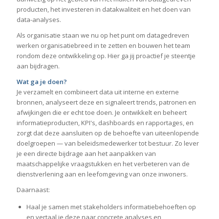
producten, het investeren in datakwaliteit en het doen van
data-analyses.
Als organisatie staan we nu op het punt om datagedreven
werken organisatiebreed in te zetten en bouwen het team
rondom deze ontwikkeling op. Hier ga jij proactief je steentje
aan bijdragen.
Wat ga je doen?
Je verzamelt en combineert data uit interne en externe
bronnen, analyseert deze en signaleert trends, patronen en
afwijkingen die er echt toe doen. Je ontwikkelt en beheert
informatieproducten, KPI's, dashboards en rapportages, en
zorgt dat deze aansluiten op de behoefte van uiteenlopende
doelgroepen — van beleidsmedewerker tot bestuur. Zo lever
je een directe bijdrage aan het aanpakken van
maatschappelijke vraagstukken en het verbeteren van de
dienstverlening aan en leefomgeving van onze inwoners.
Daarnaast:
Haal je samen met stakeholders informatiebehoeften op
en vertaal je deze naar concrete analyses en