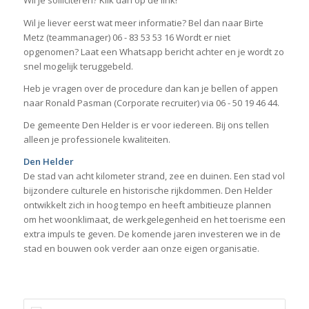
Wil je solliciteren? Klik dan op de link!
Wil je liever eerst wat meer informatie? Bel dan naar Birte
Metz (teammanager) 06 - 83 53 53 16 Wordt er niet
opgenomen? Laat een Whatsapp bericht achter en je wordt zo
snel mogelijk teruggebeld.
Heb je vragen over de procedure dan kan je bellen of appen
naar Ronald Pasman (Corporate recruiter) via 06 - 50 19 46 44.
De gemeente Den Helder is er voor iedereen. Bij ons tellen
alleen je professionele kwaliteiten.
Den Helder
De stad van acht kilometer strand, zee en duinen. Een stad vol
bijzondere culturele en historische rijkdommen. Den Helder
ontwikkelt zich in hoog tempo en heeft ambitieuze plannen
om het woonklimaat, de werkgelegenheid en het toerisme een
extra impuls te geven. De komende jaren investeren we in de
stad en bouwen ook verder aan onze eigen organisatie.