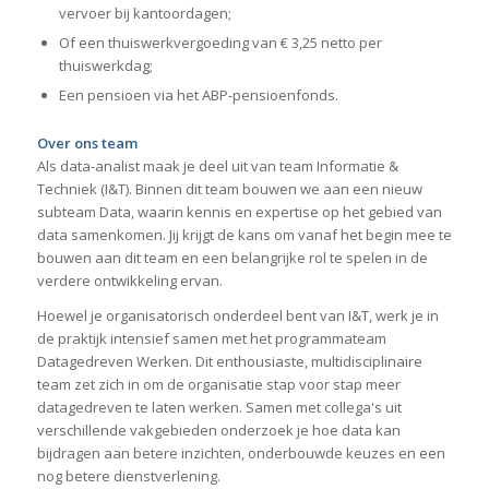
vervoer bij kantoordagen;
Of een thuiswerkvergoeding van € 3,25 netto per
thuiswerkdag;
Een pensioen via het ABP-pensioenfonds.
Over ons team
Als data-analist maak je deel uit van team Informatie &
Techniek (I&T). Binnen dit team bouwen we aan een nieuw
subteam Data, waarin kennis en expertise op het gebied van
data samenkomen. Jij krijgt de kans om vanaf het begin mee te
bouwen aan dit team en een belangrijke rol te spelen in de
verdere ontwikkeling ervan.
Hoewel je organisatorisch onderdeel bent van I&T, werk je in
de praktijk intensief samen met het programmateam
Datagedreven Werken. Dit enthousiaste, multidisciplinaire
team zet zich in om de organisatie stap voor stap meer
datagedreven te laten werken. Samen met collega's uit
verschillende vakgebieden onderzoek je hoe data kan
bijdragen aan betere inzichten, onderbouwde keuzes en een
nog betere dienstverlening.