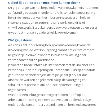
Geloof jij dat iedereen mee moet kunnen doen?
Krijg jij energie van het begeleiden van nieuwkomers naar een
zelfstandig bestaan in Nederland? Als consulent inburgering
ben jij de regisseur van het inburgeringstraject én help je
inwoners stappen te zetten richting werk, opleiding of
vrijwilligerswerk. Jij ziet kansen, bouwt vertrouwen op en zorgt
ervoor dat mensen daadwerkelijk vooruitkomen.
Wat ga je doen?
Als consulent inburgering ben jij verantwoordelijk voor de
uitvoering van de Wet Inburgering. Vanaf het eerste contact
begeleidt je nieuwe inwoners in hun ontwikkeling naar
zelfredzaamheid en participatie.
Je voert de Brede Intake uit, stelt samen met de inwoner een
Persoonlijk Plan Inburgering en Participatie (PIP) op en houdt
gedurende het hele traject de regie. Je zorgt ervoor dat
afspraken worden nagekomen, volgt de voortgang en
schakelt met partners om de juiste ondersteuning te
organiseren.
Wanneer een inburgeraar mogelijkheden heeft op de
arbeidsmarkt, pak jij ook een actieve bemiddelende rol. Je
onderzoekt kansen, legt verbindingen en begeleidt inwoners