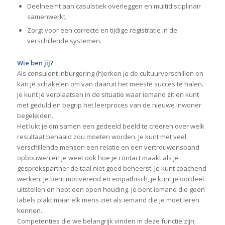
Deelneemt aan casuïstiek overleggen en multidisciplinair
samenwerkt;
Zorgt voor een correcte en tijdige registratie in de
verschillende systemen.
Wie ben jij?
Als consulent inburgering (h)erken je de cultuurverschillen en
kan je schakelen om van daaruit het meeste succes te halen.
Je kunt je verplaatsen in de situatie waar iemand zit en kunt
met geduld en begrip het leerproces van de nieuwe inwoner
begeleiden.
Het lukt je om samen een gedeeld beeld te creëren over welk
resultaat behaald zou moeten worden. Je kunt met veel
verschillende mensen een relatie en een vertrouwensband
opbouwen en je weet ook hoe je contact maakt als je
gesprekspartner de taal niet goed beheerst. Je kunt coachend
werken: je bent motiverend en empathisch, je kunt je oordeel
uitstellen en hebt een open houding. Je bent iemand die geen
labels plakt maar elk mens ziet als iemand die je moet leren
kennen.
Competenties die we belangrijk vinden in deze functie zijn;