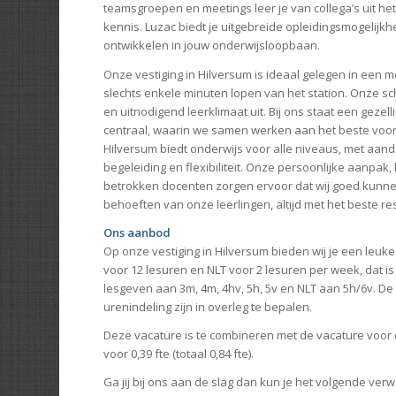
teamsgroepen en meetings leer je van collega’s uit het 
kennis. Luzac biedt je uitgebreide opleidingsmogelijkhede
ontwikkelen in jouw onderwijsloopbaan.
Onze vestiging in Hilversum is ideaal gelegen in een
slechts enkele minuten lopen van het station. Onze s
en uitnodigend leerklimaat uit. Bij ons staat een geze
centraal, waarin we samen werken aan het beste voor
Hilversum biedt onderwijs voor alle niveaus, met aand
begeleiding en flexibiliteit. Onze persoonlijke aanpak,
betrokken docenten zorgen ervoor dat wij goed kunne
behoeften van onze leerlingen, altijd met het beste re
Ons aanbod
Op onze vestiging in Hilversum bieden wij je een leuke
voor 12 lesuren en NLT voor 2 lesuren per week, dat is bi
lesgeven aan 3m, 4m, 4hv, 5h, 5v en NLT aan 5h/6v. D
urenindeling zijn in overleg te bepalen.
Deze vacature is te combineren met de vacature voor d
voor 0,39 fte (totaal 0,84 fte).
Ga jij bij ons aan de slag dan kun je het volgende ver