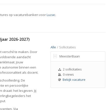
atures op vacaturebanken voor
Luzac
.
ljaar 2026-2027)
Alle
/
Sollicitaties
et verschil te maken. Door
MeesterBaan
ng voldoende aandacht
enklimaat. Jouw
he autonomie binnen een
2 sollicitaties
rofessionaliteit als docent.
0 views
Bekijk vacature
schoolleiding. De
ënte en persoonlijke
 draait: het lesgeven. Jij
eerlingbegeleiders het
put.
ocenten. Via