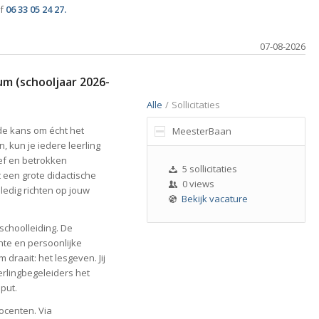
f
06 33 05 24 27.
07-08-2026
um (schooljaar 2026-
Alle
/
Sollicitaties
) de kans om écht het
MeesterBaan
, kun je iedere leerling
ef en betrokken
5 sollicitaties
 een grote didactische
0 views
lledig richten op jouw
Bekijk vacature
schoolleiding. De
ënte en persoonlijke
 draait: het lesgeven. Jij
eerlingbegeleiders het
put.
ocenten. Via