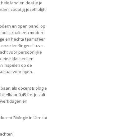
hele land en deel je je
n, zodat jij jezelf blijft
 modern en open pand, op
chool straalt een modern
llige en hechte teamsfeer
 onze leerlingen. Luzac
acht voor persoonlijke
 kleine klassen, en
n inspelen op de
sultaat voor ogen.
 baan als docent Biologie
j elkaar 0,45 fte. Je zult
e werkdagen en
ocent Biologie in Utrecht
wachten: