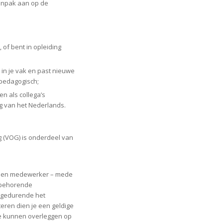
anpak aan op de
of bent in opleiding
 in je vak en past nieuwe
s pedagogisch;
en als collega’s
 van het Nederlands.
 (VOG) is onderdeel van
t een medewerker – mede
jbehorende
t gedurende het
iteren dien je een geldige
te kunnen overleggen op