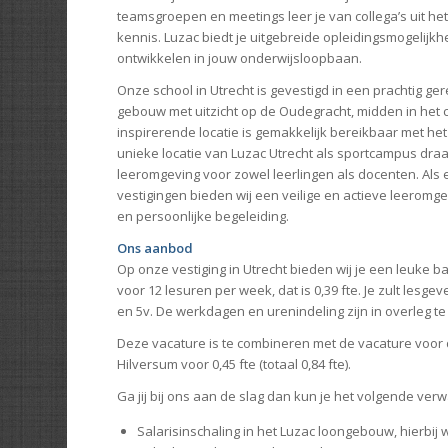
teamsgroepen en meetings leer je van collega’s uit het 
kennis. Luzac biedt je uitgebreide opleidingsmogelijkhede
ontwikkelen in jouw onderwijsloopbaan.
Onze school in Utrecht is gevestigd in een prachtig 
gebouw met uitzicht op de Oudegracht, midden in het
inspirerende locatie is gemakkelijk bereikbaar met he
unieke locatie van Luzac Utrecht als sportcampus draa
leeromgeving voor zowel leerlingen als docenten. Als 
vestigingen bieden wij een veilige en actieve leeromg
en persoonlijke begeleiding.
Ons aanbod
Op onze vestiging in Utrecht bieden wij je een leuke b
voor 12 lesuren per week, dat is 0,39 fte. Je zult lesge
en 5v. De werkdagen en urenindeling zijn in overleg t
Deze vacature is te combineren met de vacature voor d
Hilversum voor 0,45 fte (totaal 0,84 fte).
Ga jij bij ons aan de slag dan kun je het volgende ver
Salarisinschaling in het Luzac loongebouw, hierbij