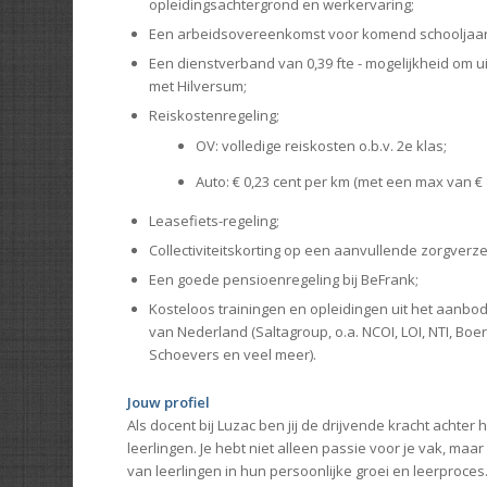
opleidingsachtergrond en werkervaring;
Een arbeidsovereenkomst voor komend schooljaar
Een dienstverband van 0,39 fte - mogelijkheid om ui
met Hilversum;
Reiskostenregeling;
OV: volledige reiskosten o.b.v. 2e klas;
Auto: € 0,23 cent per km (met een max van € 
Leasefiets-regeling;
Collectiviteitskorting op een aanvullende zorgverze
Een goede pensioenregeling bij BeFrank;
Kosteloos trainingen en opleidingen uit het aanbod
van Nederland (Saltagroup, o.a. NCOI, LOI, NTI, Bo
Schoevers en veel meer).
Jouw profiel
Als docent bij Luzac ben jij de drijvende kracht achter 
leerlingen. Je hebt niet alleen passie voor je vak, maa
van leerlingen in hun persoonlijke groei en leerproces.