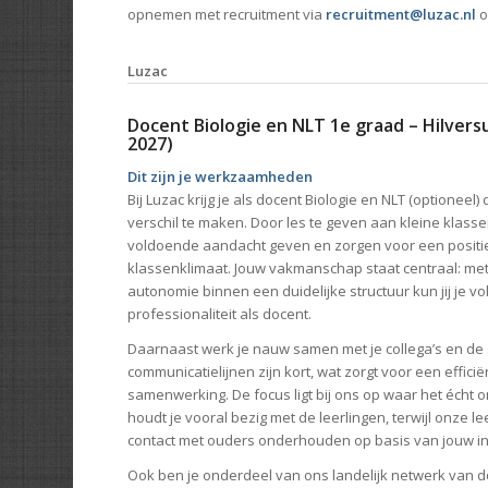
opnemen met recruitment via
recruitment@luzac.nl
o
Luzac
Docent Biologie en NLT 1e graad – Hilvers
2027)
Dit zijn je werkzaamheden
Bij Luzac krijg je als docent Biologie en NLT (optioneel
verschil te maken. Door les te geven aan kleine klassen
voldoende aandacht geven en zorgen voor een positi
klassenklimaat. Jouw vakmanschap staat centraal: met
autonomie binnen een duidelijke structuur kun jij je vo
professionaliteit als docent.
Daarnaast werk je nauw samen met je collega’s en de 
communicatielijnen zijn kort, wat zorgt voor een effici
samenwerking. De focus ligt bij ons op waar het écht om
houdt je vooral bezig met de leerlingen, terwijl onze l
contact met ouders onderhouden op basis van jouw in
Ook ben je onderdeel van ons landelijk netwerk van d