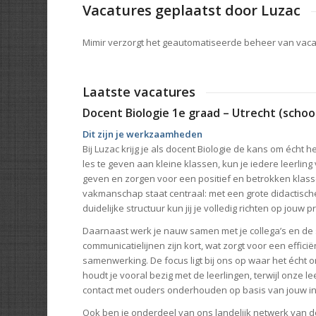
Vacatures geplaatst door Luzac
Mimir verzorgt het geautomatiseerde beheer van vac
Laatste vacatures
Docent Biologie 1e graad – Utrecht (schoo
Dit zijn je werkzaamheden
Bij Luzac krijg je als docent Biologie de kans om écht h
les te geven aan kleine klassen, kun je iedere leerli
geven en zorgen voor een positief en betrokken klass
vakmanschap staat centraal: met een grote didactisc
duidelijke structuur kun jij je volledig richten op jouw p
Daarnaast werk je nauw samen met je collega’s en de 
communicatielijnen zijn kort, wat zorgt voor een effici
samenwerking. De focus ligt bij ons op waar het écht om
houdt je vooral bezig met de leerlingen, terwijl onze l
contact met ouders onderhouden op basis van jouw in
Ook ben je onderdeel van ons landelijk netwerk van d