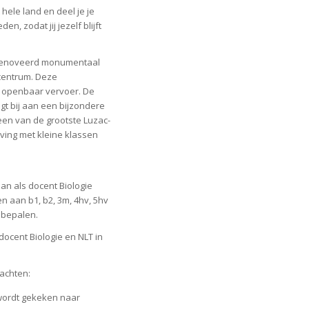
hele land en deel je je
n, zodat jij jezelf blijft
gerenoveerd monumentaal
 centrum. Deze
t openbaar vervoer. De
gt bij aan een bijzondere
een van de grootste Luzac-
eving met kleine klassen
aan als docent Biologie
ven aan b1, b2, 3m, 4hv, 5hv
e bepalen.
ocent Biologie en NLT in
wachten:
 wordt gekeken naar