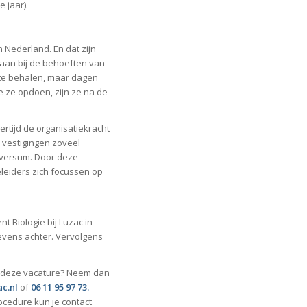
 jaar).
n Nederland. En dat zijn
d aan bij de behoeften van
 te behalen, maar dagen
ie ze opdoen, zijn ze na de
ertijd de organisatiekracht
 vestigingen zoveel
ilversum. Door deze
leiders zich focussen op
t Biologie bij Luzac in
gevens achter. Vervolgens
er deze vacature? Neem dan
c.nl
of
06 11 95 97 73.
ocedure kun je contact