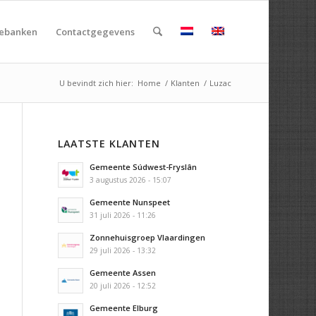
rebanken
Contactgegevens
U bevindt zich hier:
Home
/
Klanten
/
Luzac
LAATSTE KLANTEN
Gemeente Súdwest-Fryslân
3 augustus 2026 - 15:07
Gemeente Nunspeet
31 juli 2026 - 11:26
Zonnehuisgroep Vlaardingen
29 juli 2026 - 13:32
Gemeente Assen
20 juli 2026 - 12:52
Gemeente Elburg