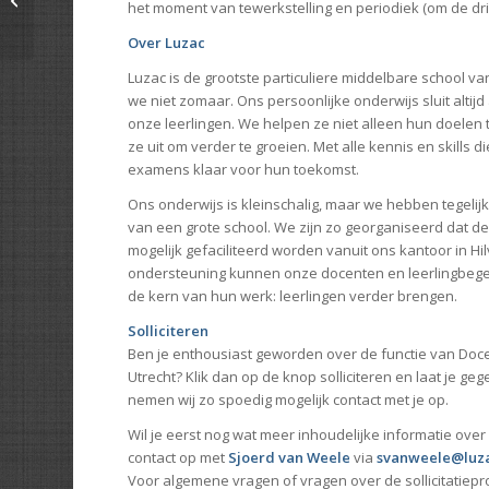
het moment van tewerkstelling en periodiek (om de drie
Over
Luzac
Luzac is de grootste particuliere middelbare school va
we niet zomaar. Ons persoonlijke onderwijs sluit altij
onze leerlingen. We helpen ze niet alleen hun doelen
ze uit om verder te groeien. Met alle kennis en skills d
examens klaar voor hun toekomst.
Ons onderwijs is kleinschalig, maar we hebben tegelijk
van een grote school. We zijn zo georganiseerd dat de
mogelijk gefaciliteerd worden vanuit ons kantoor in H
ondersteuning kunnen onze docenten en leerlingbege
de kern van hun werk: leerlingen verder brengen.
Solliciteren
Ben je enthousiast geworden over de functie van Docen
Utrecht? Klik dan op de knop solliciteren en laat je ge
nemen wij zo spoedig mogelijk contact met je op.
Wil je eerst nog wat meer inhoudelijke informatie ov
contact op met
Sjoerd van Weele
via
svanweele@luza
Voor algemene vragen of vragen over de sollicitatiepr