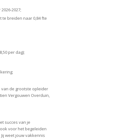
 2026-2027;
t te breiden naar 0,84 fte
8,50 per dag);
kering;
 van de grootste opleider
ertien Vergouwen Overduin,
het succes van je
r ook voor het begeleiden
 Jij weet jouw vakkennis