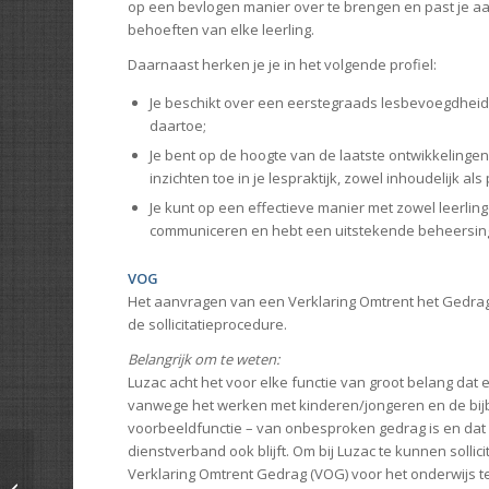
op een bevlogen manier over te brengen en past je a
behoeften van elke leerling.
Daarnaast herken je je in het volgende profiel:
Je beschikt over een eerstegraads lesbevoegdheid, 
daartoe;
Je bent op de hoogte van de laatste ontwikkelingen
inzichten toe in je lespraktijk, zowel inhoudelijk al
Je kunt op een effectieve manier met zowel leerling
communiceren en hebt een uitstekende beheersing
VOG
Het aanvragen van een Verklaring Omtrent het Gedrag
de sollicitatieprocedure.
Belangrijk om te weten:
Luzac acht het voor elke functie van groot belang da
vanwege het werken met kinderen/jongeren en de bi
voorbeeldfunctie – van onbesproken gedrag is en da
dienstverband ook blijft. Om bij Luzac te kunnen sollic
Verklaring Omtrent Gedrag (VOG) voor het onderwijs 
FIXX Recruitment