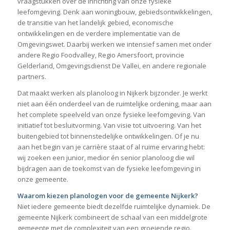
vraagstukken over de inrichting van onze fysieke
leefomgeving. Denk aan woningbouw, gebiedsontwikkelingen,
de transitie van het landelijk gebied, economische
ontwikkelingen en de verdere implementatie van de
Omgevingswet. Daarbij werken we intensief samen met onder
andere Regio Foodvalley, Regio Amersfoort, provincie
Gelderland, Omgevingsdienst De Vallei, en andere regionale
partners.
Dat maakt werken als planoloog in Nijkerk bijzonder. Je werkt
niet aan één onderdeel van de ruimtelijke ordening, maar aan
het complete speelveld van onze fysieke leefomgeving. Van
initiatief tot besluitvorming. Van visie tot uitvoering. Van het
buitengebied tot binnenstedelijke ontwikkelingen. Of je nu
aan het begin van je carrière staat of al ruime ervaring hebt:
wij zoeken een junior, medior én senior planoloog die wil
bijdragen aan de toekomst van de fysieke leefomgeving in
onze gemeente.
Waarom kiezen planologen voor de gemeente Nijkerk?
Niet iedere gemeente biedt dezelfde ruimtelijke dynamiek. De
gemeente Nijkerk combineert de schaal van een middelgrote
gemeente met de complexiteit van een groeiende regio.