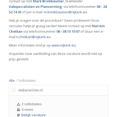
contact op met
Mark Brinkbaumer
, teamleider
Vakspecialisten en Planvorming
, via telefoonnummer
06 - 28
52
74 35
of per e-mail:
m.brinkbaumer@nijkerk.eu
.
Heb je vragen over de procedure? Geen probleem! Onze
recruiter helpt je graag verder! Neem contact op met
Nariem
Chotkan
via telefoonnummer
06 –38 15 10 07
of stuur een e-
mail
n.chotkan@nijkerk.eu
.
Meer informatie vind je op
www.nijkerk.eu
.
Acquisitie naar aanleiding van deze vacature wordt niet op
prijs gesteld.
Alle
/
Sollicitaties
deBanenSite.nl
2 sollicitaties
0 views
Bekijk vacature