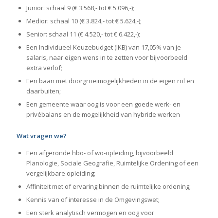
Junior: schaal 9 (€ 3.568,- tot € 5.096,-);
Medior: schaal 10 (€ 3.824,- tot € 5.624,-);
Senior: schaal 11 (€ 4.520,- tot € 6.422,-);
Een Individueel Keuzebudget (IKB) van 17,05% van je
salaris, naar eigen wens in te zetten voor bijvoorbeeld
extra verlof;
Een baan met doorgroeimogelijkheden in de eigen rol en
daarbuiten;
Een gemeente waar oog is voor een goede werk- en
privébalans en de mogelijkheid van hybride werken
Wat vragen we?
Een afgeronde hbo- of wo-opleiding, bijvoorbeeld
Planologie, Sociale Geografie, Ruimtelijke Ordening of een
vergelijkbare opleiding;
Affiniteit met of ervaring binnen de ruimtelijke ordening;
Kennis van of interesse in de Omgevingswet;
Een sterk analytisch vermogen en oog voor