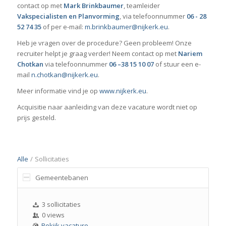
contact op met
Mark Brinkbaumer
, teamleider
Vakspecialisten en Planvorming
, via telefoonnummer
06 - 28
52
74 35
of per e-mail:
m.brinkbaumer@nijkerk.eu
.
Heb je vragen over de procedure? Geen probleem! Onze
recruiter helpt je graag verder! Neem contact op met
Nariem
Chotkan
via telefoonnummer
06 –38 15 10 07
of stuur een e-
mail
n.chotkan@nijkerk.eu
.
Meer informatie vind je op
www.nijkerk.eu
.
Acquisitie naar aanleiding van deze vacature wordt niet op
prijs gesteld.
Alle
/
Sollicitaties
Gemeentebanen
3 sollicitaties
0 views
Bekijk vacature