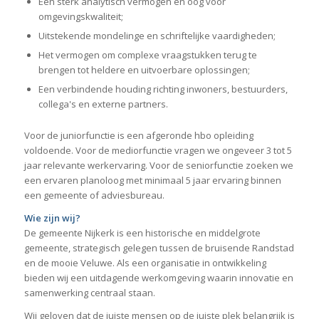
Een sterk analytisch vermogen en oog voor
omgevingskwaliteit;
Uitstekende mondelinge en schriftelijke vaardigheden;
Het vermogen om complexe vraagstukken terug te
brengen tot heldere en uitvoerbare oplossingen;
Een verbindende houding richting inwoners, bestuurders,
collega's en externe partners.
Voor de juniorfunctie is een afgeronde hbo opleiding
voldoende. Voor de mediorfunctie vragen we ongeveer 3 tot 5
jaar relevante werkervaring. Voor de seniorfunctie zoeken we
een ervaren planoloog met minimaal 5 jaar ervaring binnen
een gemeente of adviesbureau.
Wie zijn wij?
De gemeente Nijkerk is een historische en middelgrote
gemeente, strategisch gelegen tussen de bruisende Randstad
en de mooie Veluwe. Als een organisatie in ontwikkeling
bieden wij een uitdagende werkomgeving waarin innovatie en
samenwerking centraal staan.
Wij geloven dat de juiste mensen op de juiste plek belangrijk is