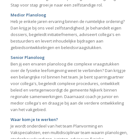
Stap voor stap groei je naar een zelfstandige rol.
Medior Planoloog
Heb je enkele jaren ervaring binnen de ruimtelijke ordening?
Dan krijg je bij ons veel zelfstandigheid. Je behandelt eigen
dossiers, begeleidt initiatiefnemers, adviseert collega's en
bestuurders en levert inhoudelijke bijdragen aan
gebiedsontwikkelingen en beleidsvraagstukken.
Senior Planoloog
Ben jij een ervaren planoloog die complexe vraagstukken
over de fysieke leefomgeving weet te verbinden? Dan krijg je
een belangrijke rol binnen het team. Je bent sparringpartner
voor collega's, begeleidt complexe procedures, ontwikkelt
beleid en vertegenwoordigt de gemeente Nijkerk binnen
regionale samenwerkingen. Daarnaast coach je junior en
medior collega's en draag je bij aan de verdere ontwikkeling
van het vakgebied.
Waar kom je te werken?
Je wordt onderdeel van het team Planvorming en
Vakspecialisten, een multidisciplinair team waarin planologen,
stedenbouwkundigen, juristen, adviseurs fysieke