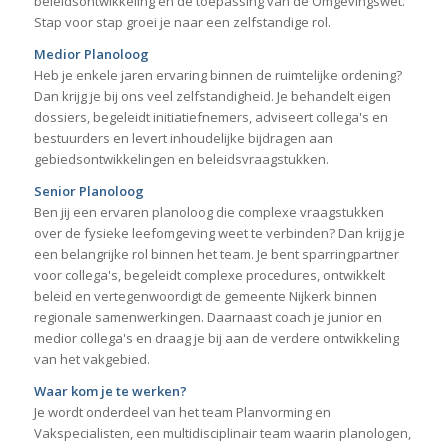
beleidsontwikkeling en de toepassing van de Omgevingswet.
Stap voor stap groei je naar een zelfstandige rol.
Medior Planoloog
Heb je enkele jaren ervaring binnen de ruimtelijke ordening?
Dan krijg je bij ons veel zelfstandigheid. Je behandelt eigen
dossiers, begeleidt initiatiefnemers, adviseert collega's en
bestuurders en levert inhoudelijke bijdragen aan
gebiedsontwikkelingen en beleidsvraagstukken.
Senior Planoloog
Ben jij een ervaren planoloog die complexe vraagstukken
over de fysieke leefomgeving weet te verbinden? Dan krijg je
een belangrijke rol binnen het team. Je bent sparringpartner
voor collega's, begeleidt complexe procedures, ontwikkelt
beleid en vertegenwoordigt de gemeente Nijkerk binnen
regionale samenwerkingen. Daarnaast coach je junior en
medior collega's en draag je bij aan de verdere ontwikkeling
van het vakgebied.
Waar kom je te werken?
Je wordt onderdeel van het team Planvorming en
Vakspecialisten, een multidisciplinair team waarin planologen,