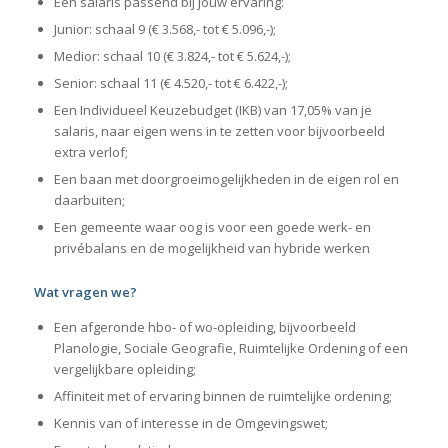
Een salaris passend bij jouw ervaring:
Junior: schaal 9 (€ 3.568,- tot € 5.096,-);
Medior: schaal 10 (€ 3.824,- tot € 5.624,-);
Senior: schaal 11 (€ 4.520,- tot € 6.422,-);
Een Individueel Keuzebudget (IKB) van 17,05% van je
salaris, naar eigen wens in te zetten voor bijvoorbeeld
extra verlof;
Een baan met doorgroeimogelijkheden in de eigen rol en
daarbuiten;
Een gemeente waar oog is voor een goede werk- en
privébalans en de mogelijkheid van hybride werken
Wat vragen we?
Een afgeronde hbo- of wo-opleiding, bijvoorbeeld
Planologie, Sociale Geografie, Ruimtelijke Ordening of een
vergelijkbare opleiding;
Affiniteit met of ervaring binnen de ruimtelijke ordening;
Kennis van of interesse in de Omgevingswet;