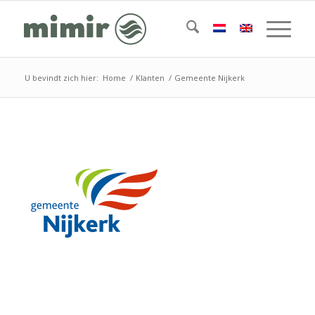
U bevindt zich hier:
Home
/
Klanten
/
Gemeente Nijkerk