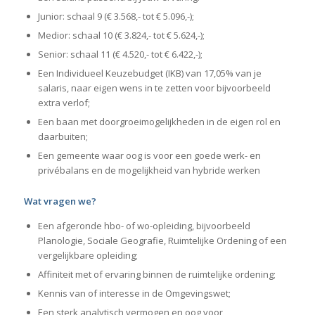
Junior: schaal 9 (€ 3.568,- tot € 5.096,-);
Medior: schaal 10 (€ 3.824,- tot € 5.624,-);
Senior: schaal 11 (€ 4.520,- tot € 6.422,-);
Een Individueel Keuzebudget (IKB) van 17,05% van je
salaris, naar eigen wens in te zetten voor bijvoorbeeld
extra verlof;
Een baan met doorgroeimogelijkheden in de eigen rol en
daarbuiten;
Een gemeente waar oog is voor een goede werk- en
privébalans en de mogelijkheid van hybride werken
Wat vragen we?
Een afgeronde hbo- of wo-opleiding, bijvoorbeeld
Planologie, Sociale Geografie, Ruimtelijke Ordening of een
vergelijkbare opleiding;
Affiniteit met of ervaring binnen de ruimtelijke ordening;
Kennis van of interesse in de Omgevingswet;
Een sterk analytisch vermogen en oog voor