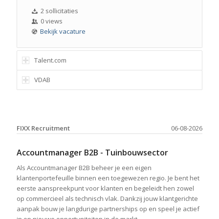
2 sollicitaties
0 views
Bekijk vacature
Talent.com
VDAB
FIXX Recruitment
06-08-2026
Accountmanager B2B - Tuinbouwsector
Als Accountmanager B2B beheer je een eigen
klantenportefeuille binnen een toegewezen regio. Je bent het
eerste aanspreekpunt voor klanten en begeleidt hen zowel
op commercieel als technisch vlak. Dankzij jouw klantgerichte
aanpak bouw je langdurige partnerships op en speel je actief
in op nieuwe opportuniteiten in de markt.