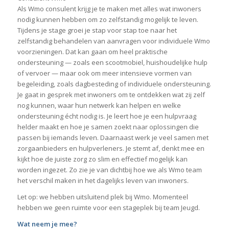
Als Wmo consulent krijg je te maken met alles wat inwoners
nodig kunnen hebben om zo zelfstandig mogelijk te leven.
Tijdens je stage groei je stap voor stap toe naar het
zelfstandig behandelen van aanvragen voor individuele Wmo
voorzieningen. Dat kan gaan om heel praktische
ondersteuning — zoals een scootmobiel, huishoudelijke hulp
of vervoer — maar ook om meer intensieve vormen van
begeleiding, zoals dagbesteding of individuele ondersteuning.
Je gaat in gesprek met inwoners om te ontdekken wat zij zelf
nog kunnen, waar hun netwerk kan helpen en welke
ondersteuning écht nodig is. Je leert hoe je een hulpvraag
helder maakt en hoe je samen zoekt naar oplossingen die
passen bij iemands leven. Daarnaast werk je veel samen met
zorgaanbieders en hulpverleners. Je stemt af, denkt mee en
kijkt hoe de juiste zorg zo slim en effectief mogelijk kan
worden ingezet. Zo zie je van dichtbij hoe we als Wmo team
het verschil maken in het dagelijks leven van inwoners.
Let op: we hebben uitsluitend plek bij Wmo. Momenteel
hebben we geen ruimte voor een stageplek bij team Jeugd.
Wat neem je mee?