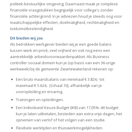
politiek-bestuurlijke omgeving. Daarnaast maak je complexe
financiële vraagstukken begrijpelijk voor collega's zonder
financiële achtergrond. In je adviezen houd je steeds oog voor
maatschappelijke effecten, doelmatigheid, rechtmatigheid en
toekomstbestendigheid.
Dit bieden wij jou
Als betrokken werkgever bieden wij je een goede balans
tussen werk en privé, veel vrijheid en ook nog eens een
aantrekkelijk arbeidsvoorwaardenpakket. Als Business
controller sociaal domein
kun je (op basis van een 36-urige
werkweek) bij de gemeente Zwartewaterland rekenen op:
Een bruto maandsalaris van minimaal € 3.824,- tot
maximaal € 5.624,- (Schaal 10), afhankelijk van je
vooropleiding en ervaring.
Trainingen en opleidingen.
Een Individueel Keuze Budget (IKB) van 17,05%: dit budget
kun je laten uitbetalen, besteden aan extra vrije dagen, het
opnemen van verlof of het volgen van een studie.
Flexibele werktijden en thuiswerkmogelijkheden.