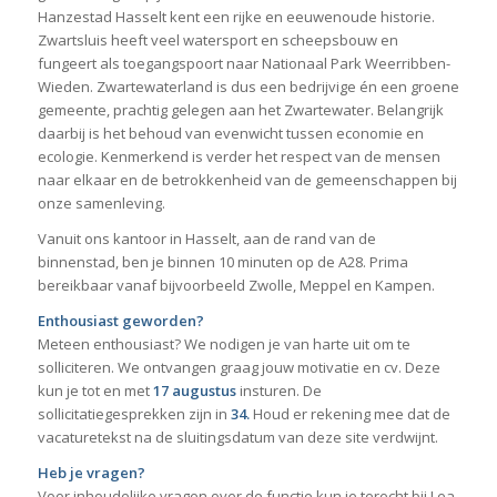
Hanzestad Hasselt kent een rijke en eeuwenoude historie.
Zwartsluis heeft veel watersport en scheepsbouw en
fungeert als toegangspoort naar Nationaal Park Weerribben-
Wieden. Zwartewaterland is dus een bedrijvige én een groene
gemeente, prachtig gelegen aan het Zwartewater. Belangrijk
daarbij is het behoud van evenwicht tussen economie en
ecologie. Kenmerkend is verder het respect van de mensen
naar elkaar en de betrokkenheid van de gemeenschappen bij
onze samenleving.
Vanuit ons kantoor in Hasselt, aan de rand van de
binnenstad, ben je binnen 10 minuten op de A28. Prima
bereikbaar vanaf bijvoorbeeld Zwolle, Meppel en Kampen.
Enthousiast geworden?
Meteen enthousiast? We nodigen je van harte uit om te
solliciteren. We ontvangen graag jouw motivatie en cv. Deze
kun je tot en met
17 augustus
insturen. De
sollicitatiegesprekken zijn in
34.
Houd er rekening mee dat de
vacaturetekst na de sluitingsdatum van deze site verdwijnt.
Heb je vragen?
Voor inhoudelijke vragen over de functie kun je terecht bij Lea