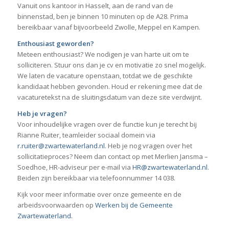
Vanuit ons kantoor in Hasselt, aan de rand van de
binnenstad, ben je binnen 10 minuten op de A28. Prima
bereikbaar vanaf bijvoorbeeld Zwolle, Meppel en Kampen.
Enthousiast geworden?
Meteen enthousiast? We nodigen je van harte uit om te
solliciteren. Stuur ons dan je cv en motivatie zo snel mogelijk.
We laten de vacature openstaan, totdat we de geschikte
kandidaat hebben gevonden. Houd er rekening mee dat de
vacaturetekst na de sluitingsdatum van deze site verdwijnt.
Heb je vragen?
Voor inhoudelijke vragen over de functie kun je terecht bij
Rianne Ruiter, teamleider sociaal domein via
r.ruiter@zwartewaterland.nl
. Heb je nog vragen over het
sollicitatieproces? Neem dan contact op met Merlien Jansma –
Soedhoe, HR-adviseur per e-mail via
HR@zwartewaterland.nl
.
Beiden zijn bereikbaar via telefoonnummer 14 038.
Kijk voor meer informatie over onze gemeente en de
arbeidsvoorwaarden op
Werken bij de Gemeente
Zwartewaterland
.