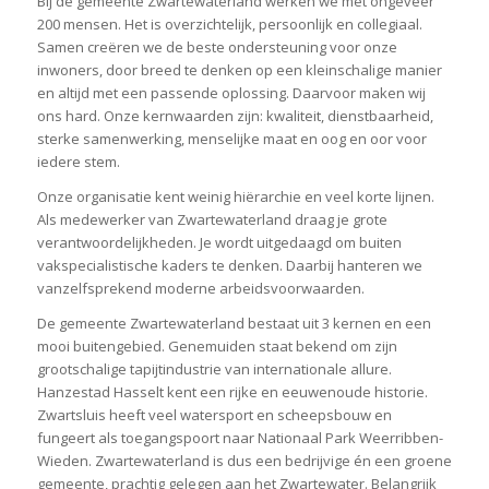
Bij de gemeente Zwartewaterland werken we met ongeveer
200 mensen. Het is overzichtelijk, persoonlijk en collegiaal.
Samen creëren we de beste ondersteuning voor onze
inwoners, door breed te denken op een kleinschalige manier
en altijd met een passende oplossing. Daarvoor maken wij
ons hard. Onze kernwaarden zijn: kwaliteit, dienstbaarheid,
sterke samenwerking, menselijke maat en oog en oor voor
iedere stem.
Onze organisatie kent weinig hiërarchie en veel korte lijnen.
Als medewerker van Zwartewaterland draag je grote
verantwoordelijkheden. Je wordt uitgedaagd om buiten
vakspecialistische kaders te denken. Daarbij hanteren we
vanzelfsprekend moderne arbeidsvoorwaarden.
De gemeente Zwartewaterland bestaat uit 3 kernen en een
mooi buitengebied. Genemuiden staat bekend om zijn
grootschalige tapijtindustrie van internationale allure.
Hanzestad Hasselt kent een rijke en eeuwenoude historie.
Zwartsluis heeft veel watersport en scheepsbouw en
fungeert als toegangspoort naar Nationaal Park Weerribben-
Wieden. Zwartewaterland is dus een bedrijvige én een groene
gemeente, prachtig gelegen aan het Zwartewater. Belangrijk