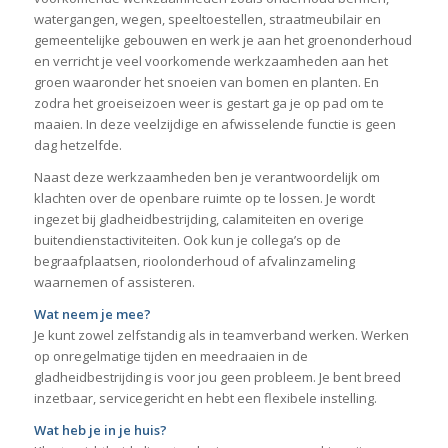
watergangen, wegen, speeltoestellen, straatmeubilair en
gemeentelijke gebouwen en werk je aan het groenonderhoud
en verricht je veel voorkomende werkzaamheden aan het
groen waaronder het snoeien van bomen en planten. En
zodra het groeiseizoen weer is gestart ga je op pad om te
maaien. In deze veelzijdige en afwisselende functie is geen
dag hetzelfde.
Naast deze werkzaamheden ben je verantwoordelijk om
klachten over de openbare ruimte op te lossen. Je wordt
ingezet bij gladheidbestrijding, calamiteiten en overige
buitendienstactiviteiten. Ook kun je collega’s op de
begraafplaatsen, rioolonderhoud of afvalinzameling
waarnemen of assisteren.
Wat neem je mee?
Je kunt zowel zelfstandig als in teamverband werken. Werken
op onregelmatige tijden en meedraaien in de
gladheidbestrijding is voor jou geen probleem. Je bent breed
inzetbaar, servicegericht en hebt een flexibele instelling.
Wat heb je in je huis?