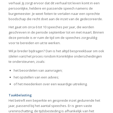
verhaal. Jij zorgt ervoor dat dit verhaal tot leven komt in een
persoonlijke, heldere en passende speech namens de
burgemeester. Je weet feiten te vertalen naar een oprechte
boodschap die recht doet aan de inzet van de gedecoreerde.
Het gaat om circa 6 tot 10 speeches per jaar, die worden
geschreven in de periode september tot en met maart. Binnen
deze periode is er ruim de tijd om de speeches zorgvuldig
voor te bereiden en uit te werken.
Wil je breder bijdragen? Dan is het altijd bespreekbaar om ook
(delen van) het proces rondom Koninklijke onderscheidingen
te ondersteunen, zoals:
het beoordelen van aanvragen;
het opstellen van een advies;
of het meedenken over een waardige uitreiking.
Taakbelasting
Het betreft een beperkte en gespreide inzet gedurende het
jaar, passend bij het aantal speeches. Er is geen vaste
ureninschatting; de tijdsbesteding is afhankelijk van het