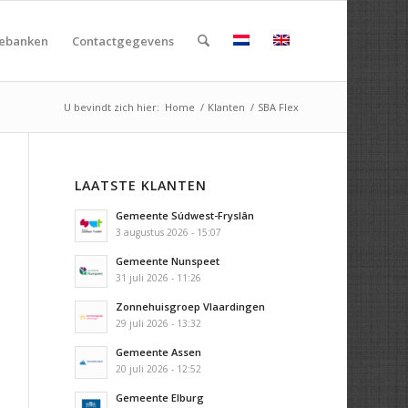
rebanken
Contactgegevens
U bevindt zich hier:
Home
/
Klanten
/
SBA Flex
LAATSTE KLANTEN
Gemeente Súdwest-Fryslân
3 augustus 2026 - 15:07
Gemeente Nunspeet
31 juli 2026 - 11:26
Zonnehuisgroep Vlaardingen
29 juli 2026 - 13:32
Gemeente Assen
20 juli 2026 - 12:52
Gemeente Elburg