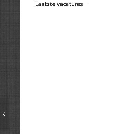
Laatste vacatures
Rotterdam School of
Management, Erasmus
University