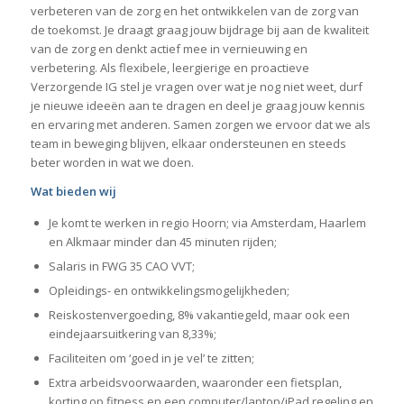
verbeteren van de zorg en het ontwikkelen van de zorg van
de toekomst. Je draagt graag jouw bijdrage bij aan de kwaliteit
van de zorg en denkt actief mee in vernieuwing en
verbetering. Als flexibele, leergierige en proactieve
Verzorgende IG stel je vragen over wat je nog niet weet, durf
je nieuwe ideeën aan te dragen en deel je graag jouw kennis
en ervaring met anderen. Samen zorgen we ervoor dat we als
team in beweging blijven, elkaar ondersteunen en steeds
beter worden in wat we doen.
Wat bieden wij
Je komt te werken in regio Hoorn; via Amsterdam, Haarlem
en Alkmaar minder dan 45 minuten rijden;
Salaris in FWG 35 CAO VVT;
Opleidings- en ontwikkelingsmogelijkheden;
Reiskostenvergoeding, 8% vakantiegeld, maar ook een
eindejaarsuitkering van 8,33%;
Faciliteiten om ‘goed in je vel’ te zitten;
Extra arbeidsvoorwaarden, waaronder een fietsplan,
korting op fitness en een computer/laptop/iPad regeling en