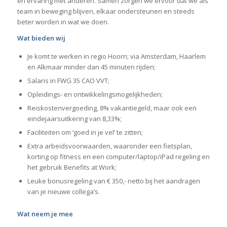
en ervaring met anderen. Samen zorgen we ervoor dat we als
team in beweging blijven, elkaar ondersteunen en steeds
beter worden in wat we doen.
Wat bieden wij
Je komt te werken in regio Hoorn; via Amsterdam, Haarlem
en Alkmaar minder dan 45 minuten rijden;
Salaris in FWG 35 CAO VVT;
Opleidings- en ontwikkelingsmogelijkheden;
Reiskostenvergoeding, 8% vakantiegeld, maar ook een
eindejaarsuitkering van 8,33%;
Faciliteiten om ‘goed in je vel’ te zitten;
Extra arbeidsvoorwaarden, waaronder een fietsplan,
korting op fitness en een computer/laptop/iPad regeling en
het gebruik Benefits at Work;
Leuke bonusregeling van € 350,- netto bij het aandragen
van je nieuwe collega’s.
Wat neem je mee