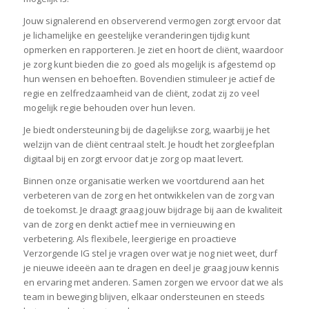
Jouw signalerend en observerend vermogen zorgt ervoor dat
je lichamelijke en geestelijke veranderingen tijdig kunt
opmerken en rapporteren. Je ziet en hoort de cliënt, waardoor
je zorg kunt bieden die zo goed als mogelijk is afgestemd op
hun wensen en behoeften. Bovendien stimuleer je actief de
regie en zelfredzaamheid van de cliënt, zodat zij zo veel
mogelijk regie behouden over hun leven.
Je biedt ondersteuning bij de dagelijkse zorg, waarbij je het
welzijn van de cliënt centraal stelt. Je houdt het zorgleefplan
digitaal bij en zorgt ervoor dat je zorg op maat levert.
Binnen onze organisatie werken we voortdurend aan het
verbeteren van de zorg en het ontwikkelen van de zorg van
de toekomst. Je draagt graag jouw bijdrage bij aan de kwaliteit
van de zorg en denkt actief mee in vernieuwing en
verbetering. Als flexibele, leergierige en proactieve
Verzorgende IG stel je vragen over wat je nog niet weet, durf
je nieuwe ideeën aan te dragen en deel je graag jouw kennis
en ervaring met anderen. Samen zorgen we ervoor dat we als
team in beweging blijven, elkaar ondersteunen en steeds