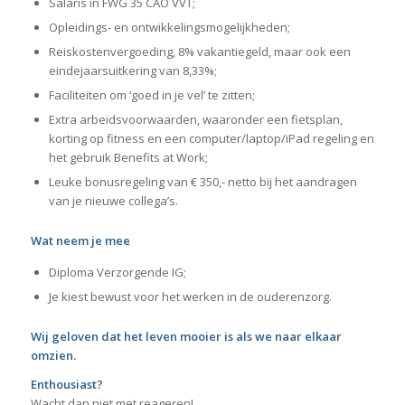
Salaris in FWG 35 CAO VVT;
Opleidings- en ontwikkelingsmogelijkheden;
Reiskostenvergoeding, 8% vakantiegeld, maar ook een
eindejaarsuitkering van 8,33%;
Faciliteiten om ‘goed in je vel’ te zitten;
Extra arbeidsvoorwaarden, waaronder een fietsplan,
korting op fitness en een computer/laptop/iPad regeling en
het gebruik Benefits at Work;
Leuke bonusregeling van € 350,- netto bij het aandragen
van je nieuwe collega’s.
Wat neem je mee
Diploma Verzorgende IG;
Je kiest bewust voor het werken in de ouderenzorg.
Wij geloven dat het leven mooier is als we naar elkaar
omzien.
Enthousiast?
Wacht dan niet met reageren!