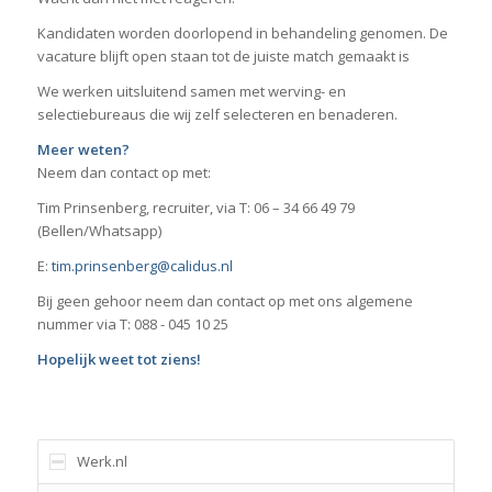
Kandidaten worden doorlopend in behandeling genomen. De
vacature blijft open staan tot de juiste match gemaakt is
We werken uitsluitend samen met werving- en
selectiebureaus die wij zelf selecteren en benaderen.
Meer weten?
Neem dan contact op met:
Tim Prinsenberg, recruiter, via T: 06 – 34 66 49 79
(Bellen/Whatsapp)
E:
tim.prinsenberg@calidus.nl
Bij geen gehoor neem dan contact op met ons algemene
nummer via T: 088 - 045 10 25
Hopelijk weet tot ziens!
Werk.nl