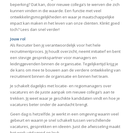
beperking? Dat kan, door nieuwe collega’s te werven die zich
kunnen vinden in die waarde. Een functie met veel
ontwikkelingsmogelijkheden en waar je maatschappelijke
impact kan maken in het leven van onze cliënten. Klinkt goed
toch? Lees dan snel verder!
Jouw rol
Als Recruiter ben jij verantwoordelijk voor het hele
recruitmentproces. Jij houdt overzicht, neemt initiatief en bent
een stevige gesprekspartner voor managers en
leidinggevenden binnen de organisatie. Tegelijkertijd krijg je
de kans om mee te bouwen aan de verdere ontwikkeling van
recruitment binnen de organisatie en binnen het team.
Je schakelt dagelijks met locatie- en regiomanagers over
vacatures en de juiste aanpak om nieuwe collega’s aan te
trekken. Jij weet waar je geschikte kandidaten vindt en hoe je
vacatures beter onder de aandacht brengt.
Geen dag is hetzelfde. Je werkt in een omgeving waarin veel
gebeurt en waarin je snel schakelt tussen verschillende
vacatures, gesprekken en ideeën. Juist die afwisseling maakt
het werk uitdagend en leuk.