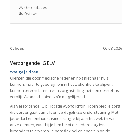
0 sollicitaties
0 views
Calidus
06-08-2026
Verzorgende IG ELV
Wat ga je doen
Cliënten die door medische redenen nog niet naar huis
kunnen, maar te goed zijn om in het ziekenhuis te blijven,
kunnen terecht binnen een zorginstelling met een eerstelijns
verblijf. Avondlicht biedt zo'n mogelijkheid.
Als Verzorgende IG bij locatie Avondlicht in Hoorn bied je zorg
die verder gaat dan alleen de dagelijkse ondersteuning. Met
jouw durf en enthousiasme draag je bij aan het welzijn van
onze cliënten, waarbij je hen helpt om iedere dag iets
bijzonders te ervaren. Je bent flexibel en speelt in op de