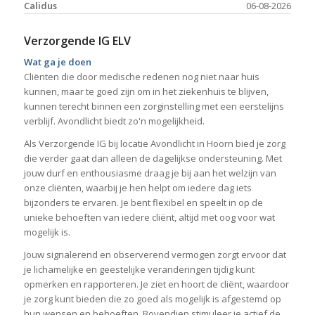
Calidus
06-08-2026
Verzorgende IG ELV
Wat ga je doen
Cliënten die door medische redenen nog niet naar huis
kunnen, maar te goed zijn om in het ziekenhuis te blijven,
kunnen terecht binnen een zorginstelling met een eerstelijns
verblijf. Avondlicht biedt zo'n mogelijkheid.
Als Verzorgende IG bij locatie Avondlicht in Hoorn bied je zorg
die verder gaat dan alleen de dagelijkse ondersteuning. Met
jouw durf en enthousiasme draag je bij aan het welzijn van
onze cliënten, waarbij je hen helpt om iedere dag iets
bijzonders te ervaren. Je bent flexibel en speelt in op de
unieke behoeften van iedere cliënt, altijd met oog voor wat
mogelijk is.
Jouw signalerend en observerend vermogen zorgt ervoor dat
je lichamelijke en geestelijke veranderingen tijdig kunt
opmerken en rapporteren. Je ziet en hoort de cliënt, waardoor
je zorg kunt bieden die zo goed als mogelijk is afgestemd op
hun wensen en behoeften. Bovendien stimuleer je actief de