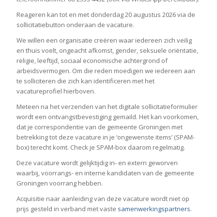
Reageren kan tot en met donderdag 20 augustus 2026 via de
sollicitatiebutton onderaan de vacature.
We willen een organisatie creëren waar iedereen zich veilig
en thuis voelt, ongeacht afkomst, gender, seksuele oriëntatie,
religie, leeftijd, sociaal economische achtergrond of
arbeidsvermogen. Om die reden moedigen we iedereen aan
te solliciteren die zich kan identificeren met het
vacatureprofiel hierboven.
Meteen na het verzenden van het digitale sollicitatieformulier
wordt een ontvangstbevestiging gemaild. Het kan voorkomen,
dat je correspondentie van de gemeente Groningen met
betrekking tot deze vacature in je ‘ongewenste items’ (SPAM-
box) terecht komt. Check je SPAM-box daarom regelmatig.
Deze vacature wordt gelijktijdig in- en extern geworven
waarbij, voorrangs- en interne kandidaten van de gemeente
Groningen voorrang hebben.
Acquisitie naar aanleiding van deze vacature wordt niet op
prijs gesteld in verband met vaste
samenwerkingspartners
.