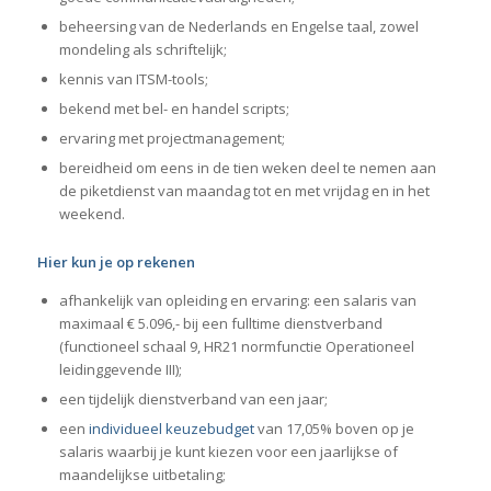
beheersing van de Nederlands en Engelse taal, zowel
mondeling als schriftelijk;
kennis van ITSM-tools;
bekend met bel- en handel scripts;
ervaring met projectmanagement;
bereidheid om eens in de tien weken deel te nemen aan
de piketdienst van maandag tot en met vrijdag en in het
weekend.
Hier kun je op rekenen
afhankelijk van opleiding en ervaring: een salaris van
maximaal € 5.096,- bij een fulltime dienstverband
(functioneel schaal 9, HR21 normfunctie Operationeel
leidinggevende III);
een tijdelijk dienstverband van een jaar;
een
individueel keuzebudget
van 17,05% boven op je
salaris waarbij je kunt kiezen voor een jaarlijkse of
maandelijkse uitbetaling;