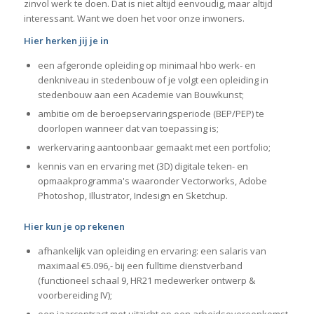
zinvol werk te doen. Dat is niet altijd eenvoudig, maar altijd
interessant. Want we doen het voor onze inwoners.
Hier herken jij je in
een afgeronde opleiding op minimaal hbo werk- en
denkniveau in stedenbouw of je volgt een opleiding in
stedenbouw aan een Academie van Bouwkunst;
ambitie om de beroepservaringsperiode (BEP/PEP) te
doorlopen wanneer dat van toepassing is;
werkervaring aantoonbaar gemaakt met een portfolio;
kennis van en ervaring met (3D) digitale teken- en
opmaakprogramma's waaronder Vectorworks, Adobe
Photoshop, Illustrator, Indesign en Sketchup.
Hier kun je op rekenen
afhankelijk van opleiding en ervaring: een salaris van
maximaal €5.096,- bij een fulltime dienstverband
(functioneel schaal 9, HR21 medewerker ontwerp &
voorbereiding IV);
een jaarcontract met uitzicht op een arbeidsovereenkomst