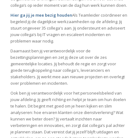
collega’s op ieder moment van de dag hun werk kunnen doen.
Hier ga jij je mee bezig houden
Als Teamleider coördineer en
begeleid jij de dagelijkse werkzaamheden op de afdeling. Jij
stuurt ongeveer 35 collega's aan. Jij ondersteunt en adviseert
jouw collega’s bij IT vragen en escaleert incidenten en
problemen waar nodig.
Daarnaast ben jij verantwoordelijk voor de
bezettingsplanningen en zet jij deze uit over de zes
gemeentelijke locaties. Jij behoudt de regie en zorgt voor
goede terugkoppeling naar collega's, leveranciers en
stakeholders. Jij werkt mee aan nieuwe projecten en overlegt
over problemen en incidenten.
Ook ben jij verantwoordelijk voor het personeelsbeleid van
jouw afdeling. Jij geeft richting en helpt je team om hun doelen
te halen. Dit begint met goed om je heen kijken en slim
analyseren: hoe ervaren klanten onze dienstverlening? Wat
kunnen we beter doen? Jij vertaalt inzichten naar
verbeteringen en innovaties, en zorgt dat collega’s pal achter
je plannen staan. Dat vereist dat jij jezelf blijft uitdagen en