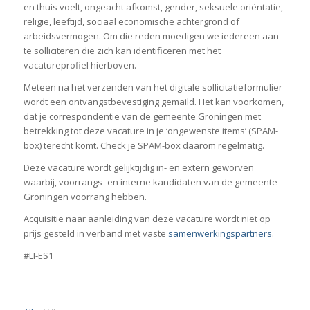
en thuis voelt, ongeacht afkomst, gender, seksuele oriëntatie,
religie, leeftijd, sociaal economische achtergrond of
arbeidsvermogen. Om die reden moedigen we iedereen aan
te solliciteren die zich kan identificeren met het
vacatureprofiel hierboven.
Meteen na het verzenden van het digitale sollicitatieformulier
wordt een ontvangstbevestiging gemaild. Het kan voorkomen,
dat je correspondentie van de gemeente Groningen met
betrekking tot deze vacature in je ‘ongewenste items’ (SPAM-
box) terecht komt. Check je SPAM-box daarom regelmatig.
Deze vacature wordt gelijktijdig in- en extern geworven
waarbij, voorrangs- en interne kandidaten van de gemeente
Groningen voorrang hebben.
Acquisitie naar aanleiding van deze vacature wordt niet op
prijs gesteld in verband met vaste
samenwerkingspartners
.
#LI-ES1