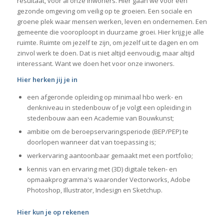
resultaat, voor al onze inwoners. Hier gaan we voor een
gezonde omgeving om veilig op te groeien. Een sociale en
groene plek waar mensen werken, leven en ondernemen. Een
gemeente die vooroploopt in duurzame groei. Hier krijg je alle
ruimte. Ruimte om jezelf te zijn, om jezelf uit te dagen en om
zinvol werk te doen. Dat is niet altijd eenvoudig, maar altijd
interessant. Want we doen het voor onze inwoners.
Hier herken jij je in
een afgeronde opleiding op minimaal hbo werk- en
denkniveau in stedenbouw of je volgt een opleiding in
stedenbouw aan een Academie van Bouwkunst;
ambitie om de beroepservaringsperiode (BEP/PEP) te
doorlopen wanneer dat van toepassing is;
werkervaring aantoonbaar gemaakt met een portfolio;
kennis van en ervaring met (3D) digitale teken- en
opmaakprogramma's waaronder Vectorworks, Adobe
Photoshop, Illustrator, Indesign en Sketchup.
Hier kun je op rekenen