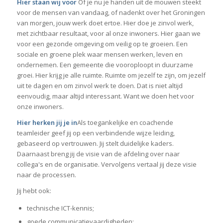
Hier staan wij voor
Of je nu je handen uit de mouwen steekt
voor de mensen van vandaag, of nadenkt over het Groningen
van morgen, jouw werk doet ertoe. Hier doe je zinvol werk,
met zichtbaar resultaat, voor al onze inwoners. Hier gaan we
voor een gezonde omgeving om veilig op te groeien. Een
sociale en groene plek waar mensen werken, leven en
ondernemen. Een gemeente die vooroploopt in duurzame
groei. Hier krijg je alle ruimte. Ruimte om jezelf te zijn, om jezelf
uit te dagen en om zinvol werk te doen. Dat is niet altijd
eenvoudig, maar altijd interessant. Want we doen het voor
onze inwoners.
Hier herken jij je in
Als toegankelijke en coachende
teamleider geef jij op een verbindende wijze leiding,
gebaseerd op vertrouwen. Jij stelt duidelijke kaders.
Daarnaast breng jij de visie van de afdeling over naar
collega's en de organisatie. Vervolgens vertaal jij deze visie
naar de processen.
Jij hebt ook:
technische ICT-kennis;
goede communicatievaardigheden;