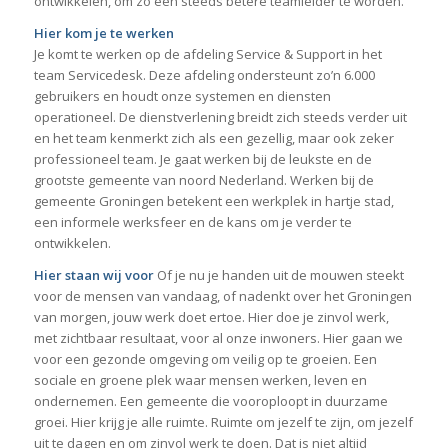
ontwikkelen, om zo een steeds betere teamleider te worden.
Hier kom je te werken
Je komt te werken op de afdeling Service & Support in het
team Servicedesk. Deze afdeling ondersteunt zo’n 6.000
gebruikers en houdt onze systemen en diensten
operationeel. De dienstverlening breidt zich steeds verder uit
en het team kenmerkt zich als een gezellig, maar ook zeker
professioneel team. Je gaat werken bij de leukste en de
grootste gemeente van noord Nederland. Werken bij de
gemeente Groningen betekent een werkplek in hartje stad,
een informele werksfeer en de kans om je verder te
ontwikkelen.
Hier staan wij voor
Of je nu je handen uit de mouwen steekt
voor de mensen van vandaag, of nadenkt over het Groningen
van morgen, jouw werk doet ertoe. Hier doe je zinvol werk,
met zichtbaar resultaat, voor al onze inwoners. Hier gaan we
voor een gezonde omgeving om veilig op te groeien. Een
sociale en groene plek waar mensen werken, leven en
ondernemen. Een gemeente die vooroploopt in duurzame
groei. Hier krijg je alle ruimte. Ruimte om jezelf te zijn, om jezelf
uit te dagen en om zinvol werk te doen. Dat is niet altijd