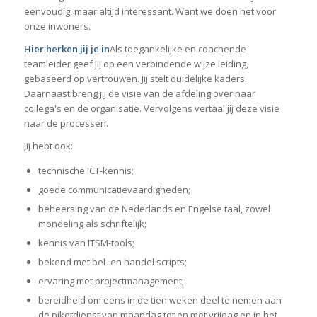
eenvoudig, maar altijd interessant. Want we doen het voor
onze inwoners.
Hier herken jij je in
Als toegankelijke en coachende
teamleider geef jij op een verbindende wijze leiding,
gebaseerd op vertrouwen. Jij stelt duidelijke kaders.
Daarnaast breng jij de visie van de afdeling over naar
collega's en de organisatie. Vervolgens vertaal jij deze visie
naar de processen.
Jij hebt ook:
technische ICT-kennis;
goede communicatievaardigheden;
beheersing van de Nederlands en Engelse taal, zowel
mondeling als schriftelijk;
kennis van ITSM-tools;
bekend met bel- en handel scripts;
ervaring met projectmanagement;
bereidheid om eens in de tien weken deel te nemen aan
de piketdienst van maandag tot en met vrijdag en in het