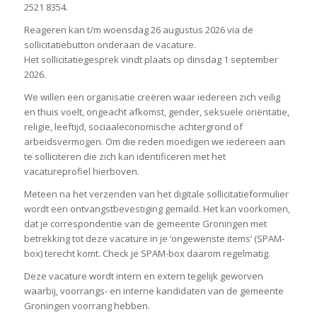
2521 8354.
Reageren kan t/m woensdag 26 augustus 2026 via de
sollicitatiebutton onderaan de vacature.
Het sollicitatiegesprek vindt plaats op dinsdag 1 september
2026.
We willen een organisatie creëren waar iedereen zich veilig
en thuis voelt, ongeacht afkomst, gender, seksuele oriëntatie,
religie, leeftijd, sociaaleconomische achtergrond of
arbeidsvermogen. Om die reden moedigen we iedereen aan
te solliciteren die zich kan identificeren met het
vacatureprofiel hierboven.
Meteen na het verzenden van het digitale sollicitatieformulier
wordt een ontvangstbevestiging gemaild. Het kan voorkomen,
dat je correspondentie van de gemeente Groningen met
betrekking tot deze vacature in je ‘ongewenste items’ (SPAM-
box) terecht komt. Check je SPAM-box daarom regelmatig.
Deze vacature wordt intern en extern tegelijk geworven
waarbij, voorrangs- en interne kandidaten van de gemeente
Groningen voorrang hebben.