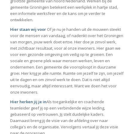
grootste gemeente van noord Nederland. Werken bij de
gemeente Groningen betekent een werkplek in hartje stad,
een informele werksfeer en de kans om je verder te
ontwikkelen.
Hier staan wij voor
Of je nu je handen uit de mouwen steekt
voor de mensen van vandaag, of nadenkt over het Groningen
van morgen, jouw werk doet ertoe. Hier doe je zinvol werk,
met zichtbaar resultaat, voor al onze inwoners. Hier gaan we
voor een gezonde omgeving om veilig op te groeien. Een
sociale en groene plek waar mensen werken, leven en
ondernemen. Een gemeente die vooroploopt in duurzame
groei. Hier krijg je alle ruimte. Ruimte om jezelf te zijn, om jezelf
uit te dagen en om zinvol werk te doen. Dat is niet altijd
eenvoudig, maar altijd interessant. Want we doen het voor
onze inwoners.
Hier herken jij je in
Als toegankelijke en coachende
teamleider geef jij op een verbindende wijze leiding,
gebaseerd op vertrouwen. Jij stelt duidelijke kaders.
Daarnaast breng jij de visie van de afdeling over naar
collega's en de organisatie. Vervolgens vertaal jij deze visie
naar de processen.