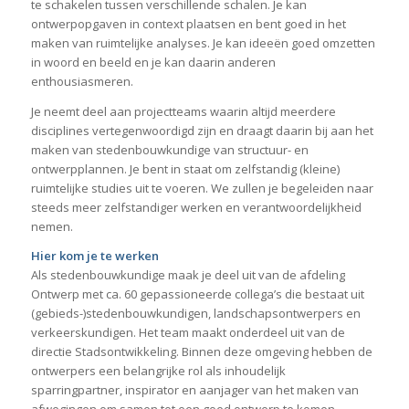
te schakelen tussen verschillende schalen. Je kan
ontwerpopgaven in context plaatsen en bent goed in het
maken van ruimtelijke analyses. Je kan ideeën goed omzetten
in woord en beeld en je kan daarin anderen
enthousiasmeren.
Je neemt deel aan projectteams waarin altijd meerdere
disciplines vertegenwoordigd zijn en draagt daarin bij aan het
maken van stedenbouwkundige van structuur- en
ontwerpplannen. Je bent in staat om zelfstandig (kleine)
ruimtelijke studies uit te voeren. We zullen je begeleiden naar
steeds meer zelfstandiger werken en verantwoordelijkheid
nemen.
Hier kom je te werken
Als stedenbouwkundige maak je deel uit van de afdeling
Ontwerp met ca. 60 gepassioneerde collega’s die bestaat uit
(gebieds-)stedenbouwkundigen, landschapsontwerpers en
verkeerskundigen. Het team maakt onderdeel uit van de
directie Stadsontwikkeling. Binnen deze omgeving hebben de
ontwerpers een belangrijke rol als inhoudelijk
sparringpartner, inspirator en aanjager van het maken van
afwegingen om samen tot een goed ontwerp te komen.