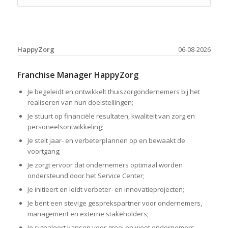
HappyZorg
06-08-2026
Franchise Manager HappyZorg
Je begeleidt en ontwikkelt thuiszorgondernemers bij het
realiseren van hun doelstellingen;
Je stuurt op financiële resultaten, kwaliteit van zorg en
personeelsontwikkeling;
Je stelt jaar- en verbeterplannen op en bewaakt de
voortgang;
Je zorgt ervoor dat ondernemers optimaal worden
ondersteund door het Service Center;
Je initieert en leidt verbeter- en innovatieprojecten;
Je bent een stevige gesprekspartner voor ondernemers,
management en externe stakeholders;
Je signaleert kansen voor groei en weet ondernemers