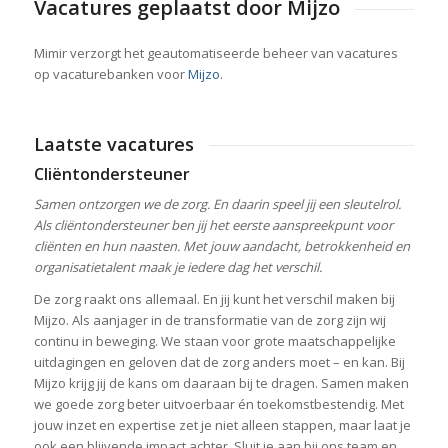
Vacatures geplaatst door Mijzo
Mimir verzorgt het geautomatiseerde beheer van vacatures
op vacaturebanken voor
Mijzo
.
Laatste vacatures
Cliëntondersteuner
Samen ontzorgen we de zorg. En daarin speel jij een sleutelrol.
Als cliëntondersteuner ben jij het eerste aanspreekpunt voor
cliënten en hun naasten. Met jouw aandacht, betrokkenheid en
organisatietalent maak je iedere dag het verschil.
De zorg raakt ons allemaal. En jij kunt het verschil maken bij
Mijzo. Als aanjager in de transformatie van de zorg zijn wij
continu in beweging. We staan voor grote maatschappelijke
uitdagingen en geloven dat de zorg anders moet – en kan. Bij
Mijzo krijg jij de kans om daaraan bij te dragen. Samen maken
we goede zorg beter uitvoerbaar én toekomstbestendig. Met
jouw inzet en expertise zet je niet alleen stappen, maar laat je
ook een blijvende impact achter. Sluit je aan bij ons team en