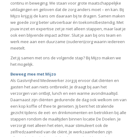
continu in beweging. We staan voor grote maatschappelijke
uitdagingen en geloven dat de zorg anders moet – en kan. Bij
Mijzo krijg jij de kans om daaraan bij te dragen. Samen maken
we goede zorg beter uitvoerbaar én toekomstbestendig. Met
jouw inzet en expertise zet je niet alleen stappen, maar laat je
ook een blijvende impact achter. Sluit je aan bij ons team en
werk mee aan een duurzame (ouderen)zorg waarin iedereen
meetelt.
Zet jij samen met ons de volgende stap? Bij Mijzo maken we
het mogelijk.
Beweeg mee met Mijzo
Als Gastvrijheid Medewerker zorg jij ervoor dat cliënten en
gasten het aan niets ontbreekt. Je draagt bij aan het
verzorgen van ontbijt, lunch en een warme avondmaaltijd.
Daarnaast zijn cliënten gedurende de dag ook welkom om van
een kop koffie of thee te genieten. Jij bent het stralende
gezicht tijdens de eet- en drinkmomenten en betrokken bij alle
stappen rondom de maaltijden binnen locatie De Doelen. Je
verzorgt niet alleen het eten, maar stimuleert ook de
zelfredzaamheid van de cliënt. Je werkzaamheden zijn