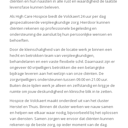
cliënten en hun naasten in alle rust en waardigheid de laatste
levensfase kunnen beleven.
Als High Care Hospice biedt de Volckaert 24 uur per dag
gespecialiseerde verpleegkundige zorg. Hierdoor kunnen
cliënten rekenen op professionele begeleiding en
ondersteuning die aansluit bij hun persoonlijke wensen en
behoeften.
Door de kleinschaligheid van de locatie werk je binnen een
hecht en betrokken team van verpleegkundigen,
behandelaren en een vaste flexibele schil. Daarnaast zijn er
ongeveer 60 vrijwilligers betrokken die een belangrijke
bijdrage leveren aan het welzijn van onze cliënten. De
zorgvrijwilligers ondersteunen tussen 09.00 en 21.00 uur.
Buiten deze tijden werk je alleen en zelfstandig en krijg je de
ruimte om jouw deskundigheid en klinische blik in te zetten.
Hospice de Volckaert maakt onderdeel uit van het cluster
Herstel en Thuis. Binnen dit cluster werken we nauw samen
en helpen we elkaar waar nodig, bijvoorbeeld bij het oplossen
van diensten. Samen zorgen we ervoor dat cliënten kunnen
rekenen op de beste zorg, op ieder moment van de dag.