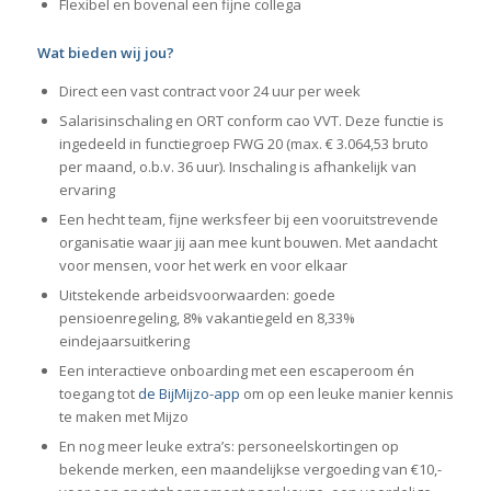
Flexibel en bovenal een fijne collega
Wat bieden wij jou?
Direct een vast contract voor 24 uur per week
Salarisinschaling en ORT conform cao VVT. Deze functie is
ingedeeld in functiegroep FWG 20 (max. € 3.064,53 bruto
per maand, o.b.v. 36 uur). Inschaling is afhankelijk van
ervaring
Een hecht team, fijne werksfeer bij een vooruitstrevende
organisatie waar jij aan mee kunt bouwen. Met aandacht
voor mensen, voor het werk en voor elkaar
Uitstekende arbeidsvoorwaarden: goede
pensioenregeling, 8% vakantiegeld en 8,33%
eindejaarsuitkering
Een interactieve onboarding met een escaperoom én
toegang tot
de BijMijzo-app
om op een leuke manier kennis
te maken met Mijzo
En nog meer leuke extra’s: personeelskortingen op
bekende merken, een maandelijkse vergoeding van €10,-