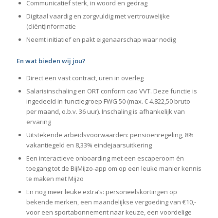
Communicatief sterk, in woord en gedrag
Digitaal vaardig en zorgvuldig met vertrouwelijke
(cliënt)informatie
Neemt initiatief en pakt eigenaarschap waar nodig
En wat bieden wij jou?
Direct een vast contract, uren in overleg
Salarisinschaling en ORT conform cao VVT. Deze functie is
ingedeeld in functiegroep FWG 50 (max. € 4.822,50 bruto
per maand, o.b.v. 36 uur). Inschaling is afhankelijk van
ervaring
Uitstekende arbeidsvoorwaarden: pensioenregeling, 8%
vakantiegeld en 8,33% eindejaarsuitkering
Een interactieve onboarding met een escaperoom én
toegang tot de BijMijzo-app om op een leuke manier kennis
te maken met Mijzo
En nog meer leuke extra’s: personeelskortingen op
bekende merken, een maandelijkse vergoeding van €10,-
voor een sportabonnement naar keuze, een voordelige