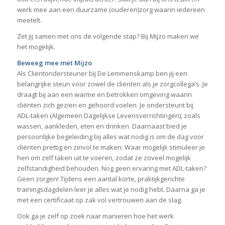
werk mee aan een duurzame (ouderen)zorg waarin iedereen
meetelt.
Zet jij samen met ons de volgende stap? Bij Mijzo maken we
het mogelijk.
Beweeg mee met Mijzo
Als Cliëntondersteuner bij De Lemmenskamp ben jij een
belangrijke steun voor zowel de cliënten als je zorgcollega’s. Je
draagt bij aan een warme en betrokken omgeving waarin
cliënten zich gezien en gehoord voelen. Je ondersteunt bij
ADL-taken (Algemeen Dagelijkse Levensverrichtingen), zoals
wassen, aankleden, eten en drinken. Daarnaast bied je
persoonlijke begeleiding bij alles wat nodig is om de dag voor
cliënten prettig en zinvol te maken. Waar mogelijk stimuleer je
hen om zelf taken uit te voeren, zodat ze zoveel mogelijk
zelfstandigheid behouden. Nog geen ervaring met ADL-taken?
Geen zorgen! Tijdens een aantal korte, praktijkgerichte
trainingsdagdelen leer je alles wat je nodig hebt. Daarna ga je
met een certificaat op zak vol vertrouwen aan de slag.
Ook ga je zelf op zoek naar manieren hoe het werk