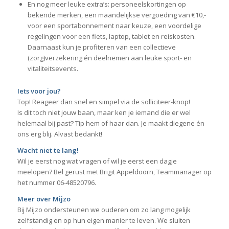
En nog meer leuke extra’s: personeelskortingen op
bekende merken, een maandelijkse vergoeding van €10,-
voor een sportabonnement naar keuze, een voordelige
regelingen voor een fiets, laptop, tablet en reiskosten.
Daarnaast kun je profiteren van een collectieve
(zorg)verzekering én deelnemen aan leuke sport- en
vitaliteitsevents.
Iets voor jou?
Top! Reageer dan snel en simpel via de solliciteer-knop!
Is dit toch niet jouw baan, maar ken je iemand die er wel
helemaal bij past? Tip hem of haar dan. Je maakt diegene én
ons erg blij. Alvast bedankt!
Wacht niet te lang!
Wil je eerst nog wat vragen of wil je eerst een dagje
meelopen? Bel gerust met Brigit Appeldoorn, Teammanager op
het nummer 06-48520796.
Meer over Mijzo
Bij Mijzo ondersteunen we ouderen om zo lang mogelijk
zelfstandig en op hun eigen manier te leven. We sluiten