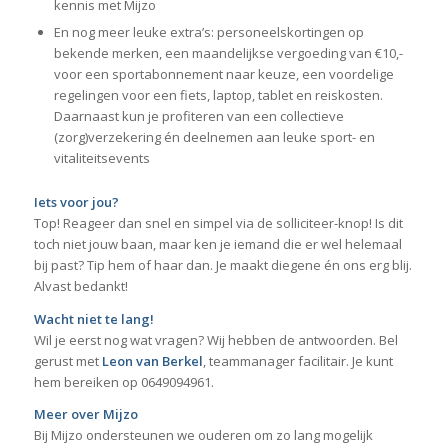
kennis met Mijzo
En nog meer leuke extra’s: personeelskortingen op
bekende merken, een maandelijkse vergoeding van €10,-
voor een sportabonnement naar keuze, een voordelige
regelingen voor een fiets, laptop, tablet en reiskosten.
Daarnaast kun je profiteren van een collectieve
(zorg)verzekering én deelnemen aan leuke sport- en
vitaliteitsevents
Iets voor jou?
Top! Reageer dan snel en simpel via de solliciteer-knop! Is dit
toch niet jouw baan, maar ken je iemand die er wel helemaal
bij past? Tip hem of haar dan. Je maakt diegene én ons erg blij.
Alvast bedankt!
Wacht niet te lang!
Wil je eerst nog wat vragen? Wij hebben de antwoorden. Bel
gerust met
Leon van Berkel
, teammanager facilitair. Je kunt
hem bereiken op 0649094961.
Meer over Mijzo
Bij Mijzo ondersteunen we ouderen om zo lang mogelijk