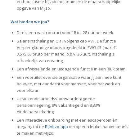
enthousiasme bij aan het team en de maatschappelijke
opgave van Mijzo.
Wat bieden we jou?
Direct een vast contract voor 18 tot 28 uur per week.
Salarisinschaling en ORT volgens cao VVT. De functie
Verpleegkundige mbo is ingedeeld in FWG 45 (max. €
3.575,63 bruto per maand, o.b.v. 36 uur). Inschaling is
afhankelijk van ervaring.
Een afwisselende en uitdagende functie in een leuk team
Een vooruitstrevende organisatie waar jij aan mee kunt
bouwen, met aandacht voor mensen, voor het werk en
voor elkaar
Uitstekende arbeidsvoorwaarden: goede
pensioenregeling, 8% vakantiegeld en 8,33%
eindejaarsuitkering.
Een interactieve onboarding met een escaperoom én
toegang tot de
BijMijzo-app
om op een leuke manier kennis
te maken met Mijzo.