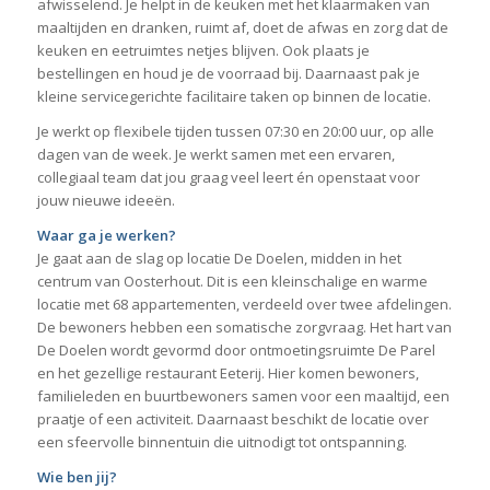
afwisselend. Je helpt in de keuken met het klaarmaken van
maaltijden en dranken, ruimt af, doet de afwas en zorg dat de
keuken en eetruimtes netjes blijven. Ook plaats je
bestellingen en houd je de voorraad bij. Daarnaast pak je
kleine servicegerichte facilitaire taken op binnen de locatie.
Je werkt op flexibele tijden tussen 07:30 en 20:00 uur, op alle
dagen van de week. Je werkt samen met een ervaren,
collegiaal team dat jou graag veel leert én openstaat voor
jouw nieuwe ideeën.
Waar ga je werken?
Je gaat aan de slag op locatie De Doelen, midden in het
centrum van Oosterhout. Dit is een kleinschalige en warme
locatie met 68 appartementen, verdeeld over twee afdelingen.
De bewoners hebben een somatische zorgvraag. Het hart van
De Doelen wordt gevormd door ontmoetingsruimte De Parel
en het gezellige restaurant Eeterij. Hier komen bewoners,
familieleden en buurtbewoners samen voor een maaltijd, een
praatje of een activiteit. Daarnaast beschikt de locatie over
een sfeervolle binnentuin die uitnodigt tot ontspanning.
Wie ben jij?