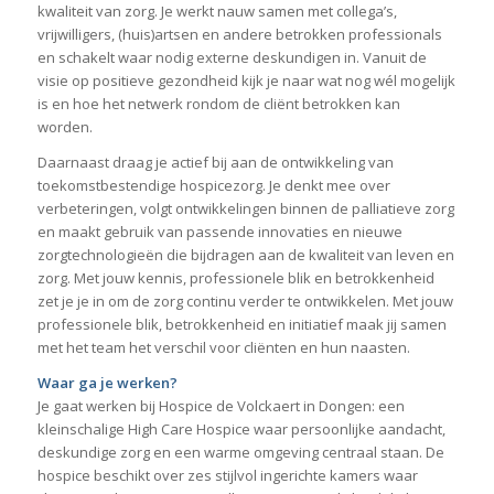
kwaliteit van zorg. Je werkt nauw samen met collega’s,
vrijwilligers, (huis)artsen en andere betrokken professionals
en schakelt waar nodig externe deskundigen in. Vanuit de
visie op positieve gezondheid kijk je naar wat nog wél mogelijk
is en hoe het netwerk rondom de cliënt betrokken kan
worden.
Daarnaast draag je actief bij aan de ontwikkeling van
toekomstbestendige hospicezorg. Je denkt mee over
verbeteringen, volgt ontwikkelingen binnen de palliatieve zorg
en maakt gebruik van passende innovaties en nieuwe
zorgtechnologieën die bijdragen aan de kwaliteit van leven en
zorg. Met jouw kennis, professionele blik en betrokkenheid
zet je je in om de zorg continu verder te ontwikkelen. Met jouw
professionele blik, betrokkenheid en initiatief maak jij samen
met het team het verschil voor cliënten en hun naasten.
Waar ga je werken?
Je gaat werken bij Hospice de Volckaert in Dongen: een
kleinschalige High Care Hospice waar persoonlijke aandacht,
deskundige zorg en een warme omgeving centraal staan. De
hospice beschikt over zes stijlvol ingerichte kamers waar