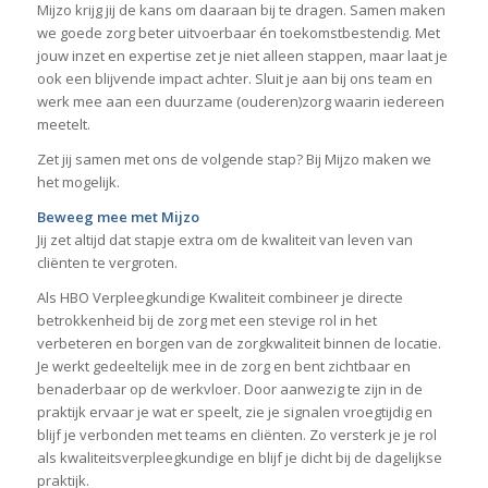
Mijzo krijg jij de kans om daaraan bij te dragen. Samen maken
we goede zorg beter uitvoerbaar én toekomstbestendig. Met
jouw inzet en expertise zet je niet alleen stappen, maar laat je
ook een blijvende impact achter. Sluit je aan bij ons team en
werk mee aan een duurzame (ouderen)zorg waarin iedereen
meetelt.
Zet jij samen met ons de volgende stap? Bij Mijzo maken we
het mogelijk.
Beweeg mee met Mijzo
Jij zet altijd dat stapje extra om de kwaliteit van leven van
cliënten te vergroten.
Als HBO Verpleegkundige Kwaliteit combineer je directe
betrokkenheid bij de zorg met een stevige rol in het
verbeteren en borgen van de zorgkwaliteit binnen de locatie.
Je werkt gedeeltelijk mee in de zorg en bent zichtbaar en
benaderbaar op de werkvloer. Door aanwezig te zijn in de
praktijk ervaar je wat er speelt, zie je signalen vroegtijdig en
blijf je verbonden met teams en cliënten. Zo versterk je je rol
als kwaliteitsverpleegkundige en blijf je dicht bij de dagelijkse
praktijk.