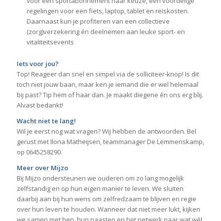
voor een sportabonnement naar keuze, een voordelige
regelingen voor een fiets, laptop, tablet en reiskosten.
Daarnaast kun je profiteren van een collectieve
(zorg)verzekering én deelnemen aan leuke sport- en
vitaliteitsevents
Iets voor jou?
Top! Reageer dan snel en simpel via de solliciteer-knop! Is dit
toch niet jouw baan, maar ken je iemand die er wel helemaal
bij past? Tip hem of haar dan. Je maakt diegene én ons erg blij.
Alvast bedankt!
Wacht niet te lang!
Wil je eerst nog wat vragen? Wij hebben de antwoorden. Bel
gerust met Ilona Matheijsen, teammanager De Lemmenskamp,
op 0645258290.
Meer over Mijzo
Bij Mijzo ondersteunen we ouderen om zo lang mogelijk
zelfstandig en op hun eigen manier te leven. We sluiten
daarbij aan bij hun wens om zelfredzaam te blijven en regie
over hun leven te houden. Wanneer dat niet meer lukt, kijken
we samen met hen, hun naasten en het netwerk naar wat wél