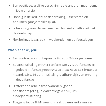
Een positieve, vrolijke verschijning die anderen meeneemt
in jouw energie
Handig in de keuken: basisbereiding, uitserveren en
opruimen gaat je makkelijk af.
Je hebt oog voor de wensen van de cliënt en affiniteit met
de doelgroep
Flexibel inzetbaar, ook in weekenden en op feestdagen
Wat bieden wij jou?
Een contract voor onbepaalde tijd voor 24 uur per week
Salarisinschaling en ORT conform cao VVT. De functies zijn
ingedeeld in functiegroep FWG 25 (max. €3.233,35 bruto per
maand, o.b.v. 36 uur). Inschaling is afhankelijk van ervaring
in deze functie
Uitstekende arbeidsvoorwaarden: goede
pensioenregeling, 8% vakantiegeld en 8,33%
eindejaarsuitkering
Toegang tot de BijMijzo-app: maak op een leuke manier