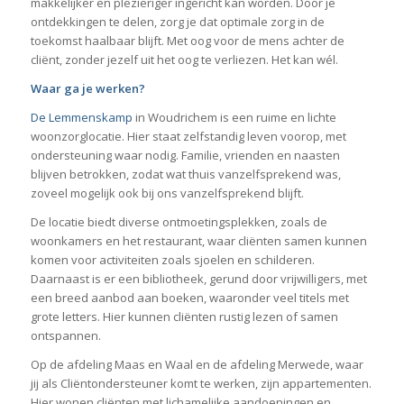
makkelijker en plezieriger ingericht kan worden. Door je
ontdekkingen te delen, zorg je dat optimale zorg in de
toekomst haalbaar blijft. Met oog voor de mens achter de
cliënt, zonder jezelf uit het oog te verliezen. Het kan wél.
Waar ga je werken?
De Lemmenskamp
in Woudrichem is een ruime en lichte
woonzorglocatie. Hier staat zelfstandig leven voorop, met
ondersteuning waar nodig. Familie, vrienden en naasten
blijven betrokken, zodat wat thuis vanzelfsprekend was,
zoveel mogelijk ook bij ons vanzelfsprekend blijft.
De locatie biedt diverse ontmoetingsplekken, zoals de
woonkamers en het restaurant, waar cliënten samen kunnen
komen voor activiteiten zoals sjoelen en schilderen.
Daarnaast is er een bibliotheek, gerund door vrijwilligers, met
een breed aanbod aan boeken, waaronder veel titels met
grote letters. Hier kunnen cliënten rustig lezen of samen
ontspannen.
Op de afdeling Maas en Waal en de afdeling Merwede, waar
jij als Cliëntondersteuner komt te werken, zijn appartementen.
Hier wonen cliënten met lichamelijke aandoeningen en