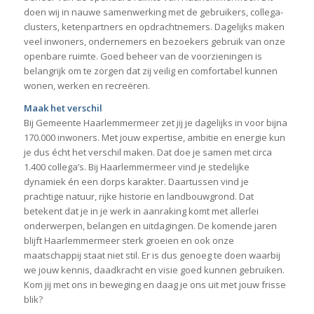
doen wij in nauwe samenwerking met de gebruikers, collega-
clusters, ketenpartners en opdrachtnemers. Dagelijks maken
veel inwoners, ondernemers en bezoekers gebruik van onze
openbare ruimte. Goed beheer van de voorzieningen is
belangrijk om te zorgen dat zij veilig en comfortabel kunnen
wonen, werken en recreëren.
Maak het verschil
Bij Gemeente Haarlemmermeer zet jij je dagelijks in voor bijna
170.000 inwoners. Met jouw expertise, ambitie en energie kun
je dus écht het verschil maken. Dat doe je samen met circa
1.400 collega’s. Bij Haarlemmermeer vind je stedelijke
dynamiek én een dorps karakter. Daartussen vind je
prachtige natuur, rijke historie en landbouwgrond. Dat
betekent dat je in je werk in aanraking komt met allerlei
onderwerpen, belangen en uitdagingen. De komende jaren
blijft Haarlemmermeer sterk groeien en ook onze
maatschappij staat niet stil. Er is dus genoeg te doen waarbij
we jouw kennis, daadkracht en visie goed kunnen gebruiken.
Kom jij met ons in beweging en daag je ons uit met jouw frisse
blik?