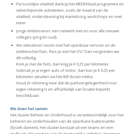
Persoonlijke vitaliteit dankzij het MEERVitaal-programma en
uiteenlopende activiteiten, zoals de maand van de
vitaliteit, ondersteuning bij mantelzorg, workshops en veel
meer.
Jonge Ambtenaren: een netwerk met en voor alle nieuwe
collega’s (jong én oud).
We stimuleren reizen met het openbaar vervoer en de
(elektrische) fiets. Reis je met het OV? Dan vergoeden we
dit volledig.
Kom je met de fiets, dan krijg je € 0,25 per kilometer.
Gebruik je je eigen auto of motor, dan kun je € 0,25 per
kilometer uitruilen via het IKB (bruto-netto).
Houd er rekening mee dat de parkeergelegenheid voor
eigen rekening is en afhankelijk van locatie beperkt
beschikbaar.
We doen het samen
Het cluster Beheer en Onderhoud is verantwoordelijk voor het
beheren en onderhouden van de openbare buitenruimte
(fysiek domein). Het cluster bestaat uit vier teams en een
stafteam. We werken aan de bestuurlijke ambities. Inwoners