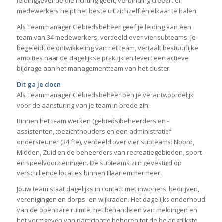
leidinggevende die richting geeft, verbinding creëert en
medewerkers helpt het beste uit zichzelf én elkaar te halen.
Als Teammanager Gebiedsbeheer geef je leiding aan een
team van 34 medewerkers, verdeeld over vier subteams. Je
begeleidt de ontwikkeling van het team, vertaalt bestuurlijke
ambities naar de dagelijkse praktijk en levert een actieve
bijdrage aan het managementteam van het cluster.
Dit ga je doen
Als Teammanager Gebiedsbeheer ben je verantwoordelijk
voor de aansturing van je team in brede zin.
Binnen het team werken (gebieds)beheerders en -
assistenten, toezichthouders en een administratief
ondersteuner (34 fte), verdeeld over vier subteams: Noord,
Midden, Zuid en de beheerders van recreatiegebieden, sport-
en speelvoorzieningen. De subteams zijn gevestigd op
verschillende locaties binnen Haarlemmermeer.
Jouw team staat dagelijks in contact met inwoners, bedrijven,
verenigingen en dorps- en wijkraden. Het dagelijks onderhoud
van de openbare ruimte, het behandelen van meldingen en
het vormgeven van participatie behoren tot de belangrijkste