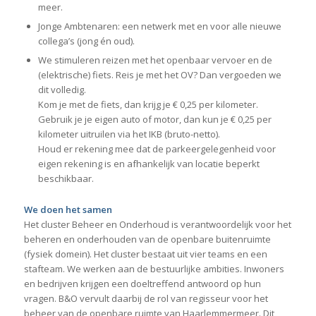
meer.
Jonge Ambtenaren: een netwerk met en voor alle nieuwe
collega’s (jong én oud).
We stimuleren reizen met het openbaar vervoer en de
(elektrische) fiets. Reis je met het OV? Dan vergoeden we
dit volledig.
Kom je met de fiets, dan krijg je € 0,25 per kilometer.
Gebruik je je eigen auto of motor, dan kun je € 0,25 per
kilometer uitruilen via het IKB (bruto-netto).
Houd er rekening mee dat de parkeergelegenheid voor
eigen rekening is en afhankelijk van locatie beperkt
beschikbaar.
We doen het samen
Het cluster Beheer en Onderhoud is verantwoordelijk voor het
beheren en onderhouden van de openbare buitenruimte
(fysiek domein). Het cluster bestaat uit vier teams en een
stafteam. We werken aan de bestuurlijke ambities. Inwoners
en bedrijven krijgen een doeltreffend antwoord op hun
vragen. B&O vervult daarbij de rol van regisseur voor het
beheer van de openbare ruimte van Haarlemmermeer. Dit