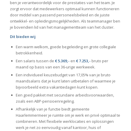
ben je verantwoordelijk voor de prestaties van het team. Je
zorgt ervoor dat medewerkers optimaal kunnen functioneren
door middel van passend personeelsbeleid en de juiste
ontwikkel- en opleidingsmogelijkheden. Als teammanager ben
je bovendien lid van het managementteam van het cluster.
Dit bieden wij
Een warm welkom, goede begeleiding en grote collegiale
betrokkenheid.
Een salaris tussen de
€ 5.369
,-
en
€ 7.253,-
bruto per
maand op basis van een 36-urige werkweek.
Een individueel keuzebudget van 17,05% van je bruto
maandsalaris dat je kunt laten uitbetalen of waarmee je
bijvoorbeeld extra vakantiedagen kunt kopen.
Een goed pakket met secundaire arbeidsvoorwaarden,
zoals een ABP-pensioenregeling.
Afhankelijk van je functie biedt gemeente
Haarlemmermeer je ruimte om je werk en privé optimaal te
combineren. Met flexibele werklocaties en oplossingen
werk je net zo eenvoudig vanaf kantoor, huis of