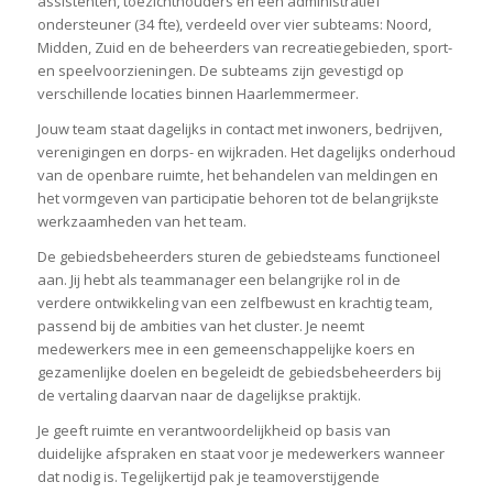
assistenten, toezichthouders en een administratief
ondersteuner (34 fte), verdeeld over vier subteams: Noord,
Midden, Zuid en de beheerders van recreatiegebieden, sport-
en speelvoorzieningen. De subteams zijn gevestigd op
verschillende locaties binnen Haarlemmermeer.
Jouw team staat dagelijks in contact met inwoners, bedrijven,
verenigingen en dorps- en wijkraden. Het dagelijks onderhoud
van de openbare ruimte, het behandelen van meldingen en
het vormgeven van participatie behoren tot de belangrijkste
werkzaamheden van het team.
De gebiedsbeheerders sturen de gebiedsteams functioneel
aan. Jij hebt als teammanager een belangrijke rol in de
verdere ontwikkeling van een zelfbewust en krachtig team,
passend bij de ambities van het cluster. Je neemt
medewerkers mee in een gemeenschappelijke koers en
gezamenlijke doelen en begeleidt de gebiedsbeheerders bij
de vertaling daarvan naar de dagelijkse praktijk.
Je geeft ruimte en verantwoordelijkheid op basis van
duidelijke afspraken en staat voor je medewerkers wanneer
dat nodig is. Tegelijkertijd pak je teamoverstijgende