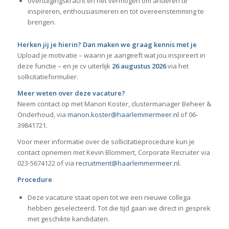
overtuigingskracht en het vermogen om anderen te
inspireren, enthousiasmeren en tot overeenstemming te
brengen.
Herken jij je hierin? Dan maken we graag kennis met je
Upload je motivatie – waarin je aangeeft wat jou inspireert in
deze functie – en je cv uiterlijk
26
augustus 2026
via het
sollicitatieformulier.
Meer weten over deze vacature?
Neem contact op met Manon Koster, clustermanager Beheer &
Onderhoud, via
manon.koster@haarlemmermeer.nl
of 06-
39841721.
Voor meer informatie over de sollicitatieprocedure kun je
contact opnemen met Kevin Blommert, Corporate Recruiter via
023-5674122 of via
recruitment@haarlemmermeer.nl
.
Procedure
Deze vacature staat open tot we een nieuwe collega
hebben geselecteerd. Tot die tijd gaan we direct in gesprek
met geschikte kandidaten.