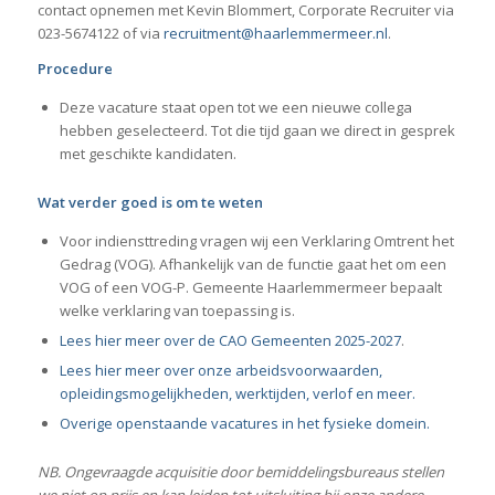
contact opnemen met Kevin Blommert, Corporate Recruiter via
023-5674122 of via
recruitment@haarlemmermeer.nl
.
Procedure
Deze vacature staat open tot we een nieuwe collega
hebben geselecteerd. Tot die tijd gaan we direct in gesprek
met geschikte kandidaten.
Wat verder goed is om te weten
Voor indiensttreding vragen wij een Verklaring Omtrent het
Gedrag (VOG). Afhankelijk van de functie gaat het om een
VOG of een VOG-P. Gemeente Haarlemmermeer bepaalt
welke verklaring van toepassing is.
Lees hier meer over de CAO Gemeenten 2025-2027
.
Lees hier meer over onze arbeidsvoorwaarden,
opleidingsmogelijkheden, werktijden, verlof en meer.
Overige openstaande vacatures in het fysieke domein.
NB. Ongevraagde acquisitie door bemiddelingsbureaus stellen
we niet op prijs en kan leiden tot uitsluiting bij onze andere