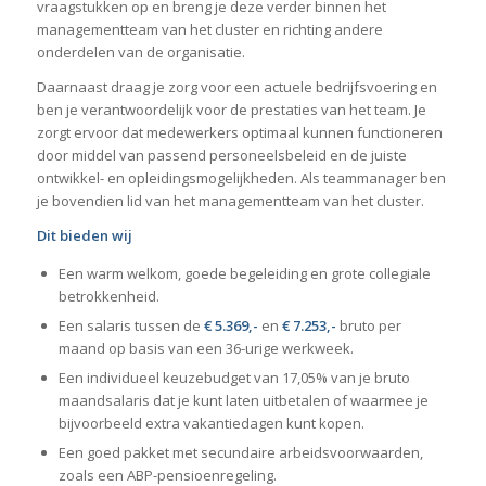
vraagstukken op en breng je deze verder binnen het
managementteam van het cluster en richting andere
onderdelen van de organisatie.
Daarnaast draag je zorg voor een actuele bedrijfsvoering en
ben je verantwoordelijk voor de prestaties van het team. Je
zorgt ervoor dat medewerkers optimaal kunnen functioneren
door middel van passend personeelsbeleid en de juiste
ontwikkel- en opleidingsmogelijkheden. Als teammanager ben
je bovendien lid van het managementteam van het cluster.
Dit bieden wij
Een warm welkom, goede begeleiding en grote collegiale
betrokkenheid.
Een salaris tussen de
€ 5.369
,-
en
€ 7.253,-
bruto per
maand op basis van een 36-urige werkweek.
Een individueel keuzebudget van 17,05% van je bruto
maandsalaris dat je kunt laten uitbetalen of waarmee je
bijvoorbeeld extra vakantiedagen kunt kopen.
Een goed pakket met secundaire arbeidsvoorwaarden,
zoals een ABP-pensioenregeling.