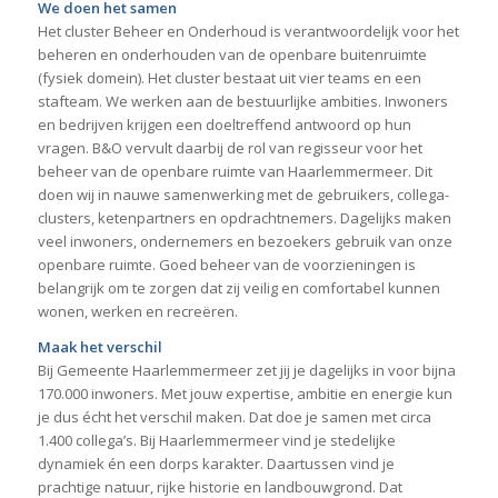
We doen het samen
Het cluster Beheer en Onderhoud is verantwoordelijk voor het
beheren en onderhouden van de openbare buitenruimte
(fysiek domein). Het cluster bestaat uit vier teams en een
stafteam. We werken aan de bestuurlijke ambities. Inwoners
en bedrijven krijgen een doeltreffend antwoord op hun
vragen. B&O vervult daarbij de rol van regisseur voor het
beheer van de openbare ruimte van Haarlemmermeer. Dit
doen wij in nauwe samenwerking met de gebruikers, collega-
clusters, ketenpartners en opdrachtnemers. Dagelijks maken
veel inwoners, ondernemers en bezoekers gebruik van onze
openbare ruimte. Goed beheer van de voorzieningen is
belangrijk om te zorgen dat zij veilig en comfortabel kunnen
wonen, werken en recreëren.
Maak het verschil
Bij Gemeente Haarlemmermeer zet jij je dagelijks in voor bijna
170.000 inwoners. Met jouw expertise, ambitie en energie kun
je dus écht het verschil maken. Dat doe je samen met circa
1.400 collega’s. Bij Haarlemmermeer vind je stedelijke
dynamiek én een dorps karakter. Daartussen vind je
prachtige natuur, rijke historie en landbouwgrond. Dat