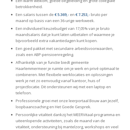
Een warm welkom, goede begeleiding en grote collegiale
betrokkenheid.
Een salaris tussen de
€ 5.369
,-
en
€ 7.253,-
bruto per
maand op basis van een 36-urige werkweek.
Een individueel keuzebudget van 17,05% van je bruto
maandsalaris dat je kunt laten uitbetalen of waarmee je
bijvoorbeeld extra vakantiedagen kunt kopen.
Een goed pakket met secundaire arbeidsvoorwaarden,
zoals een ABP-pensioenregeling.
Afhankelijk van je functie biedt gemeente
Haarlemmermeer je ruimte om je werk en privé optimaal te
combineren. Met flexibele werklocaties en oplossingen
werk je net zo eenvoudig vanaf kantoor, huis of
projectlocatie. Dit ondersteunen wij met een laptop en
telefoon.
Professionele groei met onze leerportaal Bouw aan Jezelf,
loopbaancoaching en Het Goede Gesprek.
Persoonlijke vitaliteit dankzij het MEERVitaal-programma en
uiteenlopende activiteiten, zoals de maand van de
vitaliteit, ondersteuning bij mantelzorg, workshops en veel