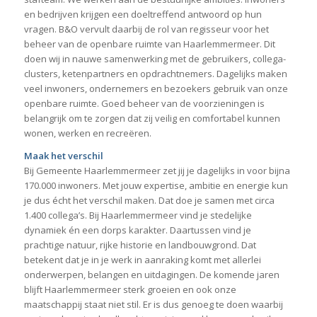
en bedrijven krijgen een doeltreffend antwoord op hun
vragen. B&O vervult daarbij de rol van regisseur voor het
beheer van de openbare ruimte van Haarlemmermeer. Dit
doen wij in nauwe samenwerking met de gebruikers, collega-
clusters, ketenpartners en opdrachtnemers. Dagelijks maken
veel inwoners, ondernemers en bezoekers gebruik van onze
openbare ruimte. Goed beheer van de voorzieningen is
belangrijk om te zorgen dat zij veilig en comfortabel kunnen
wonen, werken en recreëren.
Maak het verschil
Bij Gemeente Haarlemmermeer zet jij je dagelijks in voor bijna
170.000 inwoners. Met jouw expertise, ambitie en energie kun
je dus écht het verschil maken. Dat doe je samen met circa
1.400 collega’s. Bij Haarlemmermeer vind je stedelijke
dynamiek én een dorps karakter. Daartussen vind je
prachtige natuur, rijke historie en landbouwgrond. Dat
betekent dat je in je werk in aanraking komt met allerlei
onderwerpen, belangen en uitdagingen. De komende jaren
blijft Haarlemmermeer sterk groeien en ook onze
maatschappij staat niet stil. Er is dus genoeg te doen waarbij