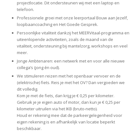
projectlocatie. Dit ondersteunen wij met een laptop en
telefoon.
Professionele groei met onze leerportaal Bouw aan Jezelf,
loopbaancoaching en Het Goede Gesprek.
Persoonlijke vitaliteit dankzij het MEERVitaal-programma en
uiteenlopende activiteiten, zoals de maand van de
vitaliteit, ondersteuning bij mantelzorg, workshops en veel
meer.
Jonge Ambtenaren: een netwerk met en voor alle nieuwe
collega’s (jong én oud).
We stimuleren reizen met het openbaar vervoer en de
(elektrische) fiets. Reis je met het OV? Dan vergoeden we
dit volledig.
Kom je met de fiets, dan krijg je € 0,25 per kilometer.
Gebruik je je eigen auto of motor, dan kun je € 0,25 per
kilometer uitruilen via het IKB (bruto-netto).
Houd er rekening mee dat de parkeergelegenheid voor
eigen rekening is en afhankelijk van locatie beperkt
beschikbaar.