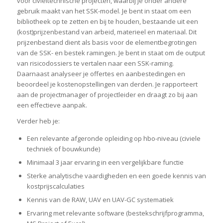
voor civieltechnische projecten, waarbij je onder andere
gebruik maakt van het SSK-model. Je bent in staat om een
bibliotheek op te zetten en bij te houden, bestaande uit een
(kost)prijzenbestand van arbeid, materieel en materiaal. Dit
prijzenbestand dient als basis voor de elementbegrotingen
van de SSK- en bestek ramingen. Je bent in staat om de output
van risicodossiers te vertalen naar een SSK-raming.
Daarnaast analyseer je offertes en aanbestedingen en
beoordeel je kostenopstellingen van derden. Je rapporteert
aan de projectmanager of projectleider en draagt zo bij aan
een effectieve aanpak.
Verder heb je:
Een relevante afgeronde opleiding op hbo-niveau (civiele
techniek of bouwkunde)
Minimaal 3 jaar ervaring in een vergelijkbare functie
Sterke analytische vaardigheden en een goede kennis van
kostprijscalculaties
Kennis van de RAW, UAV en UAV-GC systematiek
Ervaring met relevante software (bestekschrijfprogramma,