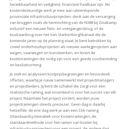
bereikbaarheid en veiligheid, financieel haalbaar zijn. Als
kostendeskundige werk je mee aan uiteenlopende
provinciale infrastructuurprojecten: denk aan de vervanging
van bruggen zoals de herinrichting van de N388 bij Zoutkamp
inclusief een nieuwe fiets- en voetgangersbrug, of de
busbaanbrug over het Van Starkenborghkanaal die de
komende jaren op de planning staat. Je bent betrokken bij
zowel onderhoudsprojecten als nieuwe aanlegprojecten aan
wegen, vaarwegen en kunstwerken, en levert de
kostenramingen die nodig zijn voor een goede voorbereiding
en besluitvorming.
Je stelt en analyseert kostprijsbegrotingen en beoordeelt
offertes, waarbij je nauw samenwerkt met projectmanagers
en projectleiders. Jij bent de schakel die zorgt voor een
realistische raming, wat essentieel is voor het succes van elk
project. Naarmate het project vordert, worden jouw
projectramingen steeds preciezer. Geen dag is daarbij
hetzelfde: de ene dag werk je aan een SSK-raming
(Standaardsystematiek voor Kostenramingen, de
standaardmethode voor het ramen van kosten bij
infrastructuurprojecten) voor een project, de andere dag