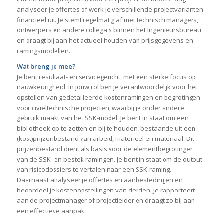
analyseer je offertes of werk je verschillende projectvarianten
financieel uit. Je stemt regelmatig af met technisch managers,
ontwerpers en andere collega's binnen het Ingenieursbureau
en draagt bij aan het actueel houden van prijsgegevens en
ramingsmodellen.
Wat breng je mee?
Je bent resultaat- en servicegericht, met een sterke focus op
nauwkeurigheid. In jouw rol ben je verantwoordelijk voor het
opstellen van gedetailleerde kostenramingen en begrotingen
voor civieltechnische projecten, waarbij je onder andere
gebruik maakt van het SSK-model. Je bent in staat om een
bibliotheek op te zetten en bij te houden, bestaande uit een
(kost)prijzenbestand van arbeid, materieel en materiaal. Dit
prijzenbestand dient als basis voor de elementbegrotingen
van de SSK- en bestek ramingen. Je bent in staat om de output
van risicodossiers te vertalen naar een SSK-raming.
Daarnaast analyseer je offertes en aanbestedingen en
beoordeel je kostenopstellingen van derden. Je rapporteert
aan de projectmanager of projectleider en draagt zo bij aan
een effectieve aanpak.