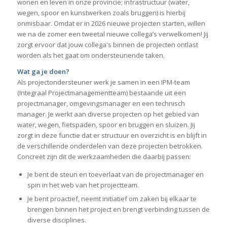
wonen en leven in onze provincie; infrastructuur (water,
wegen, spoor en kunstwerken zoals bruggen) is hierbij
onmisbaar. Omdat er in 2026 nieuwe projecten starten, willen
we na de zomer een tweetal nieuwe collega’s verwelkomen! Jij
zorgt ervoor dat jouw collega's binnen de projecten ontlast
worden als het gaat om ondersteunende taken.
Wat ga je doen?
Als projectondersteuner werk je samen in een IPM-team
(Integraal Projectmanagementteam) bestaande uit een
projectmanager, omgevingsmanager en een technisch
manager. Je werkt aan diverse projecten op het gebied van
water, wegen, fietspaden, spoor en bruggen en sluizen. Jij
zorgt in deze functie dat er structuur en overzicht is en blijft in
de verschillende onderdelen van deze projecten betrokken.
Concreet zijn dit de werkzaamheden die daarbij passen:
Je bent de steun en toeverlaat van de projectmanager en
spin in het web van het projectteam.
Je bent proactief, neemt initiatief om zaken bij elkaar te
brengen binnen het project en brengt verbinding tussen de
diverse disciplines.