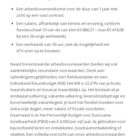
Een arbeidsovereenkomst voor de duur van 1 jaar met
zicht op een vast contract.
Een salaris, afhankelijk van kennis en ervaring, conform
functieschaal 10 van de cao (min €3.886,37 – max €5.474,08
bij een 36‑urige werkweek).
Een werkweek van 36 uur, met de mogelijkheid om
ATV‑uren op te bouwen.
Naast bovenstaande arbeidsvoorwaarden bieden wij ook
aantrekkelijke secundaire voorwaarden. Denk aan
opleidingsmogelijkheden, een fietsleaseplan en een
Individueel Keuzebudget (IKB). Het IKB is 22,37% van je bruto
maandsalaris en bouw je maandelijks op. Het bestaat uit je
eindejaarsuitkering, vakantie-uitkering, levensloopbijdrage en
bovenwettelijk vakantiegeld. Je kunt het flexibel inzetten voor
extra vrije dagen, meer salaris of fiscale voordelen.
Daarnaast is er het Persoonlijk Budget voor Duurzame
Inzetbaarheid (PBDI) van € 6.000 per vijf jaar, te gebruiken voor
bijvoorbeeld leren en ontwikkelen, loopbaanontwikkeling of
vitaliteit. Een volledig overzicht van onze arbeidsvoorwaarden