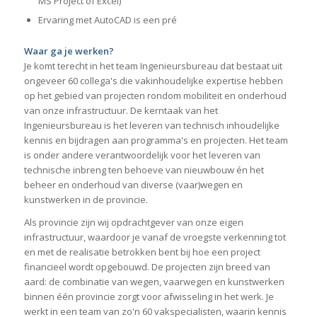
MS Project of Excel)
Ervaring met AutoCAD is een pré
Waar ga je werken?
Je komt terecht in het team Ingenieursbureau dat bestaat uit
ongeveer 60 collega's die vakinhoudelijke expertise hebben
op het gebied van projecten rondom mobiliteit en onderhoud
van onze infrastructuur. De kerntaak van het
Ingenieursbureau is het leveren van technisch inhoudelijke
kennis en bijdragen aan programma's en projecten. Het team
is onder andere verantwoordelijk voor het leveren van
technische inbreng ten behoeve van nieuwbouw én het
beheer en onderhoud van diverse (vaar)wegen en
kunstwerken in de provincie.
Als provincie zijn wij opdrachtgever van onze eigen
infrastructuur, waardoor je vanaf de vroegste verkenning tot
en met de realisatie betrokken bent bij hoe een project
financieel wordt opgebouwd. De projecten zijn breed van
aard: de combinatie van wegen, vaarwegen en kunstwerken
binnen één provincie zorgt voor afwisseling in het werk. Je
werkt in een team van zo'n 60 vakspecialisten, waarin kennis