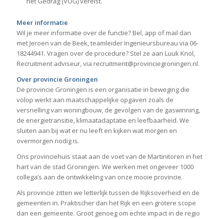
het Gedrag (VOG) vereist.
Meer informatie
Wil je meer informatie over de functie? Bel, app of mail dan
met Jeroen van de Beek, teamleider Ingenieursbureau via 06-
18244941. Vragen over de procedure? Stel ze aan Luuk Knol,
Recruitment adviseur, via recruitment@provinciegroningen.nl.
Over provincie Groningen
De provincie Groningen is een organisatie in beweging die
volop werkt aan maatschappelijke opgaven zoals de
versnelling van woningbouw, de gevolgen van de gaswinning,
de energietransitie, klimaatadaptatie en leefbaarheid. We
sluiten aan bij wat er nu leeft en kijken wat morgen en
overmorgen nodig is.
Ons provinciehuis staat aan de voet van de Martinitoren in het
hart van de stad Groningen. We werken met ongeveer 1000
collega’s aan de ontwikkeling van onze mooie provincie.
Als provincie zitten we letterlijk tussen de Rijksoverheid en de
gemeenten in. Praktischer dan het Rijk en een grotere scope
dan een gemeente. Groot genoeg om echte impact in de regio