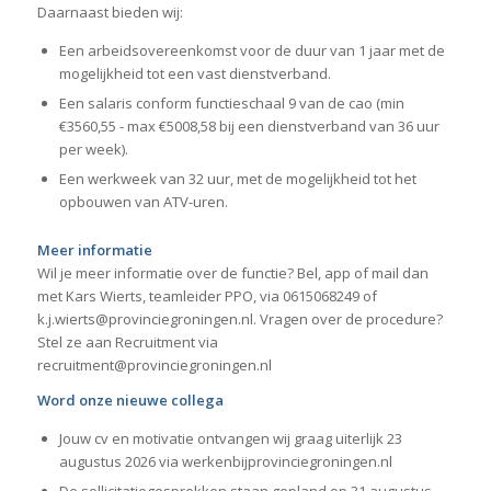
Daarnaast bieden wij:
Een arbeidsovereenkomst voor de duur van 1 jaar met de
mogelijkheid tot een vast dienstverband.
Een salaris conform functieschaal 9 van de cao (min
€3560,55 - max €5008,58 bij een dienstverband van 36 uur
per week).
Een werkweek van 32 uur, met de mogelijkheid tot het
opbouwen van ATV-uren.
Meer informatie
Wil je meer informatie over de functie? Bel, app of mail dan
met Kars Wierts, teamleider PPO, via 0615068249 of
k.j.wierts@provinciegroningen.nl. Vragen over de procedure?
Stel ze aan Recruitment via
recruitment@provinciegroningen.nl
Word onze nieuwe collega
Jouw cv en motivatie ontvangen wij graag uiterlijk 23
augustus 2026 via werkenbijprovinciegroningen.nl
De sollicitatiegesprekken staan gepland op 31 augustus