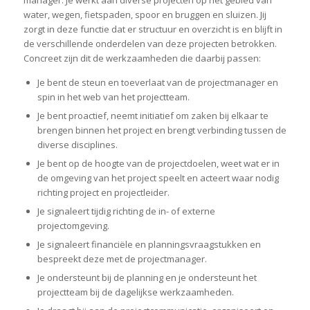
manager. Je werkt aan diverse projecten op het gebied van
water, wegen, fietspaden, spoor en bruggen en sluizen. Jij
zorgt in deze functie dat er structuur en overzicht is en blijft in
de verschillende onderdelen van deze projecten betrokken.
Concreet zijn dit de werkzaamheden die daarbij passen:
Je bent de steun en toeverlaat van de projectmanager en
spin in het web van het projectteam.
Je bent proactief, neemt initiatief om zaken bij elkaar te
brengen binnen het project en brengt verbinding tussen de
diverse disciplines.
Je bent op de hoogte van de projectdoelen, weet wat er in
de omgeving van het project speelt en acteert waar nodig
richting project en projectleider.
Je signaleert tijdig richting de in- of externe
projectomgeving.
Je signaleert financiële en planningsvraagstukken en
bespreekt deze met de projectmanager.
Je ondersteunt bij de planning en je ondersteunt het
projectteam bij de dagelijkse werkzaamheden.