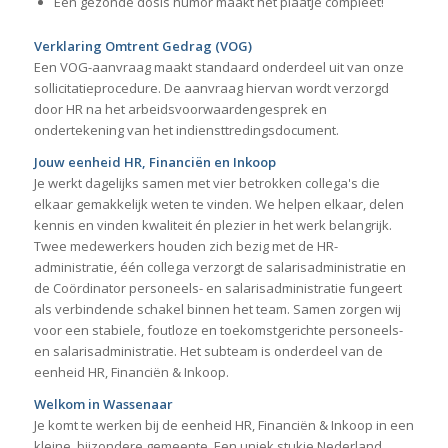
Een gezonde dosis humor maakt het plaatje compleet!
Verklaring Omtrent Gedrag (VOG)
Een VOG-aanvraag maakt standaard onderdeel uit van onze
sollicitatieprocedure. De aanvraag hiervan wordt verzorgd
door HR na het arbeidsvoorwaardengesprek en
ondertekening van het indiensttredingsdocument.
Jouw eenheid HR, Financiën en Inkoop
Je werkt dagelijks samen met vier betrokken collega's die
elkaar gemakkelijk weten te vinden. We helpen elkaar, delen
kennis en vinden kwaliteit én plezier in het werk belangrijk.
Twee medewerkers houden zich bezig met de HR-
administratie, één collega verzorgt de salarisadministratie en
de Coördinator personeels- en salarisadministratie fungeert
als verbindende schakel binnen het team. Samen zorgen wij
voor een stabiele, foutloze en toekomstgerichte personeels-
en salarisadministratie. Het subteam is onderdeel van de
eenheid HR, Financiën & Inkoop.
Welkom in Wassenaar
Je komt te werken bij de eenheid HR, Financiën & Inkoop in een
kleine, bijzondere gemeente. Een uniek stukje Nederland,