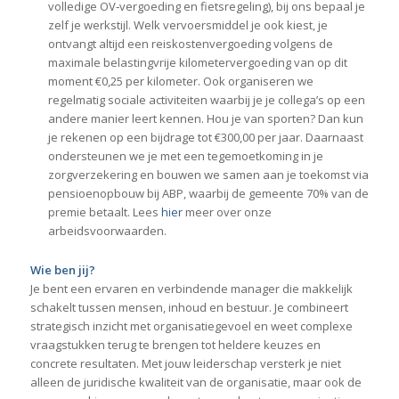
volledige OV‑vergoeding en fietsregeling), bij ons bepaal je
zelf je werkstijl. Welk vervoersmiddel je ook kiest, je
ontvangt altijd een reiskostenvergoeding volgens de
maximale belastingvrije kilometervergoeding van op dit
moment €0,25 per kilometer. Ook organiseren we
regelmatig sociale activiteiten waarbij je je collega’s op een
andere manier leert kennen. Hou je van sporten? Dan kun
je rekenen op een bijdrage tot €300,00 per jaar. Daarnaast
ondersteunen we je met een tegemoetkoming in je
zorgverzekering en bouwen we samen aan je toekomst via
pensioenopbouw bij ABP, waarbij de gemeente 70% van de
premie betaalt. Lees
hier
meer over onze
arbeidsvoorwaarden.
Wie ben jij?
Je bent een ervaren en verbindende manager die makkelijk
schakelt tussen mensen, inhoud en bestuur. Je combineert
strategisch inzicht met organisatiegevoel en weet complexe
vraagstukken terug te brengen tot heldere keuzes en
concrete resultaten. Met jouw leiderschap versterk je niet
alleen de juridische kwaliteit van de organisatie, maar ook de