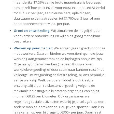
maandelijks 17,05% van je bruto maandsalaris bedraagt,
kies je zelf hoe je dit inzet: voor extra inkomen, extra verlof
tot 187 uur per jaar, een nieuwe fiets, opleidingen,
duurzaamheidsmaatregelen tot €1.700 per 5 jaar of een
sport abonnement tot € 700 per jaar.
Groei en ontwikkeling:
Wij stimuleren de mogelijkheden
voor verdere ontwikkeling en willen dit graag met elkaar
bespreken.
Werken op jouw manier:
We zorgen graag goed voor onze
medewerkers. Daarom bieden we voorzieningen die jouw
werkdag aangenamer maken en bijdragen aan je welzijn.
Of je nu hybride wilt werken (met een thuiswerk- en
werkplekvergoeding) of duurzaam naar kantoor reist (met
volledige OV‑vergoeding en fietsregeling), bij ons bepaal je
zelf je werkstijl. Welk vervoersmiddel je ook kiest, je
ontvangt altijd een reiskostenvergoeding volgens de
maximale belastingvrije kilometervergoeding van op dit
moment €0,25 per kilometer. Ook organiseren we
regelmatig sociale activiteiten waarbij je je collega’s op een
andere manier leert kennen. Hou je van sporten? Dan kun
je rekenen op een bijdrage tot €300,- per jaar. Daarnaast