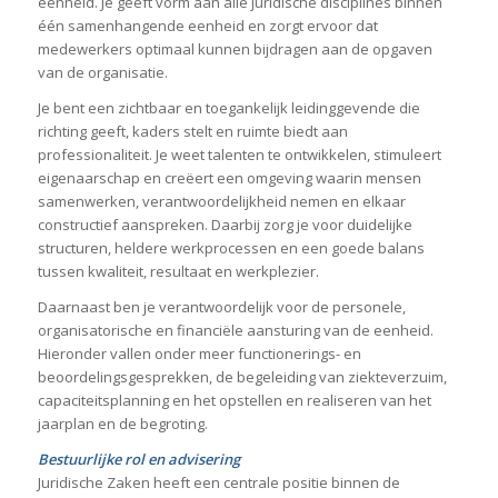
eenheid. Je geeft vorm aan alle juridische disciplines binnen
één samenhangende eenheid en zorgt ervoor dat
medewerkers optimaal kunnen bijdragen aan de opgaven
van de organisatie.
Je bent een zichtbaar en toegankelijk leidinggevende die
richting geeft, kaders stelt en ruimte biedt aan
professionaliteit. Je weet talenten te ontwikkelen, stimuleert
eigenaarschap en creëert een omgeving waarin mensen
samenwerken, verantwoordelijkheid nemen en elkaar
constructief aanspreken. Daarbij zorg je voor duidelijke
structuren, heldere werkprocessen en een goede balans
tussen kwaliteit, resultaat en werkplezier.
Daarnaast ben je verantwoordelijk voor de personele,
organisatorische en financiële aansturing van de eenheid.
Hieronder vallen onder meer functionerings- en
beoordelingsgesprekken, de begeleiding van ziekteverzuim,
capaciteitsplanning en het opstellen en realiseren van het
jaarplan en de begroting.
Bestuurlijke rol en advisering
Juridische Zaken heeft een centrale positie binnen de