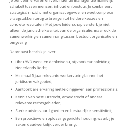
Je bent een ervaren en verbindende manager die makkelijk
schakelt tussen mensen, inhoud en bestuur. Je combineert
strategisch inzicht met organisatiegevoel en weet complexe
vraagstukken terug te brengen tot heldere keuzes en
concrete resultaten. Met jouw leiderschap versterk je niet
alleen de juridische kwaliteit van de organisatie, maar ook de
samenwerking en samenhang tussen bestuur, organisatie en
omgeving.
Daarnaast beschik je over:
Hbo+/WO werk- en denkniveau, bij voorkeur opleiding
Nederlands Recht;
Minimaal 5 jaar relevante werkervaring binnen het
juridische vakgebied;
Aantoonbare ervaring met leidinggeven aan professionals;
Kennis van bestuursrecht, arbeidsrecht of andere
relevante rechtsgebieden;
Sterke adviesvaardigheden en bestuurlijke sensitiviteit;
Een proactieve en oplossingsgerichte houding, waarbij je
zaken daadwerkelijk verder brengt;