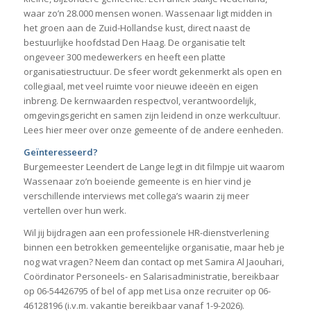
waar zo’n 28.000 mensen wonen. Wassenaar ligt midden in
het groen aan de Zuid-Hollandse kust, direct naast de
bestuurlijke hoofdstad Den Haag. De organisatie telt
ongeveer 300 medewerkers en heeft een platte
organisatiestructuur. De sfeer wordt gekenmerkt als open en
collegiaal, met veel ruimte voor nieuwe ideeën en eigen
inbreng. De kernwaarden respectvol, verantwoordelijk,
omgevingsgericht en samen zijn leidend in onze werkcultuur.
Lees hier meer over onze gemeente of de andere eenheden.
Geïnteresseerd?
Burgemeester Leendert de Lange legt in dit filmpje uit waarom
Wassenaar zo’n boeiende gemeente is en hier vind je
verschillende interviews met collega’s waarin zij meer
vertellen over hun werk.
Wil jij bijdragen aan een professionele HR-dienstverlening
binnen een betrokken gemeentelijke organisatie, maar heb je
nog wat vragen? Neem dan contact op met Samira Al Jaouhari,
Coördinator Personeels- en Salarisadministratie, bereikbaar
op 06-54426795 of bel of app met Lisa onze recruiter op 06-
46128196 (i.v.m. vakantie bereikbaar vanaf 1-9-2026).