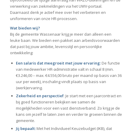
bijvoorbeeld de tijdige aanvraag van WAZO-uitkeringen en de
verwerking van ziekmeldingen via het UWV-portaal.
Daarnaast denk je actief mee over het verbeteren en
uniformeren van onze HR-processen.
Wat bieden wij?
Bij de gemeente Wassenaar krijg je meer dan alleen een
leuke baan. We bieden een pakket aan arbeidsvoorwaarden
dat past bij jouw ambitie, levensstijl en persoonlijke
ontwikkeling:
Een salaris dat meegroeit met jouw ervaring:
De functie
van medewerker HR-administratie valt in schaal 8 (min.
€3.246,00 – max. €4.556,00 bruto per maand op basis van 36
uur per week), inschaling vindt plaats op basis van
(werk)ervaring.
Zekerheid en perspectief
: Je start met een jaarcontract en
bij goed functioneren bekijken we samen de
mogelijkheden voor een vast dienstverband. Zo krijg je de
kans om jezelf te laten zien en verder te groeien binnen de
gemeente.
Jij bepaalt:
Met het Individueel Keuzebudget (IKB), dat