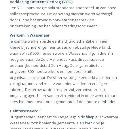
Verklaring Omtrent Gedrag (VOG)
Een VOG-aanvraag maakt standaard onderdeel uit van onze
sollicitatieprocedure. De aanvraag hiervan wordt verzorgd
door HR na het arbeidsvoorwaardengesprek en
ondertekening van het indiensttredingsdocument.
Welkom in Wassenaar
Je komt te werken bij de eenheid Juridische Zaken in een
kleine bijzondere, gemeente. Een uniek stukje Nederland,
waar zo’n 28.000 mensen wonen. Wassenaar ligt midden in
het groen aan de Zuid-Hollandse kust, direct naast de
bestuurlijke hoofdstad Den Haag. De organisatie telt
ongeveer 300 medewerkers en heeft een platte
organisatiestructuur. De sfeer wordt gekenmerkt als open en
collegiaal, met veel ruimte voor nieuwe ideeën en eigen
inbreng. De kernwaarden respectvol, verantwoordelijk,
omgevingsgericht en samen zijn leidend in onze werkcultuur.
Lees
hier
meer over onze gemeente of de andere
eenheden
.
Geïnteresseerd?
Burgemeester Leendert de Lange legt in dit
filmpje
uit waarom
Wassenaar zo’n boeiende gemeente is en
hier
vind je