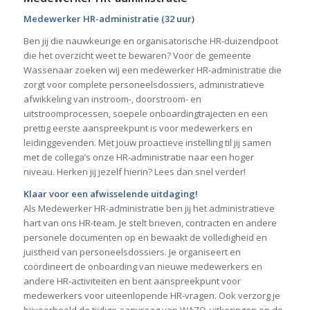
Medewerker HR-administratie (32 uur)
Ben jij die nauwkeurige en organisatorische HR-duizendpoot
die het overzicht weet te bewaren? Voor de gemeente
Wassenaar zoeken wij een medewerker HR-administratie die
zorgt voor complete personeelsdossiers, administratieve
afwikkeling van instroom-, doorstroom- en
uitstroomprocessen, soepele onboardingtrajecten en een
prettig eerste aanspreekpunt is voor medewerkers en
leidinggevenden. Met jouw proactieve instelling til jij samen
met de collega’s onze HR-administratie naar een hoger
niveau. Herken jij jezelf hierin? Lees dan snel verder!
Klaar voor een afwisselende uitdaging!
Als Medewerker HR-administratie ben jij het administratieve
hart van ons HR-team. Je stelt brieven, contracten en andere
personele documenten op en bewaakt de volledigheid en
juistheid van personeelsdossiers. Je organiseert en
coördineert de onboarding van nieuwe medewerkers en
andere HR-activiteiten en bent aanspreekpunt voor
medewerkers voor uiteenlopende HR-vragen. Ook verzorg je