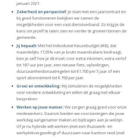
januari 2027
.
Zekerheid en perspectief
: Je start met een jaarcontract en
bij goed functioneren bekijken we samen de
mogelijkheden voor een vast dienstverband. Zo krijg je de
kans om jezelf te laten zien en verder te groeien binnen de
gemeente.
Jij bepaalt:
Met het Individueel Keuzebudget (IKB), dat
maandelijks 17,05% van je bruto maandsalaris bedraagt,
kies je zelf hoe je dit inzet: voor extra inkomen, extra verlof
tot 187 uur per jaar, een nieuwe fiets, opleidingen,
duurzaamheidsmaatregelen tot €1.700 per 5 jaar of een
sport abonnement tot € 700 per jaar.
Groei en ontwikkeling:
Wij stimuleren de mogelijkheden
voor verdere ontwikkeling en willen dit graag met elkaar
bespreken.
Werken op jouw manier:
We zorgen graag goed voor onze
medewerkers. Daarom bieden we voorzieningen die jouw
werkdag aangenamer maken en bijdragen aan je welzijn.
Of je nu hybride wilt werken (met een thuiswerk- en
werkplekvergoeding) of duurzaam naar kantoor reist (met