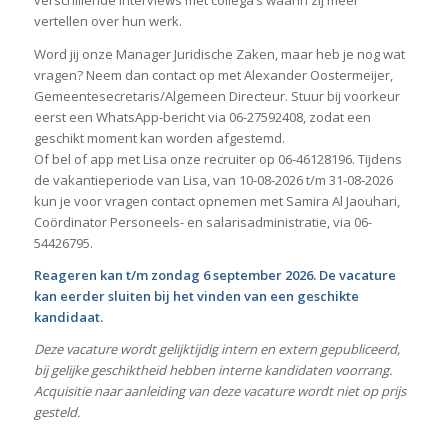
verschillende interviews met collega’s waarin zij meer
vertellen over hun werk.
Word jij onze Manager Juridische Zaken, maar heb je nog wat
vragen? Neem dan contact op met Alexander Oostermeijer,
Gemeentesecretaris/Algemeen Directeur. Stuur bij voorkeur
eerst een WhatsApp-bericht via 06-27592408, zodat een
geschikt moment kan worden afgestemd.
Of bel of app met Lisa onze recruiter op 06-46128196. Tijdens
de vakantieperiode van Lisa, van 10-08-2026 t/m 31-08-2026
kun je voor vragen contact opnemen met Samira Al Jaouhari,
Coördinator Personeels- en salarisadministratie, via 06-
54426795.
Reageren kan t/m zondag 6 september 2026. De vacature
kan eerder sluiten bij het vinden van een geschikte
kandidaat.
Deze vacature wordt gelijktijdig intern en extern gepubliceerd,
bij gelijke geschiktheid hebben interne kandidaten voorrang.
Acquisitie naar aanleiding van deze vacature wordt niet op prijs
gesteld.