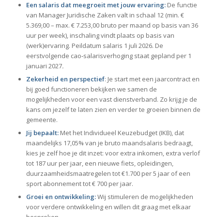
Een salaris dat meegroeit met jouw ervaring:
De functie
van Manager Juridische Zaken valt in schaal 12 (min. €
5.369,00 – max. € 7.253,00 bruto per maand op basis van 36
uur per week), inschaling vindt plaats op basis van
(werk)ervaring. Peildatum salaris 1 juli 2026. De
eerstvolgende cao‑salarisverhoging staat gepland per 1
januari 2027
.
Zekerheid en perspectief
: Je start met een jaarcontract en
bij goed functioneren bekijken we samen de
mogelijkheden voor een vast dienstverband. Zo krijg je de
kans om jezelf te laten zien en verder te groeien binnen de
gemeente.
Jij bepaalt:
Met het Individueel Keuzebudget (IKB), dat
maandelijks 17,05% van je bruto maandsalaris bedraagt,
kies je zelf hoe je dit inzet: voor extra inkomen, extra verlof
tot 187 uur per jaar, een nieuwe fiets, opleidingen,
duurzaamheidsmaatregelen tot €1.700 per 5 jaar of een
sport abonnement tot € 700 per jaar.
Groei en ontwikkeling:
Wij stimuleren de mogelijkheden
voor verdere ontwikkeling en willen dit graag met elkaar