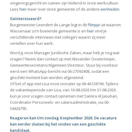
omgevingsgericht en samen zijn leidend in onze werkcultuur.
Lees
hier
meer over onze gemeente of de andere
eenheden
.
Geïnteresseerd?
Burgemeester Leendert de Lange legt in dit
filmpje
uit waarom
Wassenaar zo’n boeiende gemeente is en
hier
vind je
verschillende interviews met collega’s waarin zij meer
vertellen over hun werk.
Word jij onze Manager Juridische Zaken, maar heb je nog wat
vragen? Neem dan contact op met Alexander Oostermeijer,
Gemeentesecretaris/Algemeen Directeur. Stuur bij voorkeur
eerst een WhatsApp-bericht via 06-27592408, zodat een
geschikt moment kan worden afgestemd.
Of bel of app met Lisa onze recruiter op 06-46128196. Tijdens
de vakantieperiode van Lisa, van 10-08-2026 t/m 31-08-2026
kun je voor vragen contact opnemen met Samira Al Jaouhari,
Coördinator Personeels- en salarisadministratie, via 06-
54426795.
Reageren kan t/m zondag 6 september 2026. De vacature
kan eerder sluiten bij het vinden van een geschikte
kandidaat.