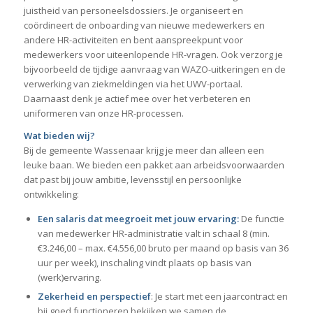
juistheid van personeelsdossiers. Je organiseert en
coördineert de onboarding van nieuwe medewerkers en
andere HR-activiteiten en bent aanspreekpunt voor
medewerkers voor uiteenlopende HR-vragen. Ook verzorg je
bijvoorbeeld de tijdige aanvraag van WAZO-uitkeringen en de
verwerking van ziekmeldingen via het UWV-portaal.
Daarnaast denk je actief mee over het verbeteren en
uniformeren van onze HR-processen.
Wat bieden wij?
Bij de gemeente Wassenaar krijg je meer dan alleen een
leuke baan. We bieden een pakket aan arbeidsvoorwaarden
dat past bij jouw ambitie, levensstijl en persoonlijke
ontwikkeling:
Een salaris dat meegroeit met jouw ervaring:
De functie
van medewerker HR-administratie valt in schaal 8 (min.
€3.246,00 – max. €4.556,00 bruto per maand op basis van 36
uur per week), inschaling vindt plaats op basis van
(werk)ervaring.
Zekerheid en perspectief
: Je start met een jaarcontract en
bij goed functioneren bekijken we samen de