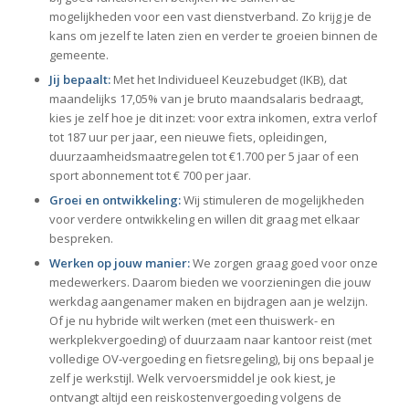
mogelijkheden voor een vast dienstverband. Zo krijg je de
kans om jezelf te laten zien en verder te groeien binnen de
gemeente.
Jij bepaalt:
Met het Individueel Keuzebudget (IKB), dat
maandelijks 17,05% van je bruto maandsalaris bedraagt,
kies je zelf hoe je dit inzet: voor extra inkomen, extra verlof
tot 187 uur per jaar, een nieuwe fiets, opleidingen,
duurzaamheidsmaatregelen tot €1.700 per 5 jaar of een
sport abonnement tot € 700 per jaar.
Groei en ontwikkeling:
Wij stimuleren de mogelijkheden
voor verdere ontwikkeling en willen dit graag met elkaar
bespreken.
Werken op jouw manier:
We zorgen graag goed voor onze
medewerkers. Daarom bieden we voorzieningen die jouw
werkdag aangenamer maken en bijdragen aan je welzijn.
Of je nu hybride wilt werken (met een thuiswerk- en
werkplekvergoeding) of duurzaam naar kantoor reist (met
volledige OV‑vergoeding en fietsregeling), bij ons bepaal je
zelf je werkstijl. Welk vervoersmiddel je ook kiest, je
ontvangt altijd een reiskostenvergoeding volgens de