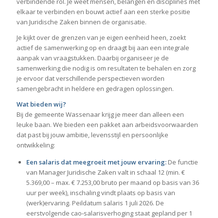
verbindende rol. Je weet mensen, belangen en disciplines met
elkaar te verbinden en bouwt actief aan een sterke positie
van Juridische Zaken binnen de organisatie.
Je kijkt over de grenzen van je eigen eenheid heen, zoekt
actief de samenwerking op en draagt bij aan een integrale
aanpak van vraagstukken. Daarbij organiseer je de
samenwerking die nodig is om resultaten te behalen en zorg
je ervoor dat verschillende perspectieven worden
samengebracht in heldere en gedragen oplossingen.
Wat bieden wij?
Bij de gemeente Wassenaar krijg je meer dan alleen een
leuke baan. We bieden een pakket aan arbeidsvoorwaarden
dat past bij jouw ambitie, levensstijl en persoonlijke
ontwikkeling:
Een salaris dat meegroeit met jouw ervaring:
De functie
van Manager Juridische Zaken valt in schaal 12 (min. €
5.369,00 – max. € 7.253,00 bruto per maand op basis van 36
uur per week), inschaling vindt plaats op basis van
(werk)ervaring. Peildatum salaris 1 juli 2026. De
eerstvolgende cao‑salarisverhoging staat gepland per 1