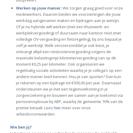
bespreken.
Werken op jouw manier:
We zorgen graag goed voor onze
medewerkers. Daarom bieden we voorzieningen die jouw
werkdag aangenamer maken en bijdragen aan je welzijn.
Of je nu hybride wilt werken (met een thuiswerk- en
werkplekvergoeding) of duurzaam naar kantoor reist (met
volledige OV‑vergoeding en fietsregeling), bij ons bepaal je
zelf je werkstijl. Welk vervoersmiddel je ook kiest, je
ontvangt altijd een reiskostenvergoeding volgens de
maximale belastingvrije kilometervergoeding van op dit
moment €0,25 per kilometer. Ook organiseren we
regelmatig sociale activiteiten waarbij je je collega’s op een
andere manier leert kennen. Hou je van sporten? Dan kun
je rekenen op een bijdrage tot €300,00 per jaar. Daarnaast
ondersteunen we je met een tegemoetkoming in je
zorgverzekering en bouwen we samen aan je toekomst via
pensioenopbouw bij ABP, waarbij de gemeente 70% van de
premie betaalt. Lees
hier
meer over onze
arbeidsvoorwaarden.
Wie ben jij?